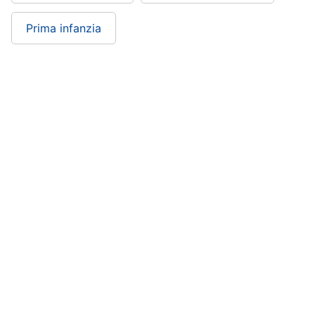
Prima infanzia