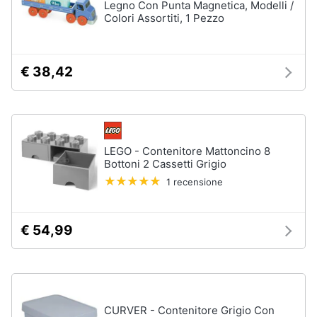
Legno Con Punta Magnetica, Modelli /
Assistenza
Vedi
Colori Assortiti, 1 Pezzo
clienti
tutti
Esci
€ 38,42
Giochi
di
società
e
da
tavolo
LEGO - Contenitore Mattoncino 8
Bottoni 2 Cassetti Grigio
Giochi
per
1 recensione
Natale
Scacchi
€ 54,99
Bowling
Carte
pokemon
Vedi
tutti
CURVER - Contenitore Grigio Con