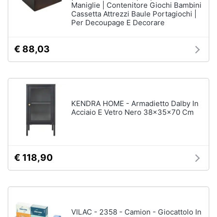
Chiodini
Maniglie | Contenitore Giochi Bambini
gioco
Cassetta Attrezzi Baule Portagiochi |
Animali
Per Decoupage E Decorare
Vedi
tutti
Motori
€ 88,03
Libri,
Giochi
cd
da
e
giardino
dvd
KENDRA HOME - Armadietto Dalby In
e
da
Acciaio E Vetro Nero 38x35x70 Cm
spiaggia
Festività
Kayak
e
Palloncini
ricorrenze
€ 118,90
Pallone
da
Promozioni
calcio
Palla
Servizi
da
basket
VILAC - 2358 - Camion - Giocattolo In