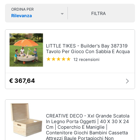
Smart
ORDINA PER
home
FILTRA
Rilevanza
Personaggi,
supereroi
Prezzo più basso
Prezzo più alto
Valutazioni
e
Videogiochi
action
figures
Audio
LITTLE TIKES - Builder's Bay 387319
Thanos
e
Tavolo Per Gioco Con Sabbia E Acqua
Peppa
musica
12 recensioni
Pig
Harry
Clima
Potter
€ 367,64
Spider-
Man
Arredo
Vedi
tutti
Brico
e
CREATIVE DECO - Xxl Grande Scatola
Giardinaggio
In Legno Porta Oggetti | 40 X 30 X 24
Cm | Coperchio E Maniglie |
Contenitore Giochi Bambini Cassetta
Veicoli,
Salute
Attrezzi Baule Portagiochi Non
cavalcabili