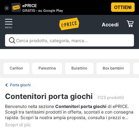
ePRICE
OTTIENI
Vai
×
Accedi
GRATIS - su Google Play
al
Registrati
menu
Accedi
Giocattoli
Offerte
Barbie,
Giocattoli
Barbie, bambole e peluche
Personaggi,
bambole
Elettrodomestici
supereroi e action figures
Veicoli, cavalcabili e
e
radiocomandati
Mattoncini e costruzioni
Giochi da
peluche
Carillon
Palestrina
Burattino
Box bambini
giardino e da spiaggia
Giochi di società e da
Informatica
Barbie
tavolo
Giochi educativi e creativi
Giochi prima
infanzia
Giochi di imitazione e armi giocattolo
Mobilità
Principesse
Porta giochi
Disney
e sport
Offerte
Telefonia
Contenitori porta giochi
Bambola
(123 prodotti)
Bambole
Benvenuto nella sezione
Contenitori porta giochi
di ePRICE.
Tv
Reborn
Scegli tra tantissimi prodotti in offerta, scontati e con consegna
e
rapida. Scopri la nostra ampia proposta, consulta i prezzi e
Home
acquista comodamente online.
Vedi
Cinema
tutti