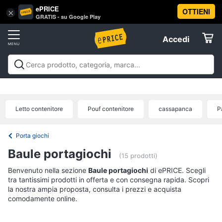
ePRICE
OTTIENI
Vai
×
Accedi
GRATIS - su Google Play
al
Registrati
menu
Accedi
Prima
Offerte
infanzia
Prima infanzia
A passeggio e in auto
Igiene e salute del
A
Elettrodomestici
bambino
Gravidanza e maternità
Pappa e
passeggio
allattamento
Relax e giocattoli
La prima
e
Letto contenitore
Pouf contenitore
cassapanca
P
cameretta
Abbigliamento neonati
Offerte
in
Informatica
auto
Porta giochi
Seggiolino
Telefonia
auto
Baule portagiochi
(15 prodotti)
Passeggino
Benvenuto nella sezione
Tv
Baule portagiochi
di ePRICE. Scegli
Sensore
tra tantissimi prodotti in offerta e con consegna rapida. Scopri
e
antiabbandono
la nostra ampia proposta, consulta i prezzi e acquista
Home
Passeggino
comodamente online.
Cinema
leggero