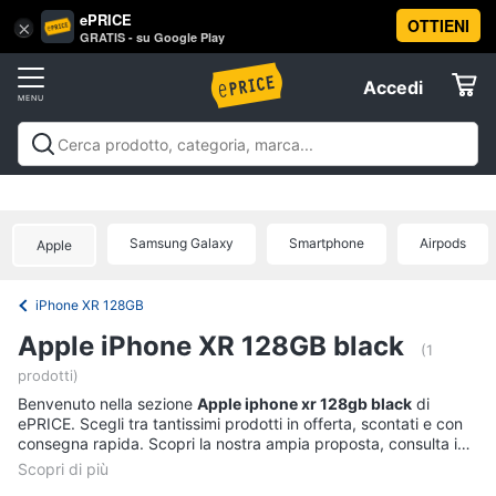
ePRICE
OTTIENI
Vai
×
Accedi
GRATIS - su Google Play
al
Registrati
menu
Accedi
Telefonia
Offerte
Smartphone
Telefonia
Smartphone e Cellulari
Tecnologia da
e
Elettrodomestici
indossare
Accessori per Smartphone e
Cellulari
Cellulari
Telefonia fissa
Offerte
Samsung Galaxy
Smartphone
Airpods
Samsung
Apple
Informatica
Galaxy
S26
iPhone XR 128GB
iPhone
Telefonia
Apple iPhone XR 128GB black
iPhone
(1
17
prodotti)
Tv
Pro
Max
Benvenuto nella sezione
e
Apple iphone xr 128gb black
di
ePRICE. Scegli tra tantissimi prodotti in offerta, scontati e con
Home
iPhone
consegna rapida. Scopri la nostra ampia proposta, consulta i
Cinema
17
prezzi e acquista comodamente online.
Pro