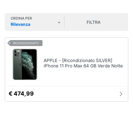
Smart
Vedi
home
tutti
ORDINA PER
FILTRA
Rilevanza
Videogiochi
Prezzo più basso
Prezzo più alto
Valutazioni
Tecnologia
da
Audio
RICONDIZIONATO
indossare
e
Apple
musica
Watch
APPLE - [Ricondizionato SILVER]
iPhone 11 Pro Max 64 GB Verde Notte
Smartwatch
Clima
Apple
Watch
Series
Arredo
10
€ 474,99
Apple
Brico
Watch
e
Ultra​
Giardinaggio
Vedi
tutti
Salute