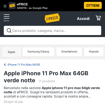
ePRICE
OTTIENI
Vai
×
Accedi
GRATIS - su Google Play
al
Registrati
menu
Accedi
Telefonia
Offerte
Smartphone
Telefonia
Smartphone e Cellulari
Tecnologia da
e
Elettrodomestici
indossare
Accessori per Smartphone e
Cellulari
Cellulari
Telefonia fissa
Offerte
Samsung Galaxy
Smartphone
Airpods
Samsung
Apple
Informatica
Galaxy
S26
iPhone 11 Pro Max 64GB
iPhone
Telefonia
Apple iPhone 11 Pro Max 64GB
iPhone
17
verde notte
Tv
(1 prodotti)
Pro
Max
e
Benvenuto nella sezione
Apple iphone 11 pro max 64gb verde
Home
notte
di ePRICE. Scegli tra tantissimi prodotti in offerta,
iPhone
Cinema
17
scontati e con consegna rapida. Scopri la nostra ampia
Pro
proposta, consulta i prezzi e acquista comodamente online.