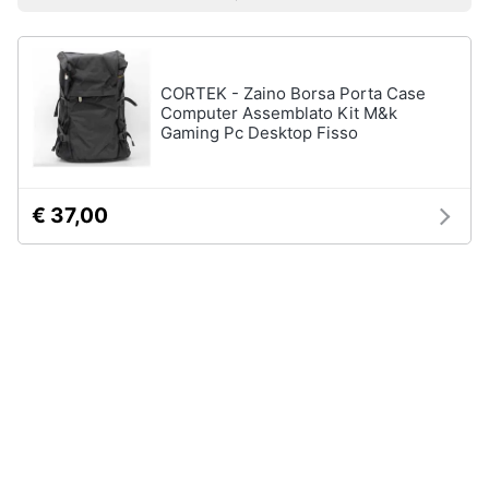
Prezzo più basso
Prezzo più alto
Valutazioni
Smart
home
Pc
Portatili
CORTEK - Zaino Borsa Porta Case
e
Videogiochi
Notebook
Computer Assemblato Kit M&k
Gaming Pc Desktop Fisso
Computer
Audio
portatile
e
MacBook
musica
€ 37,00
Pc
Portatile
Clima
Gaming
Pc
2
Arredo
in
1
Brico
Vedi
e
tutti
Giardinaggio
Salute