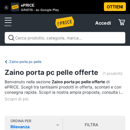
ePRICE
OTTIENI
Vai
×
Accedi
GRATIS - su Google Play
al
Registrati
menu
Accedi
Informatica
Offerte
Pc
Informatica
Pc Desktop e Monitor
Pc Portatili e
Desktop
Elettrodomestici
Notebook
Tablet e Ebook
Componenti Pc
Stampanti e
e
Scanner
Hard Disk e Storage
Networking e
Monitor
Zaino porta pc pelle
Wireless
Videosorveglianza e Automazione
Informatica
Computer
Zaino porta pc pelle offerte
casa
Accessori informatica
Offerte
(1 prodotti)
fisso
Benvenuto nella sezione
Zaino porta pc pelle offerte
di
Monitor
Telefonia
ePRICE. Scegli tra tantissimi prodotti in offerta, scontati e con
PC
consegna rapida. Scopri la nostra ampia proposta, consulta i
Tower
prezzi e acquista comodamente online.
Tv
iMac
e
Home
Vedi
Cinema
tutti
ORDINA PER
FILTRA
Rilevanza