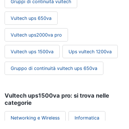
Gruppi di continuità vultech
Wireless
Switch
Vultech ups 650va
Ripetitore
wifi
Router
Vultech ups2000va pro
Server
Vultech ups 1500va
Ups vultech 1200va
Vedi
tutti
Gruppo di continuità vultech ups 650va
Videosorveglianza
e
Automazione
Vultech ups1500va pro: si trova nelle
casa
categorie
Telecamera
wifi
Networking e Wireless
Informatica
Telecamere
videosorveglianza