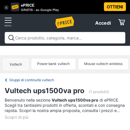
ePRICE
OTTIENI
Vai
×
Accedi
GRATIS - su Google Play
al
Registrati
menu
Accedi
Informatica
Offerte
Pc
Informatica
Pc Desktop e Monitor
Pc Portatili e
Desktop
Elettrodomestici
Notebook
Tablet e Ebook
Componenti Pc
Stampanti e
e
Scanner
Hard Disk e Storage
Networking e
Monitor
Power bank vultech
Mouse vultech wireless
Vultech
Wireless
Videosorveglianza e Automazione
Informatica
Computer
casa
Accessori informatica
Offerte
fisso
Gruppi di continuità vultech
Monitor
Telefonia
Vultech ups1500va pro
PC
(1 prodotti)
Tower
Tv
Benvenuto nella sezione
Vultech ups1500va pro
di ePRICE.
iMac
Scegli tra tantissimi prodotti in offerta, scontati e con consegna
e
rapida. Scopri la nostra ampia proposta, consulta i prezzi e
Home
Vedi
acquista comodamente online.
Cinema
tutti