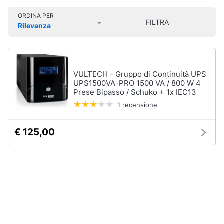
Smart
ORDINA PER
home
FILTRA
Pc
Rilevanza
Portatili
Prezzo più basso
Prezzo più alto
Valutazioni
e
Videogiochi
Notebook
Computer
Audio
VULTECH - Gruppo di Continuità UPS
portatile
e
UPS1500VA-PRO 1500 VA / 800 W 4
MacBook
musica
Prese Bipasso / Schuko + 1x IEC13
Pc
1 recensione
Portatile
Clima
Gaming
€ 125,00
Pc
2
Arredo
in
1
Brico
Vedi
e
tutti
Giardinaggio
Salute