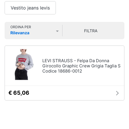
Smart
Uomo
Vestito jeans levis
home
Felpa
uomo
Videogiochi
Cravatta
ORDINA PER
FILTRA
Rilevanza
Piumino
Prezzo più basso
Prezzo più alto
Valutazioni
uomo
Audio
e
Giacca
musica
uomo
LEVI STRAUSS - Felpa Da Donna
Vedi
Girocollo Graphic Crew Grigia Taglia S
Clima
tutti
Codice 18686-0012
Arredo
€ 65,06
Bambino
Brico
Scarpe
e
bambino
Giardinaggio
Sandali
bambina
Salute
Vestiti