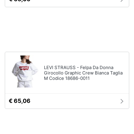
Assistenza
Tuta
clienti
Pantaloni
Esci
Vedi
tutti
Orologi
Apple
LEVI STRAUSS - Felpa Da Donna
Watch
Girocollo Graphic Crew Bianca Taglia
M Codice 18686-0011
Smartwatch
Orologi
uomo
€ 65,06
Orologi
donna
Vedi
tutti