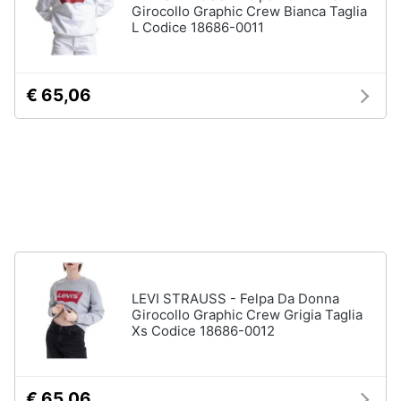
Girocollo Graphic Crew Bianca Taglia
Accessori
L Codice 18686-0011
Animali
Sigaretta
elettronica
Motori
Borse
€ 65,06
Occhiali
da
Libri,
vista
cd
e
Occhiali
da
dvd
sole
Vedi
Festività
tutti
e
ricorrenze
LEVI STRAUSS - Felpa Da Donna
Girocollo Graphic Crew Grigia Taglia
Promozioni
Vestiari
Xs Codice 18686-0012
T-
shirt
Servizi
Felpa
€ 65,06