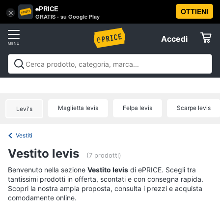
ePRICE
OTTIENI
Vai
×
Accedi
GRATIS - su Google Play
al
Registrati
menu
Accedi
Abbigliamento
Offerte
Donna
Abbigliamento
Donna
Uomo
Bambino
Scarpe
Accessori
Vest
Elettrodomestici
Intimo
donna
Maglietta levis
Felpa levis
Scarpe levis
Levi's
Top
Informatica
Cappotto
Vestiti
donna
Telefonia
Vestito levis
Felpa
(7 prodotti)
donna
Tv
Benvenuto nella sezione
Vestito levis
di ePRICE. Scegli tra
Vedi
tantissimi prodotti in offerta, scontati e con consegna rapida.
e
tutti
Scopri la nostra ampia proposta, consulta i prezzi e acquista
Home
comodamente online.
Cinema