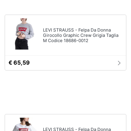
neonati
e
igiene
Copertina
neonato
Beauty
Vedi
LEVI STRAUSS - Felpa Da Donna
tutti
Girocollo Graphic Crew Grigia Taglia
M Codice 18686-0012
Giocattoli
Prima
Scarpe
€ 65,59
infanzia
Sneakers
Scarpe
Fotografia
nike
Anfibi
Casalinghi
Ciabatte
Vedi
Abbigliamento
tutti
Sport
LEVI STRAUSS - Felpa Da Donna