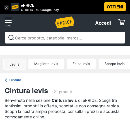
ePRICE
OTTIENI
Vai
×
Accedi
GRATIS - su Google Play
al
Registrati
menu
Accedi
Abbigliamento
Offerte
Donna
Abbigliamento
Donna
Uomo
Bambino
Scarpe
Accessori
Vest
Elettrodomestici
Intimo
donna
Maglietta levis
Felpa levis
Scarpe levis
Levi's
Top
Informatica
Cappotto
Cintura
donna
Telefonia
Cintura levis
Felpa
(21 prodotti)
donna
Tv
Benvenuto nella sezione
Cintura levis
di ePRICE. Scegli tra
Vedi
tantissimi prodotti in offerta, scontati e con consegna rapida.
e
tutti
Scopri la nostra ampia proposta, consulta i prezzi e acquista
Home
comodamente online.
Cinema