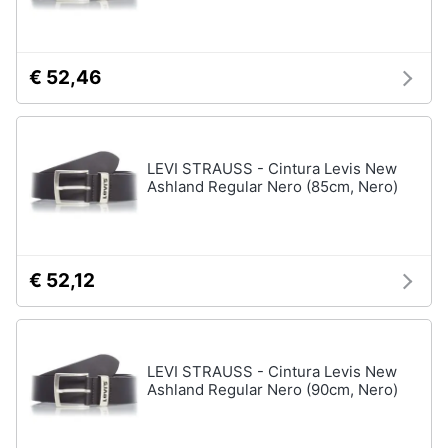
neonati
e
igiene
Copertina
neonato
€ 52,46
Beauty
Vedi
tutti
Giocattoli
LEVI STRAUSS - Cintura Levis New
Ashland Regular Nero (85cm, Nero)
Prima
Scarpe
infanzia
Sneakers
Scarpe
Fotografia
nike
€ 52,12
Anfibi
Casalinghi
Ciabatte
LEVI STRAUSS - Cintura Levis New
Vedi
Abbigliamento
Ashland Regular Nero (90cm, Nero)
tutti
Sport