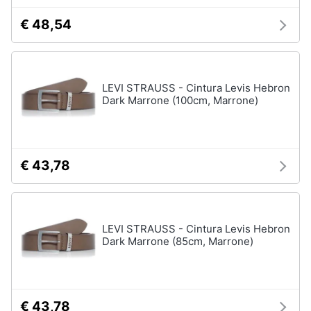
Accessori
€ 48,54
Animali
Sigaretta
elettronica
Motori
Borse
LEVI STRAUSS - Cintura Levis Hebron
Occhiali
Dark Marrone (100cm, Marrone)
da
Libri,
vista
cd
e
Occhiali
da
dvd
sole
€ 43,78
Vedi
Festività
tutti
e
ricorrenze
LEVI STRAUSS - Cintura Levis Hebron
Dark Marrone (85cm, Marrone)
Promozioni
Vestiari
T-
shirt
Servizi
€ 43,78
Felpa