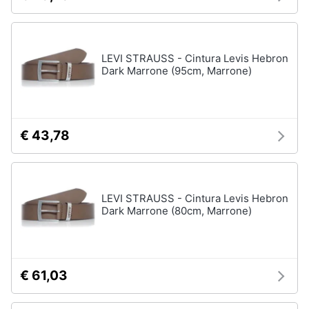
Assistenza
Tuta
clienti
Pantaloni
LEVI STRAUSS - Cintura Levis Hebron
Esci
Vedi
Dark Marrone (95cm, Marrone)
tutti
Orologi
€ 43,78
Apple
Watch
Smartwatch
LEVI STRAUSS - Cintura Levis Hebron
Orologi
Dark Marrone (80cm, Marrone)
uomo
Orologi
donna
€ 61,03
Vedi
tutti