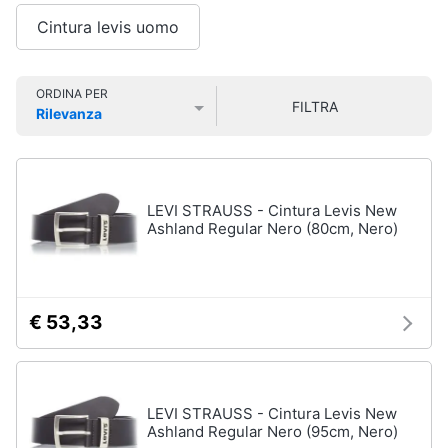
Smart
Uomo
Cintura levis uomo
home
Felpa
uomo
Videogiochi
Cravatta
ORDINA PER
FILTRA
Rilevanza
Piumino
Prezzo più basso
Prezzo più alto
Valutazioni
uomo
Audio
e
Giacca
musica
uomo
LEVI STRAUSS - Cintura Levis New
Vedi
Ashland Regular Nero (80cm, Nero)
Clima
tutti
Arredo
€ 53,33
Bambino
Brico
Scarpe
e
bambino
Giardinaggio
Sandali
LEVI STRAUSS - Cintura Levis New
bambina
Ashland Regular Nero (95cm, Nero)
Salute
Vestiti