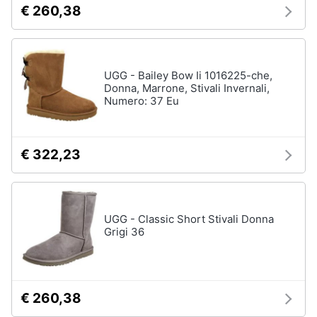
€ 260,38
neonati
e
igiene
Copertina
neonato
Beauty
Vedi
UGG - Bailey Bow Ii 1016225-che,
tutti
Donna, Marrone, Stivali Invernali,
Numero: 37 Eu
Giocattoli
Prima
Scarpe
€ 322,23
infanzia
Sneakers
Scarpe
Fotografia
nike
Anfibi
UGG - Classic Short Stivali Donna
Casalinghi
Grigi 36
Ciabatte
Vedi
Abbigliamento
tutti
€ 260,38
Sport