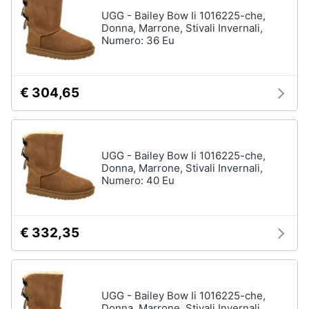
Assistenza
UGG - Bailey Bow Ii 1016225-che,
Tuta
clienti
Donna, Marrone, Stivali Invernali,
Pantaloni
Numero: 36 Eu
Esci
Vedi
tutti
€ 304,65
Orologi
Apple
UGG - Bailey Bow Ii 1016225-che,
Watch
Donna, Marrone, Stivali Invernali,
Numero: 40 Eu
Smartwatch
Orologi
uomo
€ 332,35
Orologi
donna
Vedi
tutti
UGG - Bailey Bow Ii 1016225-che,
Donna, Marrone, Stivali Invernali,