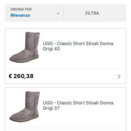
Smart
Uomo
ORDINA PER
home
FILTRA
Felpa
Rilevanza
uomo
Prezzo più basso
Prezzo più alto
Valutazioni
Videogiochi
Cravatta
Piumino
uomo
Audio
UGG - Classic Short Stivali Donna
e
Grigi 40
Giacca
musica
uomo
Vedi
Clima
tutti
€ 260,38
Arredo
Bambino
Brico
UGG - Classic Short Stivali Donna
Scarpe
e
Grigi 37
bambino
Giardinaggio
Sandali
bambina
Salute
Vestiti