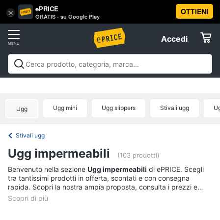
ePRICE
OTTIENI
Vai
×
Accedi
GRATIS - su Google Play
al
Registrati
menu
Accedi
Abbigliamento
Offerte
Donna
Abbigliamento
Donna
Uomo
Bambino
Scarpe
Accessori
Vest
Elettrodomestici
Intimo
donna
Ugg mini
Ugg slippers
Stivali ugg
Ug
Ugg
Top
Informatica
Cappotto
Stivali ugg
donna
Telefonia
Ugg impermeabili
Felpa
(103 prodotti)
donna
Tv
Benvenuto nella sezione
Ugg impermeabili
di ePRICE. Scegli
tra tantissimi prodotti in offerta, scontati e con consegna
Vedi
e
rapida. Scopri la nostra ampia proposta, consulta i prezzi e
tutti
Home
acquista comodamente online.
Cinema