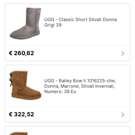
Accessori
Animali
Sigaretta
UGG - Classic Short Stivali Donna
elettronica
Grigi 39
Motori
Borse
Occhiali
da
Libri,
vista
cd
€ 260,62
e
Occhiali
da
dvd
sole
Vedi
Festività
UGG - Bailey Bow Ii 1016225-che,
tutti
Donna, Marrone, Stivali Invernali,
e
Numero: 38 Eu
ricorrenze
Promozioni
Vestiari
€ 322,52
T-
shirt
Servizi
Felpa