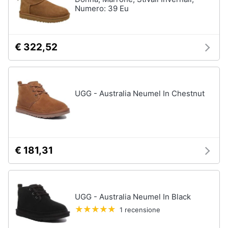
Numero: 39 Eu
Gioielli
Anelli
€ 322,52
Orecchini
Cavigliera
Collane
UGG - Australia Neumel In Chestnut
Vedi
tutti
€ 181,31
UGG - Australia Neumel In Black
1 recensione