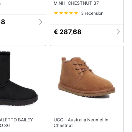
a
MINI II CHESTNUT 37
3 recensioni
38
€ 287,68
UGG - Australia Neumel In
RO 36
Chestnut