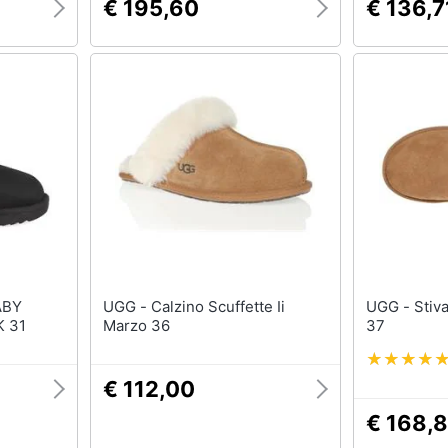
€ 195,60
€ 136,7
UGG - Calzino Scuffette Ii
UGG - Stivali Ultra Mini Ii Marzo
K 31
Marzo 36
37
€ 112,00
€ 168,