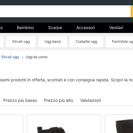
o
Bambino
Scarpe
Accessori
Vestiari
Stivali ugg
Ugg bassi
Ciabatte ugg
Pantofole u
nto
Stivali ugg
Ugg da uomo
Uomo
Bambino
Felpa uomo
Scarpe bambino
Cravatta
Sandali bambina
issimi prodotti in offerta, scontati e con consegna rapida. Scopri l
Piumino uomo
Vestiti neonati
Giacca uomo
Copertina neonato
Prezzo più basso
Prezzo più alto
Valutazioni
Vedi tutti
Vedi tutti
Vestiari
Orologi