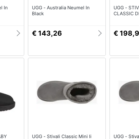
UGG - Australia Neumel In
UGG - STIVALETTO BABY T
Black
CLASSIC D
€ 143,26
€ 198,
UGG - Stivali Classic Mini Ii
UGG - Stivali Classic Mini Ii