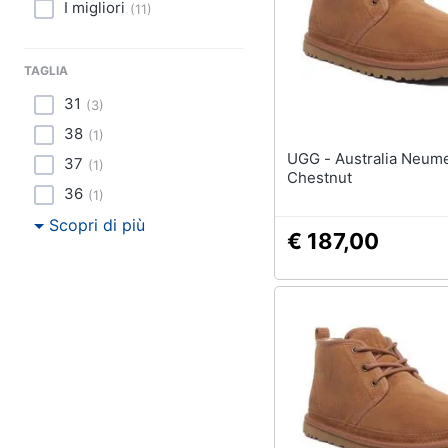
Sport
I migliori
(
11
)
Animali
TAGLIA
Motori
31
(
3
)
38
(
1
)
Libri, cd e dvd
UGG - Australia Neumel In
37
(
1
)
Chestnut
Festività e ricorrenze
36
(
1
)
Scopri di più
Promozioni
€ 187,00