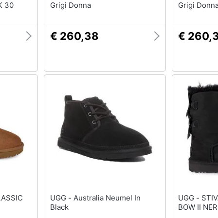
K 30
Grigi Donna
Grigi Donn
€ 260,38
€ 260,
UGG - Australia Neumel In
UGG - STIVALETTO BAILEY
Black
BOW II NE