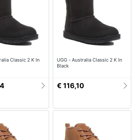
Anelli
Orecchini
Cavigliera
Collane
Vedi tutti
UGG - Australia Classic 2 K In
Black
34
€ 116,10