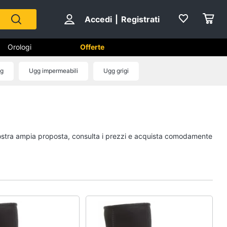
Accedi
|
Registrati
Orologi
Offerte
gg
Ugg impermeabili
Ugg grigi
Scarpe
Sneakers
Scarpe nike
a nostra ampia proposta, consulta i prezzi e acquista comodamente
Anfibi
Ciabatte
Vedi tutti
Gioielli