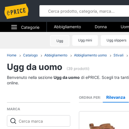
Abbigliamento
Donna
Uom
Categorie
Gioielli
Elettrodomestici
Ugg mini
Ugg slippers
Ugg
Abbigliame
Informatica
Home
Catalogo
Abbigliamento
Abbigliamento uomo
Stivali
Donna
Ugg da uomo
Telefonia
Intimo donna
(39 prodotti)
Top
Tv e Home Cinema
Benvenuto nella sezione
Ugg da uomo
di ePRICE. Scegli tra tant
Cappotto donna
online.
Smart home
Felpa donna
Rilevanza
ORDINA PER
Vedi tutti
Videogiochi
MARCA
Audio e musica
Accessori