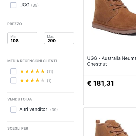
Clima
Sigaretta elettronica
UGG
(
39
)
Borse
Arredo
Occhiali da vista
PREZZO
Occhiali da sole
Brico e Giardinaggio
Vedi tutti
Salute e igiene
Beauty
UGG - Australia Neumel In
MEDIA RECENSIONI CLIENTI
Chestnut
Giocattoli
(11)
(1)
Prima infanzia
€ 181,31
Fotografia
VENDUTO DA
Altri venditori
Casalinghi
(
39
)
Abbigliamento
SCEGLI PER