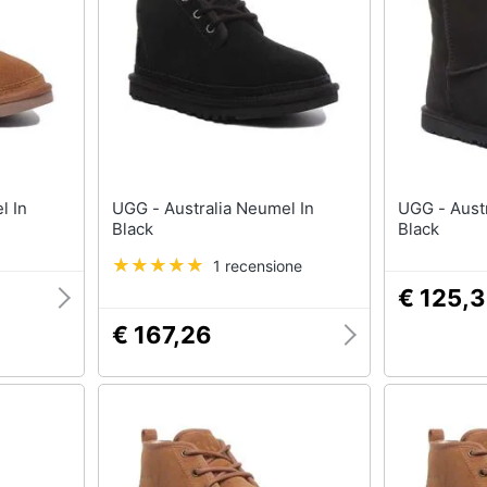
T-shirt
Apple Watch
Felpa
Smartwatch
Tuta
Orologi uomo
Pantaloni
Orologi donna
Vedi tutti
Vedi tutti
UGG - Australia Neumel In
UGG - Australia Classic 2 K In
Black
Black
1 recensione
€ 125,
€ 167,26