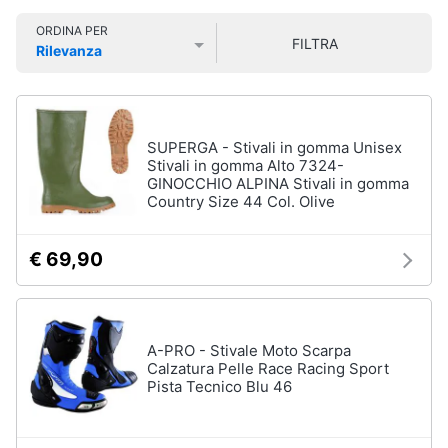
Smart
Uomo
ORDINA PER
home
FILTRA
Felpa
Rilevanza
uomo
Prezzo più basso
Prezzo più alto
Valutazioni
Videogiochi
Cravatta
Piumino
uomo
Audio
SUPERGA - Stivali in gomma Unisex
e
Stivali in gomma Alto 7324-
Giacca
GINOCCHIO ALPINA Stivali in gomma
musica
uomo
Country Size 44 Col. Olive
Vedi
Clima
tutti
€ 69,90
Arredo
Bambino
Brico
A-PRO - Stivale Moto Scarpa
Scarpe
e
Calzatura Pelle Race Racing Sport
bambino
Pista Tecnico Blu 46
Giardinaggio
Sandali
bambina
Salute
Vestiti