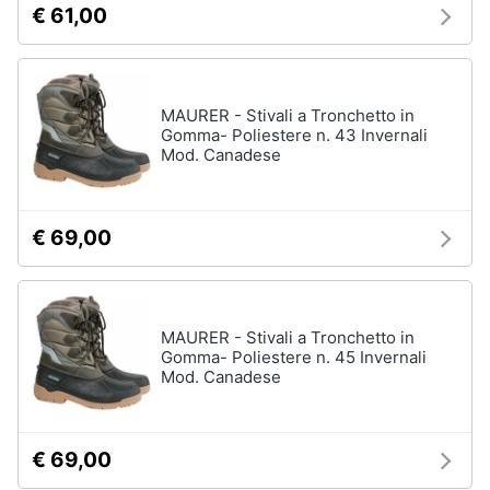
€ 61,00
neonati
e
igiene
Copertina
neonato
Beauty
Vedi
MAURER - Stivali a Tronchetto in
tutti
Gomma- Poliestere n. 43 Invernali
Mod. Canadese
Giocattoli
Prima
Scarpe
€ 69,00
infanzia
Sneakers
Scarpe
Fotografia
nike
Anfibi
MAURER - Stivali a Tronchetto in
Gomma- Poliestere n. 45 Invernali
Casalinghi
Ciabatte
Mod. Canadese
Vedi
Abbigliamento
tutti
€ 69,00
Sport