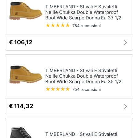
Assistenza
TIMBERLAND - Stivali E Stivaletti
Tuta
clienti
Nellie Chukka Double Waterproof
Pantaloni
Boot Wide Scarpe Donna Eu 37 1/2
754 recensioni
Esci
Vedi
tutti
€ 106,12
Orologi
Apple
TIMBERLAND - Stivali E Stivaletti
Watch
Nellie Chukka Double Waterproof
Boot Wide Scarpe Donna Eu 35 1/2
Smartwatch
754 recensioni
Orologi
uomo
Orologi
€ 114,32
donna
Vedi
tutti
TIMBERLAND - Stivali E Stivaletti