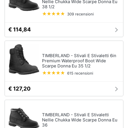
Nellie Chukka Wide Scarpe Donna Eu
38 1/2
309 recensioni
Gioielli
Anelli
€ 114,84
Orecchini
Cavigliera
Collane
TIMBERLAND - Stivali E Stivaletti 6in
Vedi
Premium Waterproof Boot Wide
tutti
Scarpe Donna Eu 35 1/2
615 recensioni
€ 127,20
TIMBERLAND - Stivali E Stivaletti
Nellie Chukka Wide Scarpe Donna Eu
36