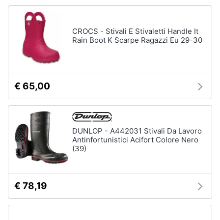
Accessori
Animali
Sigaretta
CROCS - Stivali E Stivaletti Handle It
elettronica
Rain Boot K Scarpe Ragazzi Eu 29-30
Motori
Borse
Occhiali
da
Libri,
vista
cd
€ 65,00
e
Occhiali
da
dvd
sole
Vedi
Festività
DUNLOP - A442031 Stivali Da Lavoro
tutti
Antinfortunistici Acifort Colore Nero
e
(39)
ricorrenze
Promozioni
Vestiari
€ 78,19
T-
shirt
Servizi
Felpa