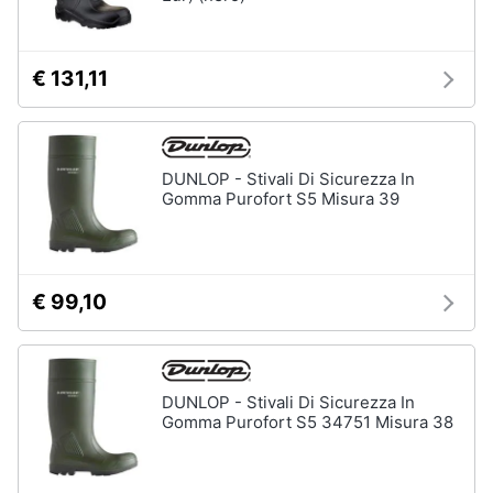
Assistenza
Tuta
clienti
Pantaloni
€ 131,11
Esci
Vedi
tutti
DUNLOP - Stivali Di Sicurezza In
Gomma Purofort S5 Misura 39
Orologi
Apple
Watch
Smartwatch
€ 99,10
Orologi
uomo
Orologi
donna
DUNLOP - Stivali Di Sicurezza In
Gomma Purofort S5 34751 Misura 38
Vedi
tutti