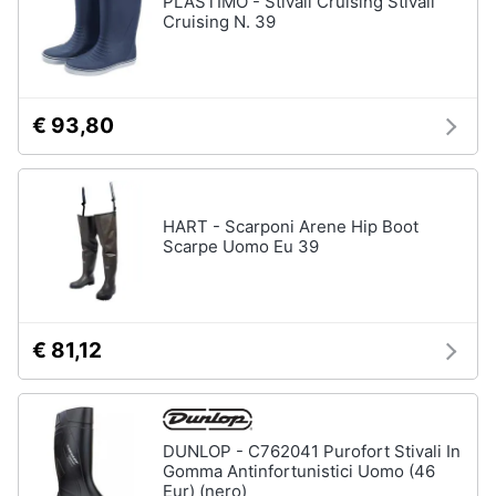
PLASTIMO - Stivali Cruising Stivali
Cruising N. 39
Accessori
Animali
Sigaretta
elettronica
Motori
Borse
€ 93,80
Occhiali
da
Libri,
vista
cd
e
Occhiali
HART - Scarponi Arene Hip Boot
da
dvd
Scarpe Uomo Eu 39
sole
Vedi
Festività
tutti
e
ricorrenze
€ 81,12
Promozioni
Vestiari
T-
DUNLOP - C762041 Purofort Stivali In
shirt
Servizi
Gomma Antinfortunistici Uomo (46
Felpa
Eur) (nero)