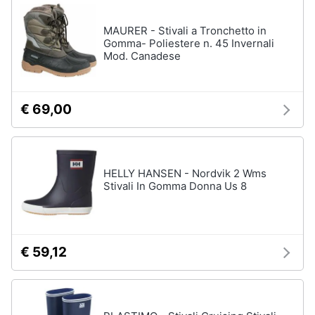
neonati
e
igiene
MAURER - Stivali a Tronchetto in
Copertina
neonato
Gomma- Poliestere n. 45 Invernali
Mod. Canadese
Beauty
Vedi
tutti
Giocattoli
€ 69,00
Prima
Scarpe
infanzia
Sneakers
HELLY HANSEN - Nordvik 2 Wms
Scarpe
Stivali In Gomma Donna Us 8
Fotografia
nike
Anfibi
Casalinghi
Ciabatte
€ 59,12
Vedi
Abbigliamento
tutti
Sport