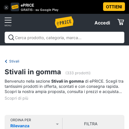
ePRICE
OTTIENI
Vai
×
Accedi
GRATIS - su Google Play
al
Registrati
menu
Accedi
Abbigliamento
Offerte
Donna
Abbigliamento
Donna
Uomo
Bambino
Scarpe
Accessori
Vest
Elettrodomestici
Intimo
donna
Stivali
Top
Informatica
Stivali in gomma
(333 prodotti)
Cappotto
donna
Benvenuto nella sezione
Stivali in gomma
di ePRICE. Scegli tra
Telefonia
tantissimi prodotti in offerta, scontati e con consegna rapida.
Felpa
Scopri la nostra ampia proposta, consulta i prezzi e acquista
donna
comodamente online.
Tv
Vedi
e
tutti
Home
Cinema
ORDINA PER
FILTRA
Rilevanza