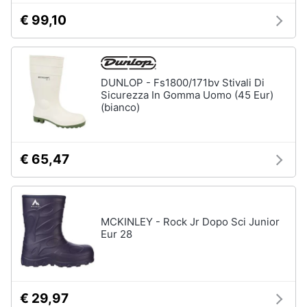
€ 99,10
Gioielli
Anelli
Orecchini
DUNLOP - Fs1800/171bv Stivali Di
Cavigliera
Sicurezza In Gomma Uomo (45 Eur)
(bianco)
Collane
Vedi
tutti
€ 65,47
MCKINLEY - Rock Jr Dopo Sci Junior
Eur 28
€ 29,97