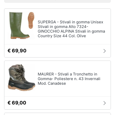
Prezzo più basso
Prezzo più alto
Valutazioni
Smart
Uomo
home
Felpa
uomo
SUPERGA - Stivali in gomma Unisex
Videogiochi
Cravatta
Stivali in gomma Alto 7324-
GINOCCHIO ALPINA Stivali in gomma
Piumino
uomo
Country Size 44 Col. Olive
Audio
e
Giacca
musica
uomo
€ 69,90
Vedi
Clima
tutti
MAURER - Stivali a Tronchetto in
Arredo
Gomma- Poliestere n. 43 Invernali
Mod. Canadese
Bambino
Brico
Scarpe
e
bambino
Giardinaggio
€ 69,00
Sandali
bambina
Salute
Vestiti