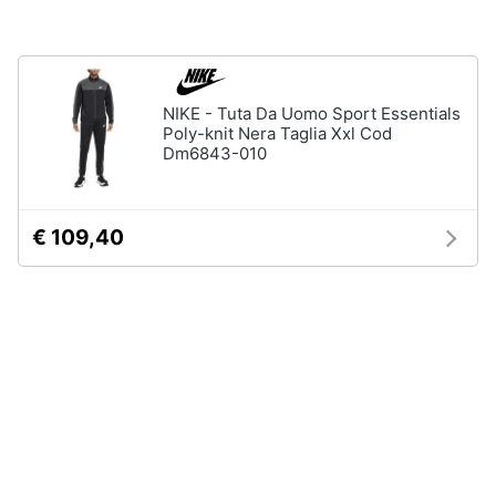
Salvagente
e
igiene
Canoa
Vedi
Beauty
tutti
NIKE - Tuta Da Uomo Sport Essentials
Poly-knit Nera Taglia Xxl Cod
Dm6843-010
Giocattoli
Sport
Prima
di
€ 109,40
squadra
infanzia
Scarpe
da
Fotografia
calcio
Pallone
da
Casalinghi
calcio
Palla
Abbigliamento
da
basket
Sport
Palla