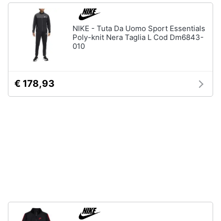
Vedi
Animali
tutti
NIKE - Tuta Da Uomo Sport Essentials
Poly-knit Nera Taglia L Cod Dm6843-
010
Motori
Fitness
e
Libri,
palestra
€ 178,93
cd
e
Tapis
roulant
dvd
Cronometro
Tapis
Festività
roulant
e
elettrico
ricorrenze
Magnesio
supremo
Promozioni
Vedi
tutti
Servizi