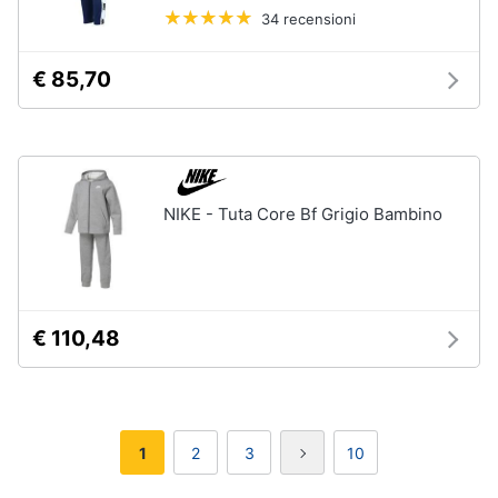
34 recensioni
€ 85,70
NIKE - Tuta Core Bf Grigio Bambino
€ 110,48
1
2
3
10