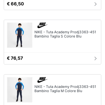
€ 66,50
Assistenza
Tuta
clienti
Pantaloni
Esci
Vedi
tutti
NIKE - Tuta Academy Prodj3363-451
Bambino Taglia S Colore Blu
Orologi
Apple
Watch
€ 76,57
Smartwatch
Orologi
uomo
Orologi
donna
NIKE - Tuta Academy Prodj3363-451
Bambino Taglia M Colore Blu
Vedi
tutti