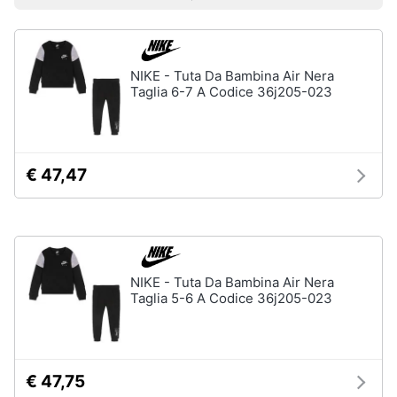
Prezzo più basso
Prezzo più alto
Valutazioni
Smart
Uomo
home
Felpa
uomo
NIKE - Tuta Da Bambina Air Nera
Videogiochi
Cravatta
Taglia 6-7 A Codice 36j205-023
Piumino
uomo
Audio
e
Giacca
musica
uomo
€ 47,47
Vedi
Clima
tutti
Arredo
NIKE - Tuta Da Bambina Air Nera
Bambino
Taglia 5-6 A Codice 36j205-023
Brico
Scarpe
e
bambino
Giardinaggio
Sandali
bambina
€ 47,75
Salute
Vestiti