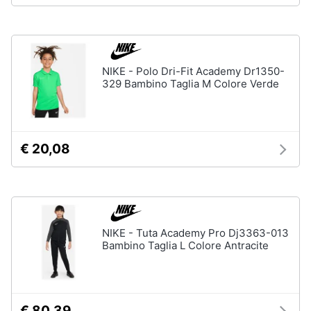
neonati
e
igiene
Copertina
neonato
Beauty
Vedi
NIKE - Polo Dri-Fit Academy Dr1350-
tutti
329 Bambino Taglia M Colore Verde
Giocattoli
Prima
Scarpe
€ 20,08
infanzia
Sneakers
Scarpe
Fotografia
nike
Anfibi
Casalinghi
Ciabatte
NIKE - Tuta Academy Pro Dj3363-013
Bambino Taglia L Colore Antracite
Vedi
Abbigliamento
tutti
Sport
€ 80,39