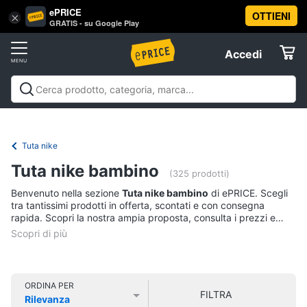
ePRICE
OTTIENI
Vai
×
Accedi
GRATIS - su Google Play
al
Registrati
menu
Accedi
Abbigliamento
Offerte
Donna
Abbigliamento
Donna
Uomo
Bambino
Scarpe
Accessori
Vest
Elettrodomestici
Intimo
donna
Tuta nike
Top
Informatica
Tuta nike bambino
(325 prodotti)
Cappotto
donna
Benvenuto nella sezione
Tuta nike bambino
di ePRICE. Scegli
Telefonia
tra tantissimi prodotti in offerta, scontati e con consegna
Felpa
rapida. Scopri la nostra ampia proposta, consulta i prezzi e
donna
acquista comodamente online.
Tv
Vedi
e
tutti
Home
Cinema
ORDINA PER
FILTRA
Rilevanza