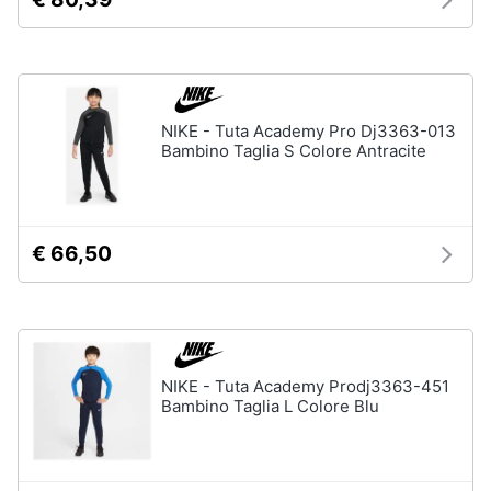
Accessori
Animali
Sigaretta
elettronica
Motori
Borse
NIKE - Tuta Academy Pro Dj3363-013
Occhiali
Bambino Taglia S Colore Antracite
da
Libri,
vista
cd
e
Occhiali
da
dvd
sole
€ 66,50
Vedi
Festività
tutti
e
ricorrenze
NIKE - Tuta Academy Prodj3363-451
Promozioni
Vestiari
Bambino Taglia L Colore Blu
T-
shirt
Servizi
Felpa