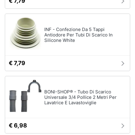
€ 7,79
Animali
Motori
INF - Confezione Da 5 Tappi
Antiodore Per Tubi Di Scarico In
Silicone White
Libri,
cd
e
€ 7,79
dvd
Festività
e
BONI-SHOP® - Tubo Di Scarico
ricorrenze
Universale 3/4 Pollice 2 Metri Per
Lavatrice E Lavastoviglie
Promozioni
€ 6,98
Servizi