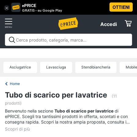
ePRICE
OTTIENI
Vai
×
Accedi
GRATIS - su Google Play
al
Registrati
menu
Accedi
Offerte
Offerte
Elettrodomestici
Asciugatrice
Lavasciuga
Stendibiancheria
Mobile
Informatica
Home
Telefonia
Tubo di scarico per lavatrice
(11
prodotti)
Tv
Benvenuto nella sezione
Tubo di scarico per lavatrice
di
e
ePRICE. Scegli tra tantissimi prodotti in offerta, scontati e con
Home
consegna rapida. Scopri la nostra ampia proposta, consulta i
Cinema
prezzi e acquista comodamente online.