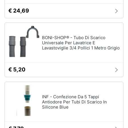
e
€ 24,69
igiene
Beauty
BONI-SHOP® - Tubo Di Scarico
Giocattoli
Universale Per Lavatrice E
Lavastoviglie 3/4 Pollici 1 Metro Grigio
Prima
infanzia
€ 5,20
Fotografia
Casalinghi
INF - Confezione Da 5 Tappi
Antiodore Per Tubi Di Scarico In
Silicone Blue
Abbigliamento
Sport