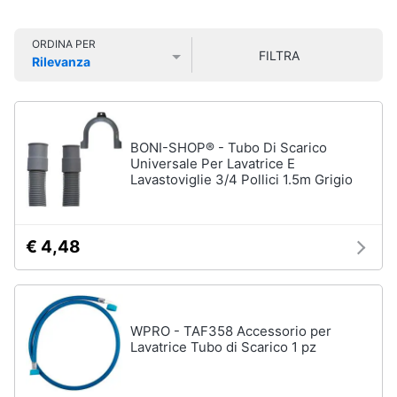
Smart
home
ORDINA PER
FILTRA
Rilevanza
Videogiochi
Prezzo più basso
Prezzo più alto
Valutazioni
Audio
e
BONI-SHOP® - Tubo Di Scarico
musica
Universale Per Lavatrice E
Lavastoviglie 3/4 Pollici 1.5m Grigio
Clima
€ 4,48
Arredo
Brico
e
WPRO - TAF358 Accessorio per
Giardinaggio
Lavatrice Tubo di Scarico 1 pz
Salute