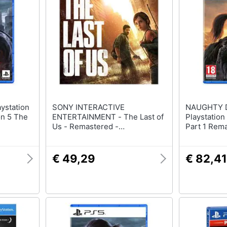
Nintendo switch
Pc Portatile Gaming
Console Nintendo Switch
Videogiochi Pc
Nintendo Switch 2
Pc Desktop gaming
Giochi nintendo switch
Sedia gaming
Vedi tutti
Vedi tutti
SONY INTERACTIVE
NAUGHTY DOG - V
on 5 The
ENTERTAINMENT - The Last of
Playstation
Us - Remastered -
Part 1 Rem
PLAYSTATION HITS PlayStation
4
€ 49,29
€ 82,41