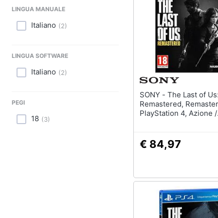
Sport
LINGUA MANUALE
Animali
Italiano
(
2
)
Motori
LINGUA SOFTWARE
Libri, cd e dvd
Italiano
(
2
)
Festività e ricorrenze
SONY - The Last of Us:
PEGI
Remastered, Remaster
Promozioni
PlayStation 4, Azione /
18
(
3
)
Avventura, Naughty D
(Mature), Inglese, Fra
€ 84,97