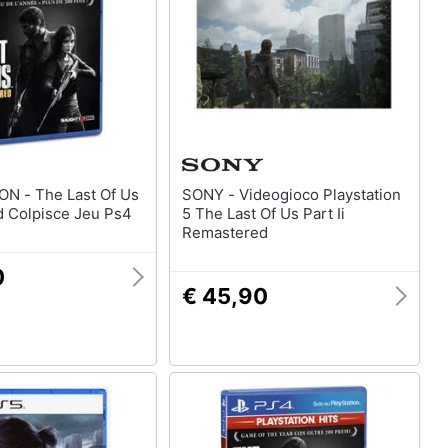
ast Of Us
SONY - Videogioco Playstation
 Colpisce Jeu Ps4
5 The Last Of Us Part Ii
Remastered
0
€ 45,90