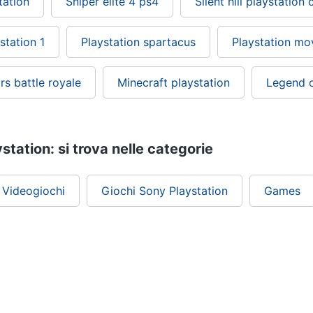
tation
Sniper elite 4 ps4
Silent hill playstation 
station 1
Playstation spartacus
Playstation mo
ars battle royale
Minecraft playstation
Legend o
ystation: si trova nelle categorie
Videogiochi
Giochi Sony Playstation
Games