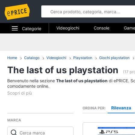
Videogiochi
Console
Game
Categorie
Pc e mondo gaming
Elettrodomestici
Videogiochi
Informatica
Home
Catalogo
Videogiochi
Playstation
Giochi playstation
Console
The last of us playstation
Telefonia
PS5 console
(17 pr
Console Nintendo Swi
Benvenuto nella sezione
Tv e Home Cinema
The last of us playstation
di ePRICE. Sce
Xbox series x
comodamente online.
Smart home
Xbox one
Vedi tutti
Videogiochi
Rilevanza
ORDINA PER
MARCA
Audio e musica
Xbox