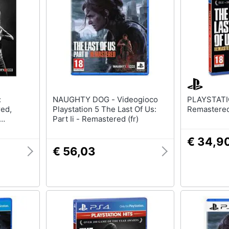
NAUGHTY DOG - Videogioco
PLAYSTATION - The L
ed,
Playstation 5 The Last Of Us:
Remastered
Part Ii - Remastered (fr)
og, M
ncese
€ 34,9
€ 56,03