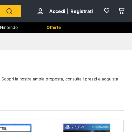
Accedi
|
Registrati
Nintendo
Offerte
hi
Playstation
PS5 console
PlayStation 5
. Scopri la nostra ampia proposta, consulta i prezzi e acquista
PlayStation 4
Giochi PS5
Vedi tutti