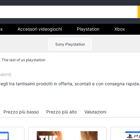
s
Accessori videogiochi
Playstation
Xbox
Sony Playstation
The last of us playstation
Games
Accessori videogioc
Giochi PS5
Playstation vr
odotti)
tch
Giochi ps4
Joystick ps4
gli tra tantissimi prodotti in offerta, scontati e con consegna rapida
Giochi nintendo switch
Playstation vr2
Giochi xbox one
Playstation plus
Vedi tutti
Vedi tutti
Prezzo più basso
Prezzo più alto
Valutazioni
Nintendo
Pc e mondo gaming