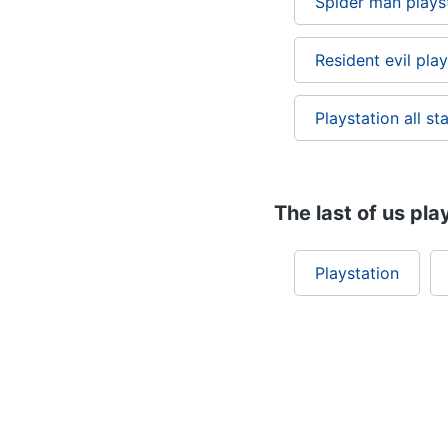
Spider man plays
Resident evil play
Playstation all st
The last of us pla
Playstation