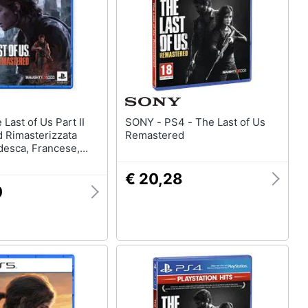
SONY - PS4 - The Last of Us
 Rimasterizzata
Remastered
desca, Francese,
cco, ITA,
, Russo, ESP
€ 20,28
 5
0