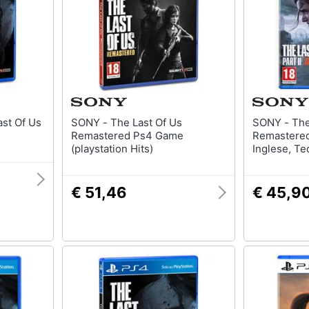
SONY - The Last Of Us
SONY - The Last of Us Part II
Remastered Ps4 Game
Remastered
(playstation Hits)
Inglese, Te
Greco, Pola
Portoghese
PlayStation
€ 51,46
€ 45,9