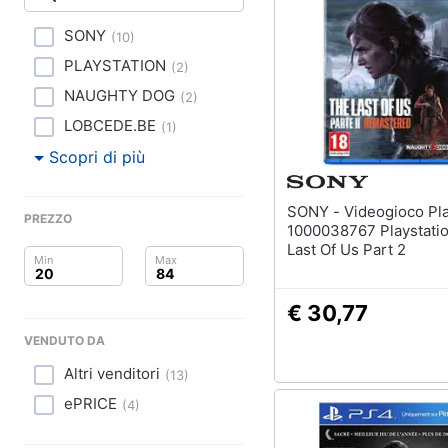
Clima
Xbox series x
Xbox one
SONY
(
10
)
Arredo
Console Xbox One
PLAYSTATION
(
2
)
Giochi xbox one
Brico e Giardinaggio
NAUGHTY DOG
(
2
)
LOBCEDE.BE
Vedi tutti
(
1
)
Salute e igiene
Scopri di più
Beauty
SONY - Videogioco Playstation
PREZZO
Giocattoli
1000038767 Playstati
Last Of Us Part 2
Prima infanzia
€ 30,77
Fotografia
VENDUTO DA
Casalinghi
Altri venditori
(
13
)
ePRICE
Abbigliamento
(
4
)