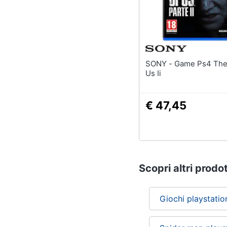
SONY - Game Ps4 The Last Of
Us Ii
€ 47,45
Scopri altri prodot
Giochi playstatio