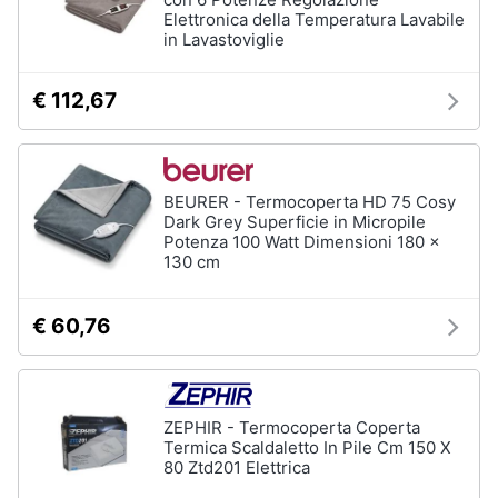
Ventilatore
e
Elettronica della Temperatura Lavabile
da
in Lavastoviglie
igiene
soffitto
Ventilatore
€ 112,67
Beauty
Dyson
Vedi
Giocattoli
tutti
BEURER - Termocoperta HD 75 Cosy
Prima
Dark Grey Superficie in Micropile
Potenza 100 Watt Dimensioni 180 x
infanzia
Accessori
130 cm
climatizzazione
Fotografia
Termostato
€ 60,76
Termostato
caldaia
Casalinghi
Rivestimento
camino
Abbigliamento
ZEPHIR - Termocoperta Coperta
Cornice
Termica Scaldaletto In Pile Cm 150 X
camino
80 Ztd201 Elettrica
Sport