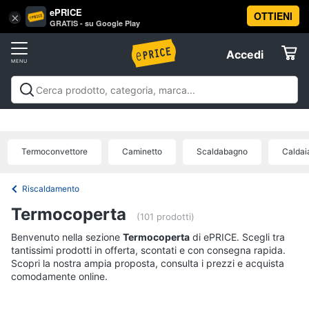
ePRICE
OTTIENI
Vai
×
Accedi
GRATIS - su Google Play
al
Registrati
menu
Accedi
Clima
Offerte
Riscaldamento
Clima
Riscaldamento
Condizionatori
Ventilatori e
Elettrodomestici
Trattamento dell'aria
Accessori climatizzazione
Offerte
Termoventilatore
Termoconvettore
Termoconvettore
Caminetto
Scaldabagno
Caldai
Informatica
Stufetta
Radiatore
Riscaldamento
Telefonia
Termocoperta
Vedi
(101 prodotti)
tutti
Benvenuto nella sezione
Tv
Termocoperta
di ePRICE. Scegli tra
tantissimi prodotti in offerta, scontati e con consegna rapida.
e
Scopri la nostra ampia proposta, consulta i prezzi e acquista
Home
comodamente online.
Cinema
Condizionatori
Condizionatori