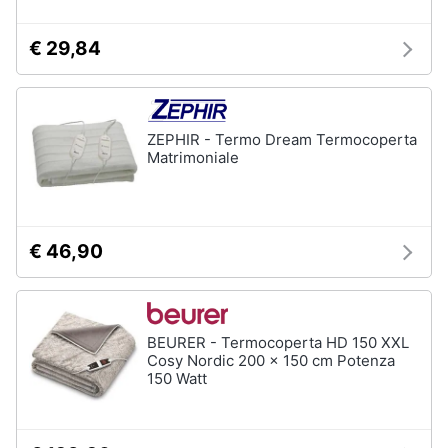
Vedi
tutti
Animali
€ 29,84
Motori
ZEPHIR - Termo Dream Termocoperta
Libri,
Matrimoniale
cd
e
dvd
€ 46,90
Festività
e
ricorrenze
BEURER - Termocoperta HD 150 XXL
Cosy Nordic 200 x 150 cm Potenza
Promozioni
150 Watt
Servizi