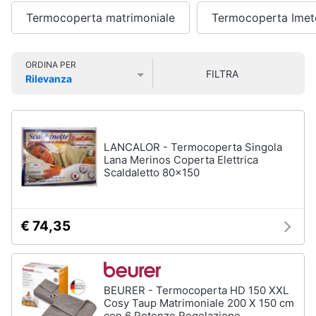
fissi
Smart
Termocoperta matrimoniale
Termocoperta Imet
home
Condizionatore
monosplit
Condizionatori
Videogiochi
ORDINA PER
FILTRA
dual
Rilevanza
split
Prezzo più basso
Prezzo più alto
Valutazioni
Audio
Condizionatori
e
trial
musica
split
LANCALOR - Termocoperta Singola
Vedi
Lana Merinos Coperta Elettrica
Clima
tutti
Scaldaletto 80x150
Arredo
€ 74,35
Ventilatori
e
Brico
Trattamento
e
dell'aria
Giardinaggio
Deumidificatore
BEURER - Termocoperta HD 150 XXL
Cosy Taup Matrimoniale 200 X 150 cm
Ventilatore
Salute
con 6 Potenze Regolazione