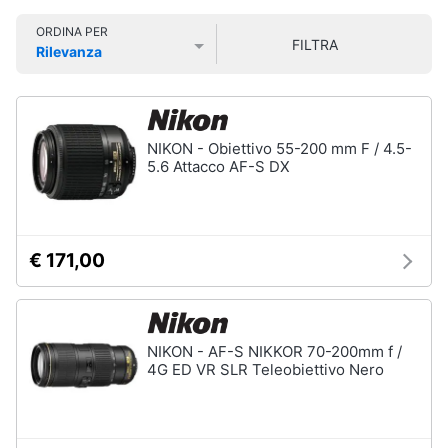
Smart
ORDINA PER
home
FILTRA
Rilevanza
Videocamere
Prezzo più basso
Prezzo più alto
Valutazioni
e
Videogiochi
action
cam
Audio
NIKON - Obiettivo 55-200 mm F / 4.5-
Gopro
e
Hero
5.6 Attacco AF-S DX
5
musica
Gopro
hero
Clima
9
€ 171,00
Gopro
hero
Arredo
10
Dashcam
Brico
NIKON - AF-S NIKKOR 70-200mm f /
e
4G ED VR SLR Teleobiettivo Nero
Vedi
Giardinaggio
tutti
Salute