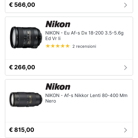
€ 566,00
e
Prodotti
igiene
per
ottica
Beauty
Flash
NIKON - Eu Af-s Dx 18-200 3.5-5.6g
Telescopio
Ed Vr Ii
Giocattoli
Binocolo
2 recensioni
Microscopio
Prima
€ 266,00
Vedi
infanzia
tutti
Fotografia
NIKON - Af-s Nikkor Lenti 80-400 Mm
Casalinghi
Nero
Abbigliamento
€ 815,00
Sport