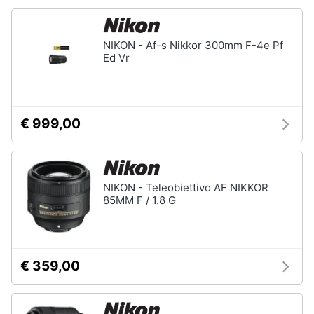
Animali
NIKON - Af-s Nikkor 300mm F-4e Pf
Ed Vr
Motori
Libri,
cd
€ 999,00
e
dvd
Festività
NIKON - Teleobiettivo AF NIKKOR
85MM F / 1.8 G
e
ricorrenze
Promozioni
€ 359,00
Servizi