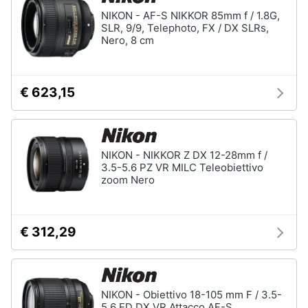
Assistenza
NIKON - AF-S NIKKOR 85mm f / 1.8G,
clienti
SLR, 9/9, Telephoto, FX / DX SLRs,
Nero, 8 cm
Esci
€ 623,15
NIKON - NIKKOR Z DX 12-28mm f /
3.5-5.6 PZ VR MILC Teleobiettivo
zoom Nero
€ 312,29
NIKON - Obiettivo 18-105 mm F / 3.5-
5.6 ED DX VR Attacco AF-S