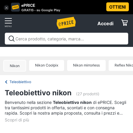
ePRICE
OTTIENI
Vai
×
Accedi
GRATIS - su Google Play
al
Registrati
menu
Accedi
Fotografia
Offerte
Fotocamere
Fotografia
Fotocamere e obiettivi
Videocamere e action
e
Elettrodomestici
cam
Prodotti per ottica
Offerte
obiettivi
Nikon Coolpix
Nikon mirrorless
Reflex Nik
Fotocamera
Nikon
Informatica
Mirrorless
Teleobiettivo
Nikon
Telefonia
serie
Teleobiettivo nikon
d
(27 prodotti)
Instax
Tv
Benvenuto nella sezione
Teleobiettivo nikon
di ePRICE. Scegli
mini
tra tantissimi prodotti in offerta, scontati e con consegna
e
9
rapida. Scopri la nostra ampia proposta, consulta i prezzi e
Home
acquista comodamente online.
Cinema
Vedi
tutti