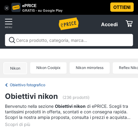
ePRICE
OTTIENI
Vai
×
Accedi
GRATIS - su Google Play
al
Registrati
menu
Accedi
Fotografia
Offerte
Fotocamere
Fotografia
Fotocamere e obiettivi
Videocamere e action
e
Elettrodomestici
cam
Prodotti per ottica
Offerte
obiettivi
Nikon Coolpix
Nikon mirrorless
Reflex Nik
Fotocamera
Nikon
Informatica
Mirrorless
Obiettivo fotografico
Nikon
Telefonia
serie
Obiettivi nikon
d
(236 prodotti)
Instax
Tv
Benvenuto nella sezione
Obiettivi nikon
di ePRICE. Scegli tra
mini
tantissimi prodotti in offerta, scontati e con consegna rapida.
e
9
Scopri la nostra ampia proposta, consulta i prezzi e acquista
Home
comodamente online.
Cinema
Vedi
tutti