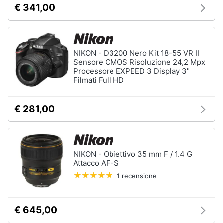
€ 341,00
Assistenza
clienti
Esci
NIKON - D3200 Nero Kit 18-55 VR II
Sensore CMOS Risoluzione 24,2 Mpx
Processore EXPEED 3 Display 3"
Filmati Full HD
€ 281,00
NIKON - Obiettivo 35 mm F / 1.4 G
Attacco AF-S
1 recensione
€ 645,00