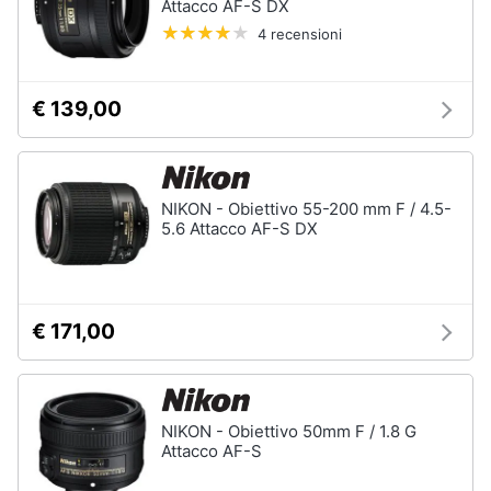
Attacco AF-S DX
e
Prodotti
4 recensioni
igiene
per
ottica
Beauty
Flash
€ 139,00
Telescopio
Giocattoli
Binocolo
Microscopio
NIKON - Obiettivo 55-200 mm F / 4.5-
Prima
5.6 Attacco AF-S DX
Vedi
infanzia
tutti
Fotografia
€ 171,00
Casalinghi
Abbigliamento
NIKON - Obiettivo 50mm F / 1.8 G
Attacco AF-S
Sport