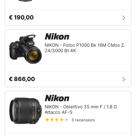
Animali
€ 190,00
Motori
NIKON - Fotoc P1000 Bk 16M CMos Z.
Libri,
24/3000 Bt 4K
cd
e
dvd
€ 866,00
Festività
e
ricorrenze
NIKON - Obiettivo 35 mm F / 1.8 G
Promozioni
Attacco AF-S
3 recensioni
Servizi