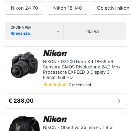
Smart
Nikon 24 70
Nikon 18 140
Obiettivi nikon
home
Videocamere
e
Videogiochi
ORDINA PER
action
FILTRA
Rilevanza
cam
Prezzo più basso
Prezzo più alto
Valutazioni
Audio
Gopro
e
Hero
5
musica
NIKON - D3200 Nero Kit 18-55 VR
Gopro
Sensore CMOS Risoluzione 24,2 Mpx
hero
Clima
9
Processore EXPEED 3 Display 3"
Filmati Full HD
Gopro
7 recensioni
hero
Arredo
10
Dashcam
€ 288,00
Brico
e
Vedi
Giardinaggio
tutti
NIKON - Obiettivo 35 mm F / 1.8 G
Salute