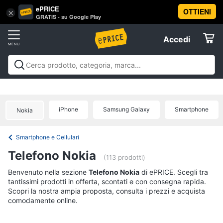
ePRICE
OTTIENI
Vai
×
Accedi
GRATIS - su Google Play
al
Registrati
menu
Accedi
Telefonia
Offerte
Smartphone
Telefonia
Smartphone e Cellulari
Tecnologia da
e
Elettrodomestici
indossare
Accessori per Smartphone e
Cellulari
Cellulari
Telefonia fissa
Offerte
iPhone
Samsung Galaxy
Smartphone
Samsung
Nokia
Informatica
Galaxy
S26
Smartphone e Cellulari
iPhone
Telefonia
Telefono Nokia
iPhone
(113 prodotti)
17
Tv
Benvenuto nella sezione
Telefono Nokia
di ePRICE. Scegli tra
Pro
Max
tantissimi prodotti in offerta, scontati e con consegna rapida.
e
Scopri la nostra ampia proposta, consulta i prezzi e acquista
Home
iPhone
comodamente online.
Cinema
17
Pro