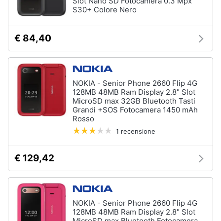
Slot Nano SD Fotocamera 0.3 Mpx
e
S30+ Colore Nero
igiene
Accessori
€ 84,40
per
Beauty
Smartphone
e
Cellulari
Giocattoli
Airpods
NOKIA - Senior Phone 2660 Flip 4G
128MB 48MB Ram Display 2.8" Slot
Cuffie
Prima
MicroSD max 32GB Bluetooth Tasti
bluetooth
infanzia
Grandi +SOS Fotocamera 1450 mAh
Power
Rosso
bank
1 recensione
Fotografia
Auricolari
bluetooth
€ 129,42
Casalinghi
Vedi
tutti
Abbigliamento
NOKIA - Senior Phone 2660 Flip 4G
128MB 48MB Ram Display 2.8" Slot
Sport
Telefonia
MicroSD max Bluetooth Fotocamera