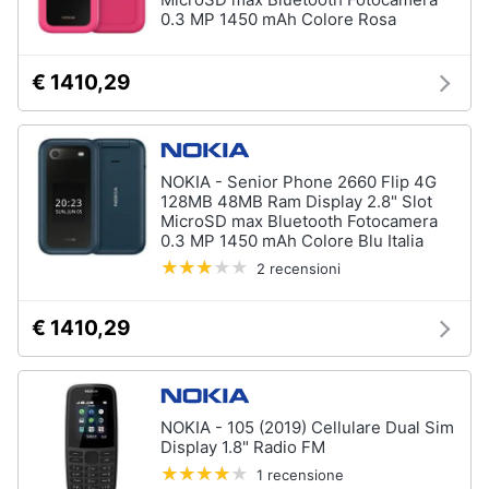
fissa
0.3 MP 1450 mAh Colore Rosa
Telefono
Animali
Fax
€ 1410,29
Cordless
Motori
Telefono
Brondi
Libri,
NOKIA - Senior Phone 2660 Flip 4G
cd
Vedi
128MB 48MB Ram Display 2.8" Slot
e
tutti
MicroSD max Bluetooth Fotocamera
dvd
0.3 MP 1450 mAh Colore Blu Italia
2 recensioni
Festività
e
€ 1410,29
ricorrenze
Promozioni
NOKIA - 105 (2019) Cellulare Dual Sim
Display 1.8" Radio FM
Servizi
1 recensione