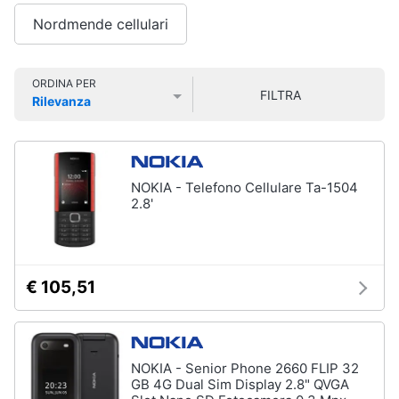
Smart
Vedi
Nordmende cellulari
home
tutti
Videogiochi
ORDINA PER
FILTRA
Rilevanza
Tecnologia
Prezzo più basso
Prezzo più alto
Valutazioni
da
Audio
indossare
e
Apple
musica
Watch
NOKIA - Telefono Cellulare Ta-1504
2.8'
Smartwatch
Clima
Apple
Watch
Series
Arredo
10
€ 105,51
Apple
Brico
Watch
e
Ultra​
Giardinaggio
Vedi
NOKIA - Senior Phone 2660 FLIP 32
tutti
GB 4G Dual Sim Display 2.8" QVGA
Salute