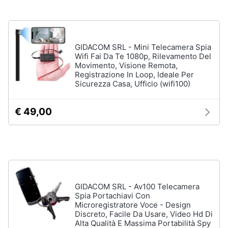
Processore
Intel
Animali
Ram
GIDACOM SRL - Mini Telecamera Spia
Vedi
Motori
Wifi Fai Da Te 1080p, Rilevamento Del
tutti
Movimento, Visione Remota,
Registrazione In Loop, Ideale Per
Libri,
Sicurezza Casa, Ufficio (wifi100)
cd
e
Stampanti
dvd
e
€ 49,00
Scanner
Stampanti
Festività
e
Stampanti
3D
ricorrenze
Scanner
Promozioni
Stampanti
GIDACOM SRL - Av100 Telecamera
laser
Spia Portachiavi Con
Microregistratore Voce - Design
Servizi
Vedi
Discreto, Facile Da Usare, Video Hd Di
tutti
Alta Qualità E Massima Portabilità Spy