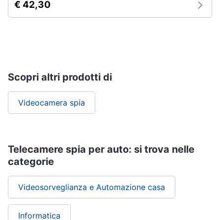
€ 42,30
Termostato
wifi
Videocitofono
Vedi
tutti
Scopri altri prodotti di
Accessori
Videocamera spia
informatica
Webcam
Software
Telecamere spia per auto: si trova nelle
Tastiera
categorie
Sistema
operativo
windows
Videosorveglianza e Automazione casa
10
Vedi
Informatica
tutti