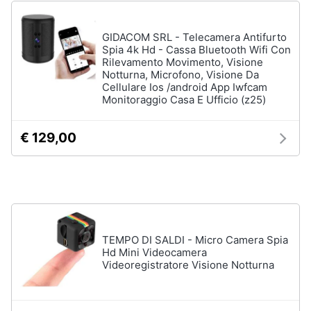
Wireless
Switch
GIDACOM SRL - Telecamera Antifurto
Spia 4k Hd - Cassa Bluetooth Wifi Con
Ripetitore
Rilevamento Movimento, Visione
wifi
Notturna, Microfono, Visione Da
Router
Cellulare Ios /android App Iwfcam
Monitoraggio Casa E Ufficio (z25)
Server
Vedi
€ 129,00
tutti
Videosorveglianza
e
Automazione
casa
TEMPO DI SALDI - Micro Camera Spia
Hd Mini Videocamera
Telecamera
Videoregistratore Visione Notturna
wifi
Telecamere
videosorveglianza