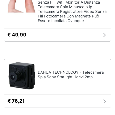
Senza Fili Wifi, Monitor A Distanza
Tablet
e
Telecamera Spia Minuscolo Ip
e
igiene
Telecamera Registratore Video Senza
Ebook
Fili Fotocamera Con Magnete Può
Tablet
Essere Incollata Ovunque
Beauty
iPad
€ 49,99
eBook
Giocattoli
reader
Tavoletta
grafica
Prima
infanzia
Vedi
tutti
Fotografia
DAHUA TECHNOLOGY - Telecamera
Spia Sony Starlight Hdcvi 2mp
Casalinghi
Componenti
Pc
Abbigliamento
Software
€ 76,21
Sistema
operativo
Sport