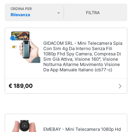
Smart
ORDINA PER
home
FILTRA
Rilevanza
Pc
Portatili
Prezzo più basso
Prezzo più alto
Valutazioni
e
Videogiochi
Notebook
Computer
Audio
GIDACOM SRL - Mini Telecamera Spia
portatile
e
Con Sim 4g Da Interno Senza Fili
MacBook
1080p Fhd Spy Camera, Compresa Di
musica
Sim Già Attiva, Visione 160°, Visione
Pc
Notturna Allarme Movimento Visione
Portatile
Da App Manuale Italiano (cb77-c)
Clima
Gaming
Pc
2
€ 189,00
Arredo
in
1
Brico
Vedi
e
tutti
Giardinaggio
EMEBAY - Mini Telecamera 1080p Hd
Salute