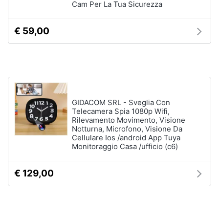
Cam Per La Tua Sicurezza
Assistenza
clienti
€ 59,00
Hard
Disk
Esci
e
Storage
Nas
Hard
disk
GIDACOM SRL - Sveglia Con
SSD
Telecamera Spia 1080p Wifi,
Rilevamento Movimento, Visione
Hard
Notturna, Microfono, Visione Da
disk
Cellulare Ios /android App Tuya
esterno
Monitoraggio Casa /ufficio (c6)
Vedi
tutti
€ 129,00
Networking
e