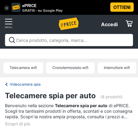
ePRICE
OTTIENI
Vai
×
Accedi
GRATIS - su Google Play
al
Registrati
menu
Accedi
Informatica
Offerte
Pc
Informatica
Pc Desktop e Monitor
Pc Portatili e
Desktop
Elettrodomestici
Notebook
Tablet e Ebook
Componenti Pc
Stampanti e
e
Scanner
Hard Disk e Storage
Networking e
Monitor
Telecamera wifi
Cronotermostato wifi
Interruttore wifi
Wireless
Videosorveglianza e Automazione
Informatica
Computer
casa
Accessori informatica
Offerte
fisso
Videocamera spia
Monitor
Telefonia
Telecamere spia per auto
PC
(8 prodotti)
Tower
Benvenuto nella sezione
Telecamere spia per auto
di ePRICE.
Tv
iMac
Scegli tra tantissimi prodotti in offerta, scontati e con consegna
e
rapida. Scopri la nostra ampia proposta, consulta i prezzi e
Home
acquista comodamente online.
Vedi
Cinema
tutti