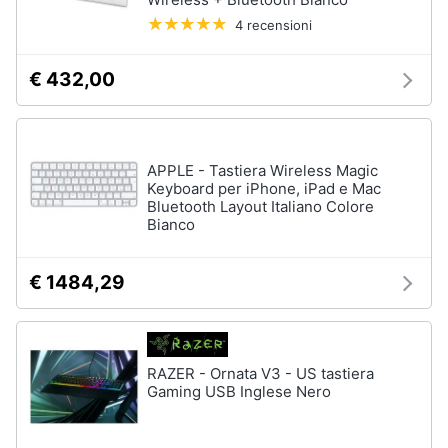
e
Playstation
4 recensioni
igiene
vr
Joystick
€ 432,00
ps4
Beauty
Playstation
vr2
Giocattoli
Playstation
APPLE - Tastiera Wireless Magic
plus
Keyboard per iPhone, iPad e Mac
Prima
Bluetooth Layout Italiano Colore
Vedi
infanzia
Bianco
tutti
Fotografia
€ 1484,29
Playstation
Casalinghi
PS5
console
RAZER - Ornata V3 - US tastiera
Abbigliamento
Gaming USB Inglese Nero
PlayStation
5
Sport
PlayStation