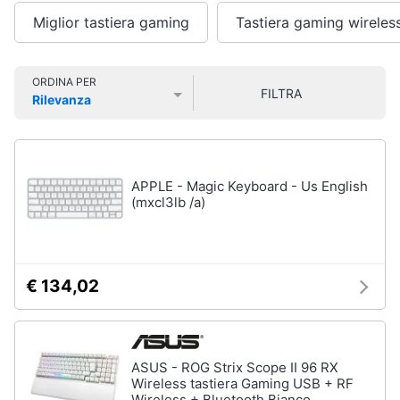
Smart
Miglior tastiera gaming
Tastiera gaming wireles
home
Games
Videogiochi
ORDINA PER
Giochi
FILTRA
Rilevanza
PS5
Prezzo più basso
Prezzo più alto
Valutazioni
Audio
Giochi
ps4
e
musica
Giochi
nintendo
APPLE - Magic Keyboard - Us English
switch
(mxcl3lb /a)
Clima
Giochi
xbox
one
Arredo
€ 134,02
Vedi
tutti
Brico
e
Giardinaggio
ASUS - ROG Strix Scope II 96 RX
Accessori
Wireless tastiera Gaming USB + RF
Salute
videogiochi
Wireless + Bluetooth Bianco