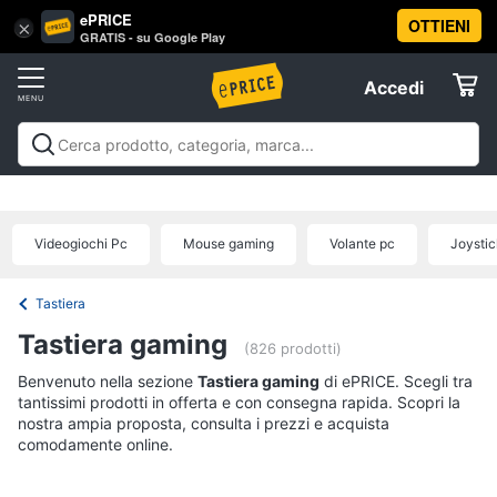
ePRICE
OTTIENI
Vai
×
Accedi
GRATIS - su Google Play
al
Registrati
menu
Accedi
Videogiochi
Offerte
Console
Videogiochi
Console
Games
Accessori
Elettrodomestici
videogiochi
Playstation
Xbox
Nintendo
Pc e mondo
PS5
console
gaming
Offerte
Videogiochi Pc
Mouse gaming
Volante pc
Joystic
Console
Informatica
Nintendo
Switch
Tastiera
Telefonia
Xbox
Tastiera gaming
series
(826 prodotti)
x
Benvenuto nella sezione
Tv
Tastiera gaming
di ePRICE. Scegli tra
Xbox
tantissimi prodotti in offerta e con consegna rapida. Scopri la
e
one
nostra ampia proposta, consulta i prezzi e acquista
Home
comodamente online.
Cinema
Vedi
tutti