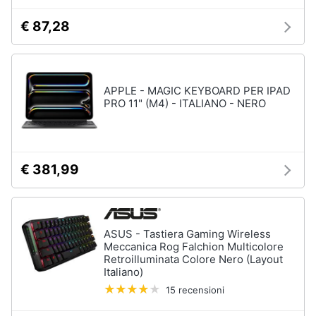
4
€ 87,28
Giochi
Animali
PS5
Vedi
Motori
tutti
APPLE - MAGIC KEYBOARD PER IPAD
PRO 11" (M4) - ITALIANO - NERO
Libri,
cd
e
Xbox
dvd
Xbox
€ 381,99
series
x
Festività
e
Xbox
one
ricorrenze
ASUS - Tastiera Gaming Wireless
Console
Meccanica Rog Falchion Multicolore
Xbox
Promozioni
Retroilluminata Colore Nero (Layout
One
Italiano)
Giochi
15 recensioni
Servizi
xbox
one