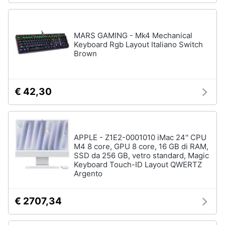
Pc
e
MARS GAMING - Mk4 Mechanical
mondo
Keyboard Rgb Layout Italiano Switch
gaming
Brown
Pc
Portatile
Gaming
€ 42,30
Videogiochi
Pc
Pc
Desktop
gaming
APPLE - Z1E2-0001010 iMac 24'' CPU
M4 8 core, GPU 8 core, 16 GB di RAM,
Sedia
SSD da 256 GB, vetro standard, Magic
gaming
Keyboard Touch-ID Layout QWERTZ
Argento
Vedi
tutti
€ 2707,34