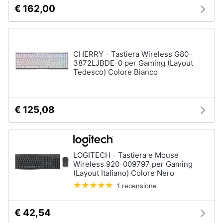
€ 162,00
Assistenza
Vedi
clienti
tutti
Esci
CHERRY - Tastiera Wireless G80-
Nintendo
3872LJBDE-0 per Gaming (Layout
Tedesco) Colore Bianco
Nintendo
switch
Console
Nintendo
€ 125,08
Switch
Nintendo
Switch
2
LOGITECH - Tastiera e Mouse
Giochi
Wireless 920-009797 per Gaming
nintendo
(Layout Italiano) Colore Nero
switch
1 recensione
Vedi
tutti
€ 42,54