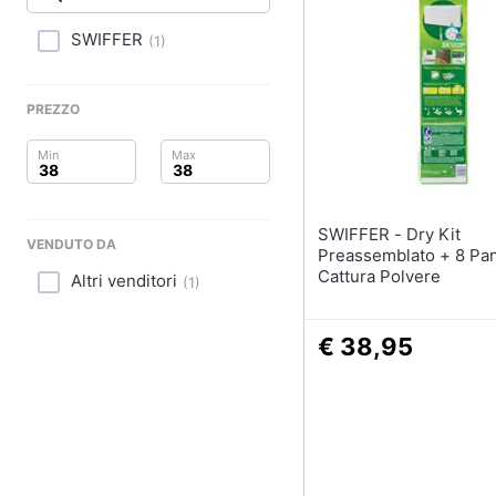
Clima
Portabiancheria
Porta asciugamani
SWIFFER
(
1
)
Arredo
Asciugamani
Asciugamani elettrici
Brico e Giardinaggio
PREZZO
Vedi tutti
Salute e igiene
Beauty
SWIFFER - Dry Kit
VENDUTO DA
Giocattoli
Preassemblato + 8 Pa
Cattura Polvere
Altri venditori
(
1
)
Prima infanzia
€ 38,95
Fotografia
Casalinghi
Abbigliamento