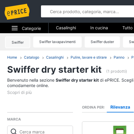
Casalinghi
In cucina
Tutto 
Categorie
Elettrodomestici
Swiffer lavapavimenti
Swiffer duster
Sw
Swiffer
Casalinghi
Informatica
Home
Catalogo
Casalinghi
Pulire, lavare e stirare
Panno
P
In cucina
Swiffer dry starter kit
Telefonia
Friggitrice ad aria
(1 prodotti)
Bilancia da cucina
Benvenuto nella sezione
Tv e Home Cinema
Swiffer dry starter kit
di ePRICE. Scegli 
Pentola a pressione
comodamente online.
Smart home
Montalatte elettrico
Vedi tutti
Videogiochi
Rilevanza
ORDINA PER
MARCA
Audio e musica
In bagno