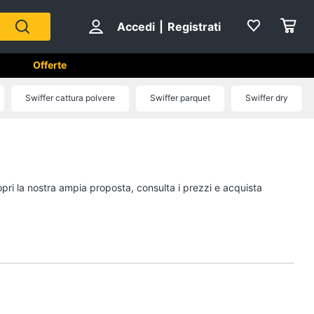
Accedi
|
Registrati
Offerte
Swiffer cattura polvere
Swiffer parquet
Swiffer dry
e
A tavola
Posate
Coltelli
opri la nostra ampia proposta, consulta i prezzi e acquista
Piatti
Bicchieri
Vedi tutti