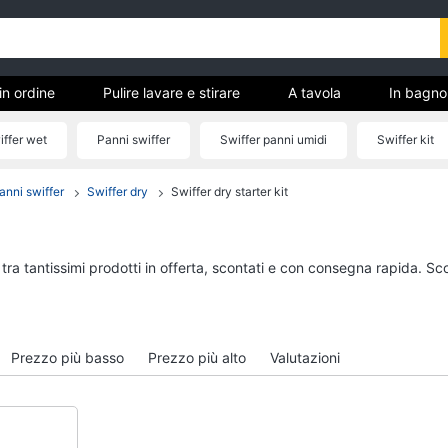
in ordine
Pulire lavare e stirare
A tavola
In bagno
iffer wet
Panni swiffer
Swiffer panni umidi
Swiffer kit
anni swiffer
Swiffer dry
Swiffer dry starter kit
Tutto in ordine
Pulire lavare e stirar
Cestino
Scopa
Portabiancheria
Vaporella
tra tantissimi prodotti in offerta, scontati e con consegna rapida. Sc
Scolapiatti
Ferri da stiro
Pattumiera differenziata
Stendibiancheria
Vedi tutti
Vedi tutti
Prezzo più basso
Prezzo più alto
Valutazioni