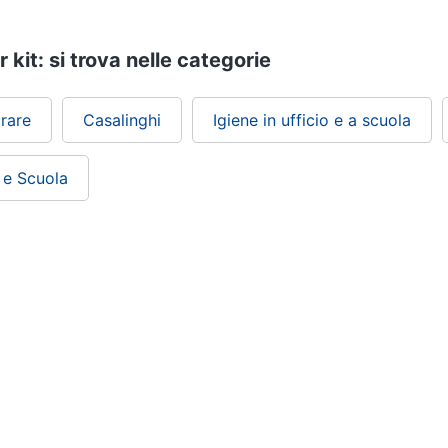
 kit: si trova nelle categorie
irare
Casalinghi
Igiene in ufficio e a scuola
a e Scuola
ePRICE ti serve
Black friday
Sezione Aiuto
Promozioni
Consegne e limitazioni