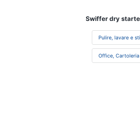
Swiffer dry starter
Pulire, lavare e st
Office, Cartoleri
Chi siamo
ePRICE per le aziende