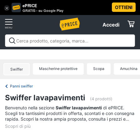
ePRICE
OTTIENI
Vai
×
Accedi
GRATIS - su Google Play
al
Registrati
menu
Accedi
Casalinghi
Offerte
In
Casalinghi
In cucina
Tutto in ordine
Pulire lavare e
cucina
Elettrodomestici
stirare
A tavola
In bagno
Offerte
Friggitrice
Mascherine protettive
Scopa
Amuchina
ad
Swiffer
Informatica
aria
Bilancia
Panni swiffer
da
Telefonia
cucina
Swiffer lavapavimenti
(4 prodotti)
Pentola
Tv
Benvenuto nella sezione
Swiffer lavapavimenti
di ePRICE.
a
Scegli tra tantissimi prodotti in offerta, scontati e con consegna
pressione
e
rapida. Scopri la nostra ampia proposta, consulta i prezzi e
Home
Montalatte
acquista comodamente online.
Cinema
elettrico