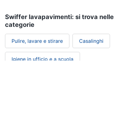
Swiffer lavapavimenti: si trova nelle
categorie
Pulire, lavare e stirare
Casalinghi
Igiene in ufficio e a scuola
Igiene della casa
Salute e igiene
Office, Cartoleria e Scuola
ePRICE ti serve