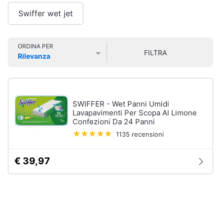
Vedi
Smart
tutti
Swiffer wet jet
home
Videogiochi
ORDINA PER
Tutto
FILTRA
Rilevanza
in
Prezzo più basso
Prezzo più alto
Valutazioni
ordine
Audio
e
Cestino
musica
Portabiancheria
SWIFFER - Wet Panni Umidi
Scolapiatti
Lavapavimenti Per Scopa Al Limone
Clima
Confezioni Da 24 Panni
Pattumiera
differenziata
1135 recensioni
Arredo
Vedi
€ 39,97
tutti
Brico
e
Giardinaggio
Pulire
lavare
Salute
e