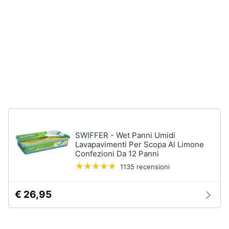
stirare
e
igiene
Scopa
Vaporella
Beauty
Ferri
da
stiro
Giocattoli
Stendibiancheria
Prima
Vedi
tutti
infanzia
SWIFFER - Wet Panni Umidi
Fotografia
Lavapavimenti Per Scopa Al Limone
Confezioni Da 12 Panni
A
tavola
1135 recensioni
Casalinghi
Posate
€ 26,95
Coltelli
Abbigliamento
Piatti
Sport
Bicchieri