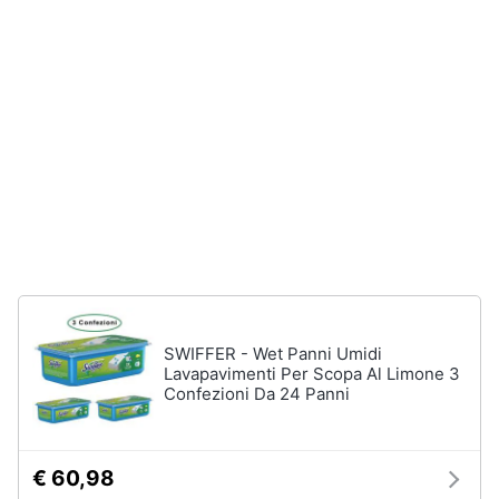
Vedi
Animali
tutti
Motori
In
bagno
Libri,
cd
Portabiancheria
e
Porta
dvd
asciugamani
Asciugamani
Festività
Asciugamani
e
elettrici
ricorrenze
SWIFFER - Wet Panni Umidi
Vedi
Lavapavimenti Per Scopa Al Limone 3
tutti
Confezioni Da 24 Panni
Promozioni
Servizi
€ 60,98