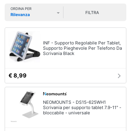
Smart
ORDINA PER
home
FILTRA
Rilevanza
Pc
Portatili
Prezzo più basso
Prezzo più alto
Valutazioni
e
Videogiochi
Notebook
Computer
Audio
INF - Supporto Regolabile Per Tablet,
portatile
e
Supporto Pieghevole Per Telefono Da
MacBook
Scrivania Black
musica
Pc
Portatile
Clima
Gaming
€ 8,99
Pc
2
Arredo
in
1
Brico
NEOMOUNTS - DS15-625WH1
Vedi
e
Scrivania per supporto tablet 7.9-11" -
tutti
bloccabile - universale
Giardinaggio
Salute