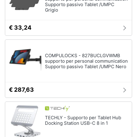
Supporto passivo Tablet /UMPC
Wireless
Grigio
Switch
Ripetitore
€ 33,24
wifi
Router
Server
COMPULOCKS - 827BUCLGVWMB
Vedi
supporto per personal communication
tutti
Supporto passivo Tablet /UMPC Nero
Videosorveglianza
€ 287,63
e
Automazione
casa
Telecamera
TECHLY - Supporto per Tablet Hub
wifi
Docking Station USB-C 8 in 1
Telecamere
videosorveglianza