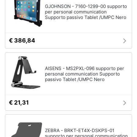
Assistenza
GJOHNSON - 7160-1299-00 supporto
clienti
per personal communication
Supporto passivo Tablet /UMPC Nero
Hard
Disk
Esci
e
Storage
€ 386,84
Nas
Hard
disk
AISENS - MS2PXL-096 supporto per
SSD
personal communication Supporto
Hard
passivo Tablet /UMPC Nero
disk
esterno
Vedi
€ 21,31
tutti
ZEBRA - BRKT-ET4X-DSKPS-01
Networking
supporto per personal communication
e