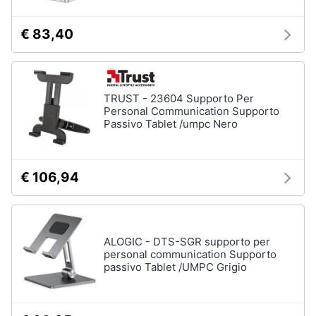
Termostato
wifi
€ 83,40
Videocitofono
Vedi
tutti
TRUST - 23604 Supporto Per
Personal Communication Supporto
Passivo Tablet /umpc Nero
Accessori
informatica
Webcam
€ 106,94
Software
Tastiera
Sistema
ALOGIC - DTS-SGR supporto per
operativo
personal communication Supporto
windows
passivo Tablet /UMPC Grigio
10
Vedi
tutti