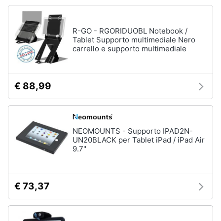
Processore
Intel
Animali
Ram
R-GO - RGORIDUOBL Notebook /
Tablet Supporto multimediale Nero
Vedi
Motori
carrello e supporto multimediale
tutti
Libri,
cd
€ 88,99
e
Stampanti
dvd
e
Scanner
Stampanti
NEOMOUNTS - Supporto IPAD2N-
Festività
UN20BLACK per Tablet iPad / iPad Air
e
Stampanti
9.7"
3D
ricorrenze
Scanner
Promozioni
Stampanti
€ 73,37
laser
Servizi
Vedi
tutti