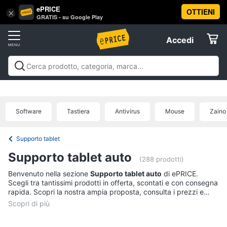
ePRICE
OTTIENI
Vai
×
Accedi
GRATIS - su Google Play
al
Registrati
menu
Accedi
Informatica
Offerte
Pc
Informatica
Pc Desktop e Monitor
Pc Portatili e
Desktop
Elettrodomestici
Notebook
Tablet e Ebook
Componenti Pc
Stampanti e
e
Scanner
Hard Disk e Storage
Networking e
Monitor
Software
Tastiera
Antivirus
Mouse
Zaino
Wireless
Videosorveglianza e Automazione
Informatica
Computer
casa
Accessori informatica
Offerte
fisso
Supporto tablet
Monitor
Telefonia
Supporto tablet auto
PC
(288 prodotti)
Tower
Benvenuto nella sezione
Supporto tablet auto
di ePRICE.
Tv
iMac
Scegli tra tantissimi prodotti in offerta, scontati e con consegna
e
rapida. Scopri la nostra ampia proposta, consulta i prezzi e
Home
acquista comodamente online.
Vedi
Cinema
tutti