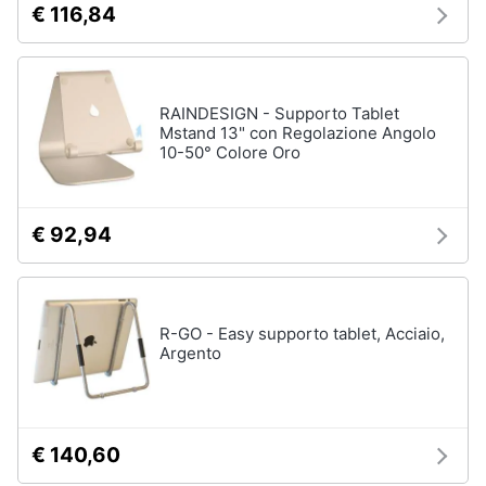
€ 116,84
Tablet
e
e
igiene
Ebook
Tablet
Beauty
RAINDESIGN - Supporto Tablet
iPad
Mstand 13" con Regolazione Angolo
eBook
10-50° Colore Oro
Giocattoli
reader
Tavoletta
grafica
Prima
€ 92,94
infanzia
Vedi
tutti
Fotografia
R-GO - Easy supporto tablet, Acciaio,
Argento
Casalinghi
Componenti
Pc
Abbigliamento
Software
Sistema
€ 140,60
operativo
Sport