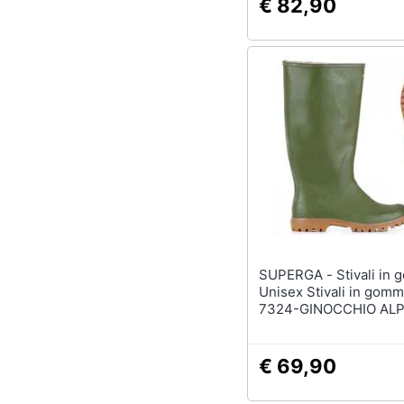
€ 82,90
SUPERGA - Stivali in gomma
Unisex Stivali in gomm
7324-GINOCCHIO ALP
Stivali in gomma Count
44 Col. Olive
€ 69,90