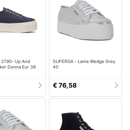
Anelli
Orecchini
Cavigliera
Collane
Vedi tutti
nd
SUPERGA - Lame Wedge Grey
er Donna Eur 38
40
€ 76,58