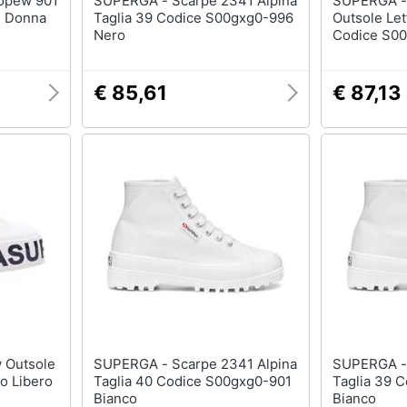
SUPERGA - Scarpe 2341 Alpina
SUPERGA - Scarpe 2790 Co
- Donna
Taglia 39 Codice S00gxg0-996
Outsole Let
Nero
Codice S00
€ 85,61
€ 87,13
SUPERGA - Scarpe 2341 Alpina
SUPERGA - Scarpe 2341 Alpi
o Libero
Taglia 40 Codice S00gxg0-901
Taglia 39 
Bianco
Bianco