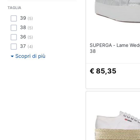
Sport
TAGLIA
Animali
39
(
5
)
38
(
5
)
Motori
36
(
5
)
Libri, cd e dvd
SUPERGA - Lame Wedge Grey
37
(
4
)
38
Scopri di più
Festività e ricorrenze
€ 85,35
Promozioni