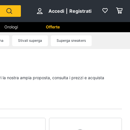
Accedi
|
Registrati
Orologi
Offerte
na
Stivali superga
Superga sneakers
Scarpe
Sneakers
Scarpe nike
ri la nostra ampia proposta, consulta i prezzi e acquista
Anfibi
Ciabatte
Vedi tutti
Gioielli