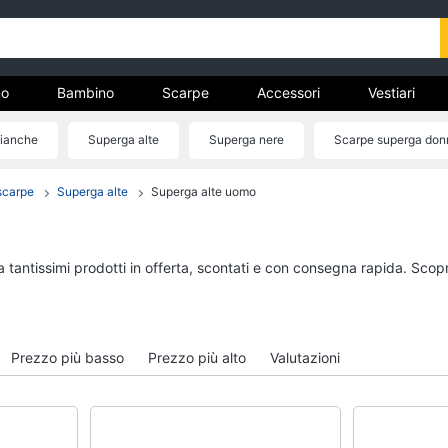
o
Bambino
Scarpe
Accessori
Vestiari
ianche
Superga alte
Superga nere
Scarpe superga don
nto
scarpe
Superga alte
Superga alte uomo
Uomo
Bambino
Felpa uomo
Scarpe bambino
Cravatta
Sandali bambina
a tantissimi prodotti in offerta, scontati e con consegna rapida. Scop
Piumino uomo
Vestiti neonati
Giacca uomo
Copertina neonato
Vedi tutti
Vedi tutti
Prezzo più basso
Prezzo più alto
Valutazioni
Vestiari
Orologi