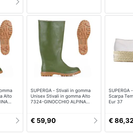
SUPERGA - Stivali in gomma
SUPERGA - 2790 Cotropew 9
a Alto
Unisex Stivali in gomma Alto
Scarpa Tem
INA
7324-GINOCCHIO ALPINA
Eur 37
ry Size
Stivali in gomma Country Size
45 Col. Olive
€ 59,90
€ 86,3