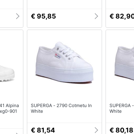
€ 95,85
€ 82,9
SUPERGA - 2790 Cotmetu In
SUPERGA - 2790 Cotmetu 
gxg0-901
White
White
€ 81,54
€ 80,18