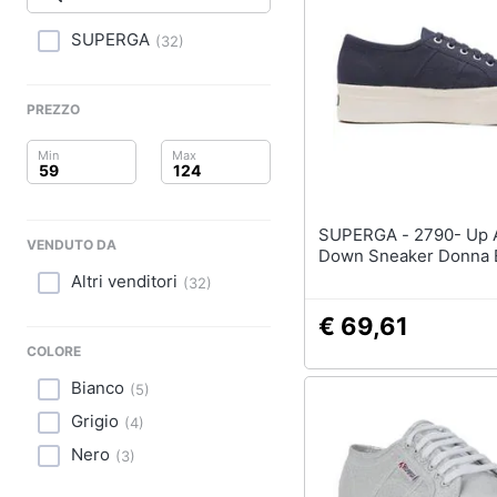
Clima
Sigaretta elettronica
Borse
SUPERGA
(
32
)
Arredo
Occhiali da vista
Occhiali da sole
Brico e Giardinaggio
PREZZO
Vedi tutti
Salute e igiene
Beauty
SUPERGA - 2790- Up And
VENDUTO DA
Giocattoli
Down Sneaker Donna 
Altri venditori
(
32
)
Prima infanzia
€ 69,61
Fotografia
COLORE
Bianco
(
5
)
Casalinghi
Grigio
(
4
)
Abbigliamento
Nero
(
3
)