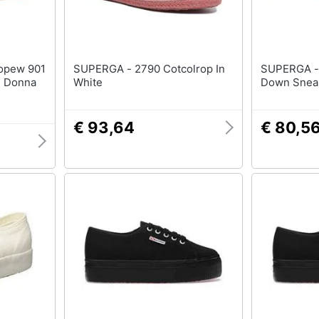
SUPERGA - 2790 Cotcolrop In
SUPERGA - 2790- Up A
- Donna
White
Down Sneak
€ 93,64
€ 80,5