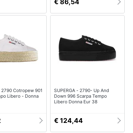
€ 86,54
01
SUPERGA - 2790- Up And
po Libero - Donna
Down 996 Scarpa Tempo
Libero Donna Eur 38
2
€ 124,44