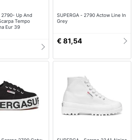
nd
SUPERGA - 2790 Actow Line In
Scarpa Tempo
Grey
na Eur 39
€ 81,54
8