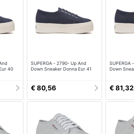
T-shirt
Apple Watch
Felpa
Smartwatch
Tuta
Orologi uomo
Pantaloni
Orologi donna
Vedi tutti
Vedi tutti
SUPERGA - 2790- Up And
SUPERGA - 2790- Up A
Eur 40
Down Sneaker Donna Eur 41
Down Sneak
€ 80,56
€ 81,32