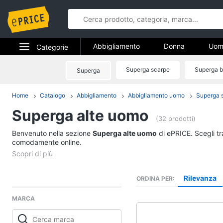
Abbigliamento
Donna
Uom
Categorie
Gioielli
Elettrodomestici
Superga scarpe
Superga b
Superga
Abbigliame
Informatica
Home
Catalogo
Abbigliamento
Abbigliamento uomo
Superga 
Donna
Superga alte uomo
Telefonia
Intimo donna
(32 prodotti)
Top
Benvenuto nella sezione
Tv e Home Cinema
Superga alte uomo
di ePRICE. Scegli tr
Cappotto donna
comodamente online.
Smart home
Felpa donna
Vedi tutti
Videogiochi
Rilevanza
ORDINA PER
MARCA
Audio e musica
Accessori