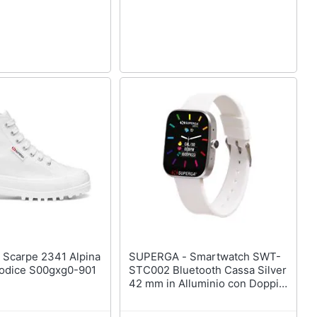
na
SUPERGA - Smartwatch SWT-
Codice S00gxg0-901
STC002 Bluetooth Cassa Silver
42 mm in Alluminio con Doppio
Cinturino Nero e Bianco