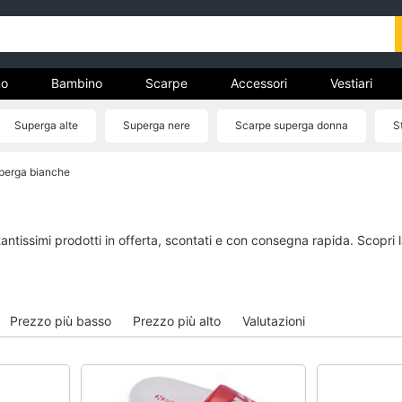
o
Bambino
Scarpe
Accessori
Vestiari
Superga alte
Superga nere
Scarpe superga donna
S
nto
perga bianche
Uomo
Bambino
Felpa uomo
Scarpe bambino
Cravatta
Sandali bambina
tantissimi prodotti in offerta, scontati e con consegna rapida. Scopri
Piumino uomo
Vestiti neonati
Giacca uomo
Copertina neonato
Vedi tutti
Vedi tutti
Prezzo più basso
Prezzo più alto
Valutazioni
Vestiari
Orologi