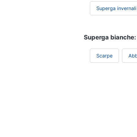
Superga invernali
Superga bianche: 
Scarpe
Abb
Chi siamo