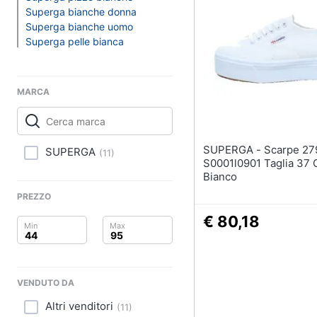
Clima
Sigaretta elettronica
Superga bianche donna
Borse
Superga bianche uomo
Arredo
Superga pelle bianca
Occhiali da vista
Occhiali da sole
Brico e Giardinaggio
Vedi tutti
MARCA
Salute e igiene
Beauty
SUPERGA - Scarpe 2790acotw
SUPERGA
(
11
)
Giocattoli
S0001l0901 Taglia 37 
Bianco
Prima infanzia
PREZZO
€ 80,18
Fotografia
Casalinghi
VENDUTO DA
Abbigliamento
Altri venditori
(
11
)