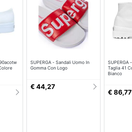
T-shirt
Apple Watch
Felpa
Smartwatch
Tuta
Orologi uomo
Pantaloni
Orologi donna
Vedi tutti
Vedi tutti
SUPERGA - Sandali Uomo In
SUPERGA - Scarpe 2341 Alpi
Colore
Gomma Con Logo
Taglia 41 
Bianco
€ 44,27
€ 86,77