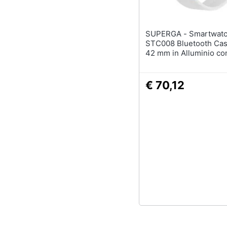
SUPERGA - Smartwatch SWT-
STC008 Bluetooth Cas
42 mm in Alluminio co
Cinturino Bianco e Blu
€ 70,12