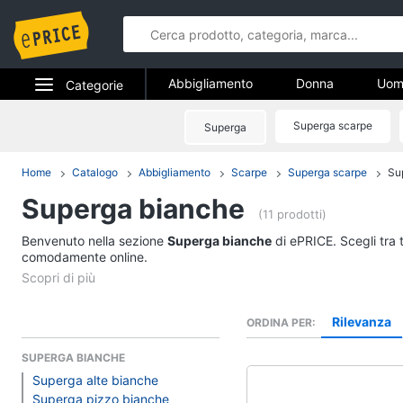
Abbigliamento
Donna
Uom
Categorie
Gioielli
Elettrodomestici
Superga scarpe
Superga
Abbigliame
Informatica
Home
Catalogo
Abbigliamento
Scarpe
Superga scarpe
Su
Donna
Superga bianche
Telefonia
Intimo donna
(11 prodotti)
Top
Benvenuto nella sezione
Tv e Home Cinema
Superga bianche
di ePRICE. Scegli tra 
Cappotto donna
comodamente online.
Smart home
Felpa donna
Vedi tutti
Videogiochi
Rilevanza
ORDINA PER
SUPERGA BIANCHE
Audio e musica
Accessori
Superga alte bianche
Superga pizzo bianche