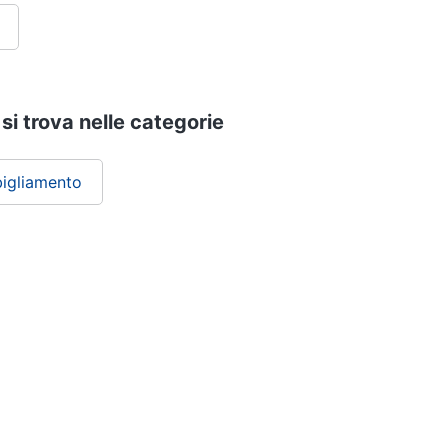
si trova nelle categorie
igliamento
ePRICE ti serve
Black friday
Sezione Aiuto