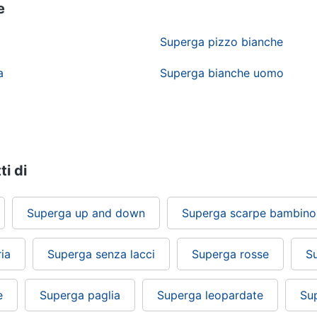
e
Superga pizzo bianche
a
Superga bianche uomo
ti di
Superga up and down
Superga scarpe bambino
ia
Superga senza lacci
Superga rosse
S
e
Superga paglia
Superga leopardate
Su