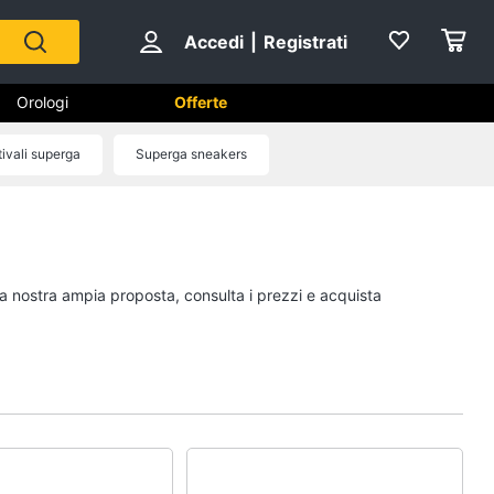
Accedi
|
Registrati
Orologi
Offerte
tivali superga
Superga sneakers
Scarpe
Sneakers
Scarpe nike
 la nostra ampia proposta, consulta i prezzi e acquista
Anfibi
Ciabatte
Vedi tutti
Gioielli