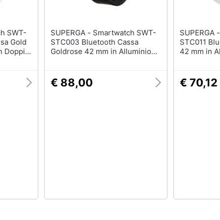
SUPERGA - Smartwatch SWT-
SUPERGA - Smartwatch SW
sa Gold
STC003 Bluetooth Cassa
STC011 Blu
n Doppio
Goldrose 42 mm in Alluminio
42 mm in A
con Doppio Cinturino Nero e
Cinturino B
Bianco
€ 88,00
€ 70,12