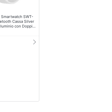
T-
etooth Cassa Silver
lluminio con Doppio
ianco e Nero