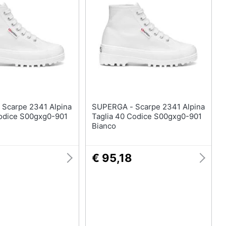
Anelli
Orecchini
Cavigliera
Collane
Vedi tutti
na
SUPERGA - Scarpe 2341 Alpina
Codice S00gxg0-901
Taglia 40 Codice S00gxg0-901
Bianco
€ 95,18