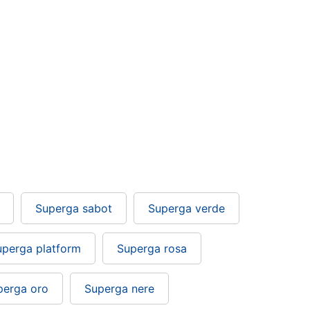
Superga sabot
Superga verde
uperga platform
Superga rosa
perga oro
Superga nere