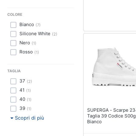
Sport
Animali
COLORE
Bianco
(
7
)
Motori
Silicone White
(
2
)
Libri, cd e dvd
Nero
(
1
)
Rosso
(
1
)
Festività e ricorrenze
Promozioni
TAGLIA
37
(
2
)
41
(
1
)
40
(
1
)
39
(
1
)
SUPERGA - Scarpe 2341 Alpina
Taglia 39 Codice S00
Scopri di più
Bianco