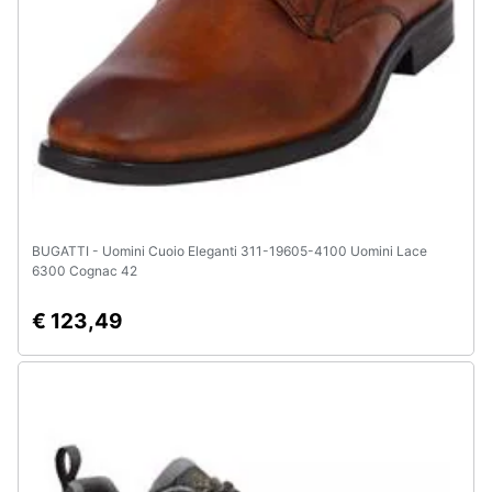
e
igiene
Beauty
Giocattoli
Prima
infanzia
BUGATTI - Uomini Cuoio Eleganti 311-19605-4100 Uomini Lace
6300 Cognac 42
Fotografia
€ 123,49
Casalinghi
Abbigliamento
Sport