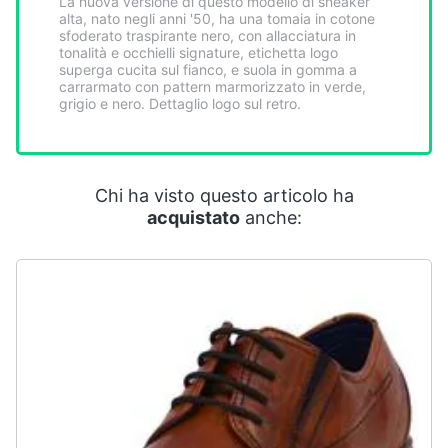
La nuova versione di questo modello di sneaker
Smart
alta, nato negli anni '50, ha una tomaia in cotone
home
sfoderato traspirante nero, con allacciatura in
tonalità e occhielli signature, etichetta logo
superga cucita sul fianco, e suola in gomma a
carrarmato con pattern marmorizzato in verde,
Videogiochi
grigio e nero. Dettaglio logo sul retro.
Audio
e
musica
Chi ha visto questo articolo ha
acquistato
anche:
Clima
Arredo
Brico
e
Giardinaggio
Salute