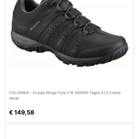
Animali
Motori
Libri,
cd
e
dvd
Festività
e
COLUMBIA - Scarpe Wings Flyte 2 W 392490 Taglia 41,3 Colore
ricorrenze
Verde
€ 149,58
Promozioni
Servizi