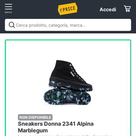
Vai
Accedi
Accedi
al
Registrati
menu
Offerte
Elettrodomestici
Informatica
Telefonia
Tv
e
Home
NON DISPONIBILE
Sneakers Donna 2341 Alpina
Cinema
Marblegum