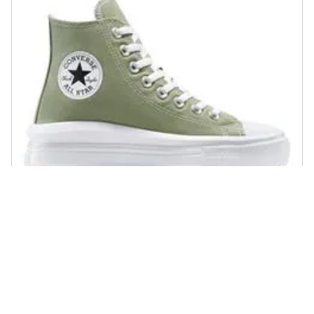
CONVERSE - Chuck Taylor All Star Move A12994c, Donne, Grigio, 38
€ 90,69