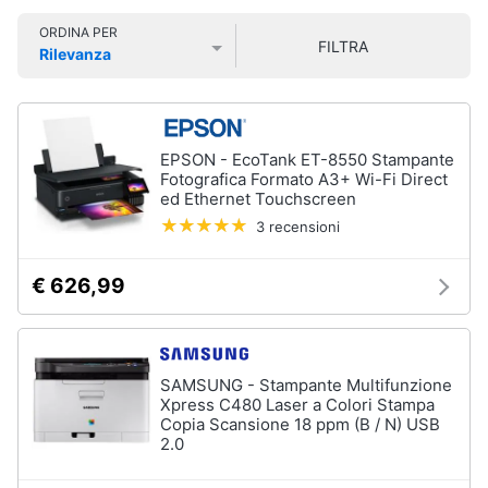
Smart
ORDINA PER
home
FILTRA
Rilevanza
Pc
Portatili
Prezzo più basso
Prezzo più alto
Valutazioni
e
Videogiochi
Notebook
Computer
Audio
EPSON - EcoTank ET-8550 Stampante
portatile
e
Fotografica Formato A3+ Wi-Fi Direct
MacBook
ed Ethernet Touchscreen
musica
Pc
3 recensioni
Portatile
Clima
Gaming
€ 626,99
Pc
2
Arredo
in
1
Brico
SAMSUNG - Stampante Multifunzione
Vedi
e
Xpress C480 Laser a Colori Stampa
tutti
Giardinaggio
Copia Scansione 18 ppm (B / N) USB
2.0
Salute