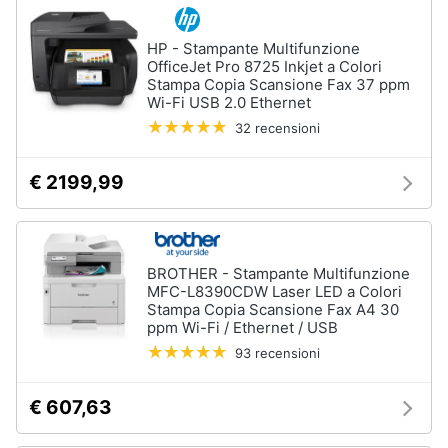
Wireless
Switch
HP - Stampante Multifunzione
OfficeJet Pro 8725 Inkjet a Colori
Ripetitore
Stampa Copia Scansione Fax 37 ppm
wifi
Wi-Fi USB 2.0 Ethernet
Router
32 recensioni
Server
€ 2199,99
Vedi
tutti
BROTHER - Stampante Multifunzione
Videosorveglianza
MFC-L8390CDW Laser LED a Colori
e
Stampa Copia Scansione Fax A4 30
Automazione
ppm Wi-Fi / Ethernet / USB
casa
93 recensioni
Telecamera
wifi
€ 607,63
Telecamere
videosorveglianza