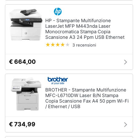
Processore
Intel
Animali
Ram
HP - Stampante Multifunzione
LaserJet MFP M443nda Laser
Vedi
Motori
Monocromatica Stampa Copia
tutti
Scansione A3 24 Ppm USB Ethernet
3 recensioni
Libri,
cd
e
Stampanti
€ 664,00
dvd
e
Scanner
Stampanti
Festività
e
Stampanti
BROTHER - Stampante Multifunzione
3D
ricorrenze
MFC-L6710DW Laser B/N Stampa
Copia Scansione Fax A4 50 ppm Wi-Fi
Scanner
/ Ethernet / USB
Promozioni
Stampanti
laser
€ 734,99
Servizi
Vedi
tutti