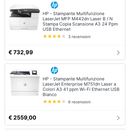
Assistenza
clienti
HP - Stampante Multifunzione
LaserJet MFP M442dn Laser B / N
Hard
Stampa Copia Scansione A3 24 Ppm
Disk
Esci
USB Ethernet
e
Storage
3 recensioni
Nas
€ 732,99
Hard
disk
SSD
Hard
HP - Stampante Multifunzione
disk
LaserJet Enterprise M751dn Laser a
esterno
Colori A3 41 ppm Wi-Fi Ethernet USB
Bianco
Vedi
tutti
6 recensioni
€ 2559,00
Networking
e