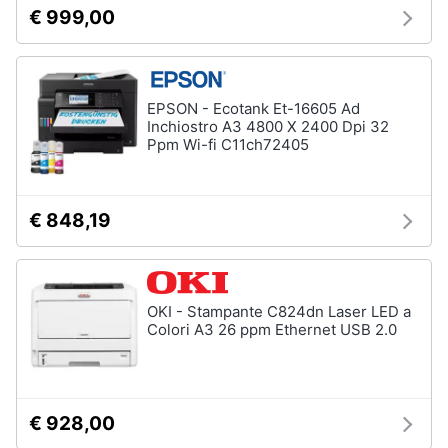
Tablet
€ 999,00
e
e
igiene
Ebook
Tablet
Beauty
iPad
EPSON - Ecotank Et-16605 Ad
Inchiostro A3 4800 X 2400 Dpi 32
eBook
Giocattoli
Ppm Wi-fi C11ch72405
reader
Tavoletta
grafica
Prima
€ 848,19
infanzia
Vedi
tutti
Fotografia
OKI - Stampante C824dn Laser LED a
Casalinghi
Colori A3 26 ppm Ethernet USB 2.0
Componenti
Pc
Abbigliamento
Software
Sistema
€ 928,00
operativo
Sport