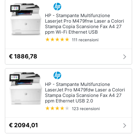
Termostato
wifi
HP - Stampante Multifunzione
Videocitofono
Laserjet Pro M479fnw Laser a Colori
Stampa Copia Scansione Fax A4 27
Vedi
ppm Wi-Fi Ethernet USB
tutti
111 recensioni
€ 1886,78
Accessori
informatica
Webcam
Software
HP - Stampante Multifunzione
LaserJet Pro M479fdw Laser a Colori
Tastiera
Stampa Copia Scansione Fax A4 27
ppm Ethernet USB 2.0
Sistema
operativo
123 recensioni
windows
10
€ 2094,01
Vedi
tutti