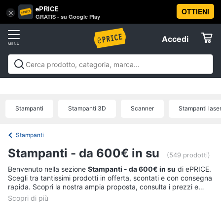
ePRICE
OTTIENI
Vai
×
Accedi
GRATIS - su Google Play
al
Registrati
menu
Accedi
Informatica
Offerte
Pc
Informatica
Pc Desktop e Monitor
Pc Portatili e
Desktop
Elettrodomestici
Notebook
Tablet e Ebook
Componenti Pc
Stampanti e
e
Scanner
Hard Disk e Storage
Networking e
Monitor
Stampanti
Stampanti 3D
Scanner
Stampanti lase
Wireless
Videosorveglianza e Automazione
Informatica
Computer
casa
Accessori informatica
Offerte
fisso
Stampanti
Monitor
Telefonia
Stampanti - da 600€ in su
PC
(549 prodotti)
Tower
Benvenuto nella sezione
Stampanti - da 600€ in su
di ePRICE.
Tv
iMac
Scegli tra tantissimi prodotti in offerta, scontati e con consegna
e
rapida. Scopri la nostra ampia proposta, consulta i prezzi e
Home
acquista comodamente online.
Vedi
Cinema
tutti