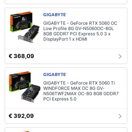
Wireless
Switch
Ripetitore
GIGABYTE - GeForce RTX 5060 OC
wifi
Low Profile 8G GV-N5060OC-8GL
8GB GDDR7 PCI Express 5.0 3 x
Router
DisplayPort 1 x HDMI
Server
Vedi
€ 368,09
tutti
GIGABYTE - GeForce RTX 5060 Ti
Videosorveglianza
WINDFORCE MAX OC 8G GV-
e
N506TWF2MAX OC-8G 8GB GDDR7
Automazione
PCI Express 5.0
casa
Telecamera
wifi
€ 392,09
Telecamere
videosorveglianza