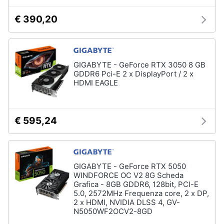
Processore
Intel
€ 390,20
Animali
Ram
Vedi
Motori
tutti
GIGABYTE - GeForce RTX 3050 8 GB
GDDR6 Pci-E 2 x DisplayPort / 2 x
Libri,
HDMI EAGLE
cd
e
Stampanti
dvd
e
Scanner
€ 595,24
Stampanti
Festività
e
Stampanti
3D
ricorrenze
GIGABYTE - GeForce RTX 5050
Scanner
WINDFORCE OC V2 8G Scheda
Promozioni
Stampanti
Grafica - 8GB GDDR6, 128bit, PCI-E
laser
5.0, 2572MHz Frequenza core, 2 x DP,
2 x HDMI, NVIDIA DLSS 4, GV-
Servizi
Vedi
N5050WF2OCV2-8GD
tutti