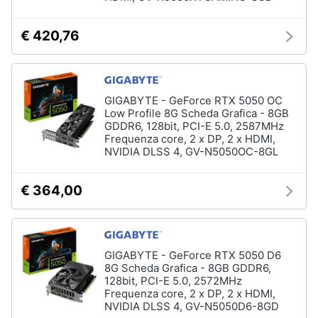
Tablet
e
e
igiene
Ebook
€ 420,76
Tablet
Beauty
iPad
eBook
GIGABYTE - GeForce RTX 5050 OC
Giocattoli
reader
Low Profile 8G Scheda Grafica - 8GB
GDDR6, 128bit, PCI-E 5.0, 2587MHz
Tavoletta
Frequenza core, 2 x DP, 2 x HDMI,
grafica
Prima
NVIDIA DLSS 4, GV-N5050OC-8GL
infanzia
Vedi
tutti
€ 364,00
Fotografia
Casalinghi
Componenti
Pc
GIGABYTE - GeForce RTX 5050 D6
8G Scheda Grafica - 8GB GDDR6,
Abbigliamento
Software
128bit, PCI-E 5.0, 2572MHz
Sistema
Frequenza core, 2 x DP, 2 x HDMI,
operativo
NVIDIA DLSS 4, GV-N5050D6-8GD
Sport