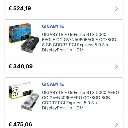
Assistenza
€ 524,19
clienti
Hard
Disk
Esci
e
GIGABYTE - GeForce RTX 5060
Storage
EAGLE OC GV-N5060EAGLE OC-8GD
Nas
8 GB GDDR7 PCI Express 5.0 3 x
DisplayPort 1 x HDMI
Hard
disk
SSD
€ 340,09
Hard
disk
esterno
GIGABYTE - GeForce RTX 5060 AERO
Vedi
OC GV-N5060AERO OC-8GD 8GB
tutti
GDDR7 PCI Express 5.0 3 x
DisplayPort 1 x HDMI
Networking
€ 475,06
e