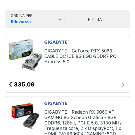
Smart
home
Pc
ORDINA PER
FILTRA
Portatili
Rilevanza
e
Videogiochi
Prezzo più basso
Prezzo più alto
Valutazioni
Notebook
Computer
Audio
portatile
e
GIGABYTE - GeForce RTX 5060
MacBook
musica
EAGLE OC ICE 8G 8GB GDDR7 PCI
Express 5.0
Pc
Portatile
Clima
Gaming
Pc
€ 335,09
2
Arredo
in
1
Brico
Vedi
e
GIGABYTE - Radeon RX 9060 XT
tutti
Giardinaggio
GAMING 8G Scheda Grafica - 8GB
GDDR6, 128bit, PCI-E 5.0, 3130 MHz
Frequenza core, 2 x DisplayPort, 1 x
Salute
HDMI, GV-R9060XTGAMING-8GD