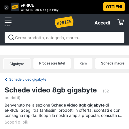
ePRICE
OTTIENI
Vai
×
Accedi
GRATIS - su Google Play
al
Registrati
menu
Accedi
Informatica
Offerte
Pc
Informatica
Pc Desktop e Monitor
Pc Portatili e
Desktop
Elettrodomestici
Notebook
Tablet e Ebook
Componenti Pc
Stampanti e
e
Scanner
Hard Disk e Storage
Networking e
Monitor
Processore Intel
Ram
Scheda madre
Gigabyte
Wireless
Videosorveglianza e Automazione
Informatica
Computer
casa
Accessori informatica
Offerte
fisso
Schede video gigabyte
Monitor
Telefonia
Schede video 8gb gigabyte
PC
(32
Tower
prodotti)
Tv
iMac
Benvenuto nella sezione
e
Schede video 8gb gigabyte
di
ePRICE. Scegli tra tantissimi prodotti in offerta, scontati e con
Home
Vedi
consegna rapida. Scopri la nostra ampia proposta, consulta i
Cinema
tutti
prezzi e acquista comodamente online.