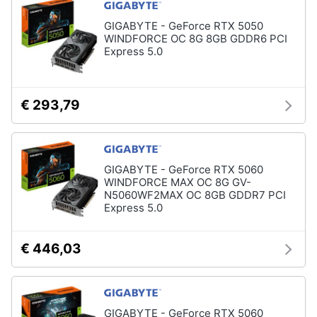
Termostato
wifi
GIGABYTE - GeForce RTX 5050
WINDFORCE OC 8G 8GB GDDR6 PCI
Videocitofono
Express 5.0
Vedi
tutti
€ 293,79
Accessori
informatica
GIGABYTE - GeForce RTX 5060
Webcam
WINDFORCE MAX OC 8G GV-
Software
N5060WF2MAX OC 8GB GDDR7 PCI
Express 5.0
Tastiera
Sistema
operativo
€ 446,03
windows
10
Vedi
tutti
GIGABYTE - GeForce RTX 5060