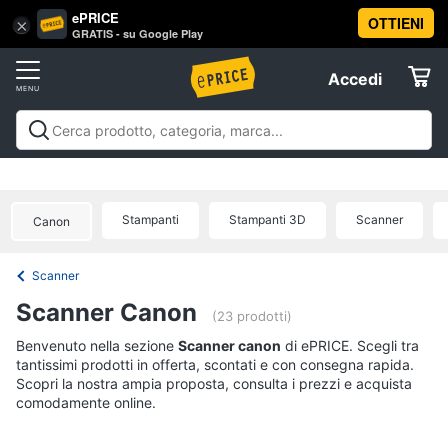
ePRICE
OTTIENI
Vai
×
Accedi
GRATIS - su Google Play
al
Registrati
menu
Accedi
Informatica
Offerte
Pc
Informatica
Pc Desktop e Monitor
Pc Portatili e
Desktop
Elettrodomestici
Notebook
Tablet e Ebook
Componenti Pc
Stampanti e
e
Scanner
Hard Disk e Storage
Networking e
Monitor
Stampanti
Stampanti 3D
Scanner
Canon
Wireless
Videosorveglianza e Automazione
Informatica
Computer
casa
Accessori informatica
Offerte
fisso
Scanner
Monitor
Telefonia
Scanner Canon
PC
(23 prodotti)
Tower
Tv
Benvenuto nella sezione
Scanner canon
di ePRICE. Scegli tra
iMac
tantissimi prodotti in offerta, scontati e con consegna rapida.
e
Scopri la nostra ampia proposta, consulta i prezzi e acquista
Home
Vedi
comodamente online.
Cinema
tutti