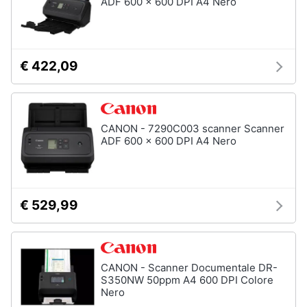
ADF 600 x 600 DPI A4 Nero
Wireless
Switch
Ripetitore
wifi
€ 422,09
Router
Server
CANON - 7290C003 scanner Scanner
Vedi
tutti
ADF 600 x 600 DPI A4 Nero
Videosorveglianza
€ 529,99
e
Automazione
casa
Telecamera
wifi
CANON - Scanner Documentale DR-
S350NW 50ppm A4 600 DPI Colore
Telecamere
Nero
videosorveglianza