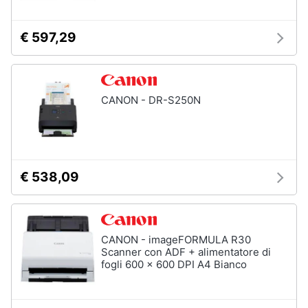
Termostato
wifi
€ 597,29
Videocitofono
Vedi
tutti
CANON - DR-S250N
Accessori
informatica
Webcam
€ 538,09
Software
Tastiera
Sistema
CANON - imageFORMULA R30
operativo
windows
Scanner con ADF + alimentatore di
10
fogli 600 x 600 DPI A4 Bianco
Vedi
tutti