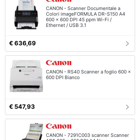
Assistenza
CANON - Scanner Documentale a
clienti
Colori imageFORMULA DR-S150 A4
600 x 600 DPI 45 ppm Wi-Fi /
Hard
Ethernet / USB 3.1
Disk
Esci
e
Storage
€ 636,69
Nas
Hard
disk
SSD
CANON - RS40 Scanner a foglio 600 x
600 DPI Bianco
Hard
disk
esterno
Vedi
€ 547,93
tutti
Networking
CANON - 7291C003 scanner Scanner
e