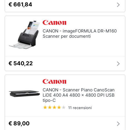
Tablet
€ 661,84
e
e
igiene
Ebook
Tablet
Beauty
iPad
CANON - imageFORMULA DR-M160
Scanner per documenti
eBook
Giocattoli
reader
Tavoletta
grafica
Prima
€ 540,22
infanzia
Vedi
tutti
Fotografia
CANON - Scanner Piano CanoScan
Casalinghi
LiDE 400 A4 4800 x 4800 DPI USB
Componenti
tipo-C
Pc
11 recensioni
Abbigliamento
Software
Sistema
€ 89,00
operativo
Sport