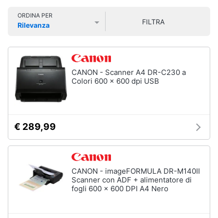
Smart
ORDINA PER
home
FILTRA
Pc
Rilevanza
Portatili
Prezzo più basso
Prezzo più alto
Valutazioni
e
Videogiochi
Notebook
Computer
Audio
CANON - Scanner A4 DR-C230 a
portatile
e
Colori 600 x 600 dpi USB
MacBook
musica
Pc
Portatile
Clima
Gaming
€ 289,99
Pc
2
Arredo
in
1
Brico
CANON - imageFORMULA DR-M140II
Vedi
e
Scanner con ADF + alimentatore di
tutti
fogli 600 x 600 DPI A4 Nero
Giardinaggio
Salute