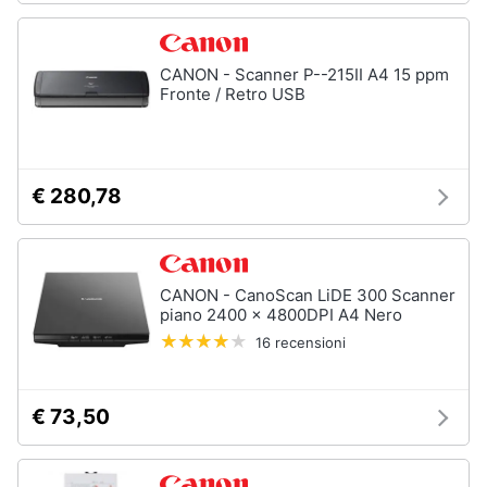
Processore
Intel
Animali
Ram
CANON - Scanner P--215II A4 15 ppm
Fronte / Retro USB
Vedi
Motori
tutti
Libri,
cd
€ 280,78
e
Stampanti
dvd
e
Scanner
Stampanti
Festività
CANON - CanoScan LiDE 300 Scanner
e
Stampanti
piano 2400 x 4800DPI A4 Nero
3D
ricorrenze
16 recensioni
Scanner
Promozioni
Stampanti
laser
€ 73,50
Servizi
Vedi
tutti