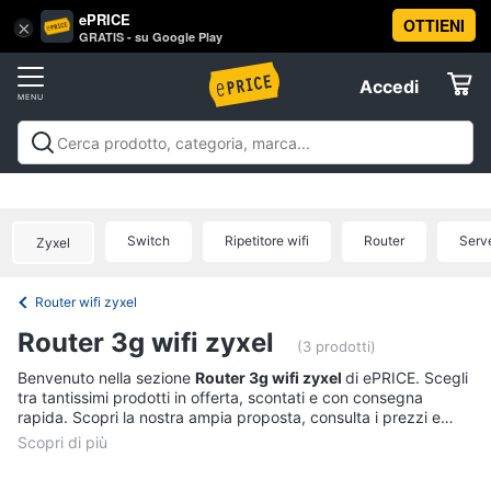
ePRICE
OTTIENI
Vai
×
Accedi
GRATIS - su Google Play
al
Registrati
menu
Accedi
Informatica
Offerte
Pc
Informatica
Pc Desktop e Monitor
Pc Portatili e
Desktop
Elettrodomestici
Notebook
Tablet e Ebook
Componenti Pc
Stampanti e
e
Scanner
Hard Disk e Storage
Networking e
Monitor
Switch
Ripetitore wifi
Router
Serv
Zyxel
Wireless
Videosorveglianza e Automazione
Informatica
Computer
casa
Accessori informatica
Offerte
fisso
Router wifi zyxel
Monitor
Telefonia
Router 3g wifi zyxel
PC
(3 prodotti)
Tower
Tv
Benvenuto nella sezione
Router 3g wifi zyxel
di ePRICE. Scegli
iMac
tra tantissimi prodotti in offerta, scontati e con consegna
e
rapida. Scopri la nostra ampia proposta, consulta i prezzi e
Home
Vedi
acquista comodamente online.
Cinema
tutti