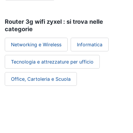
Wireless
Switch
Router 3g wifi zyxel : si trova nelle
Ripetitore
wifi
categorie
Router
Server
Networking e Wireless
Informatica
Vedi
tutti
Tecnologia e attrezzature per ufficio
Office, Cartoleria e Scuola
Videosorveglianza
e
Automazione
casa
Telecamera
wifi
Telecamere
videosorveglianza