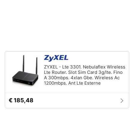
Tablet
e
e
igiene
Ebook
Tablet
Beauty
iPad
eBook
Giocattoli
reader
Tavoletta
grafica
Prima
infanzia
ZYXEL - Lte 3301. Nebulaflex Wireless
Vedi
Lte Router. Slot Sim Card 3g/lte. Fino
tutti
A 300mbps. 4xlan Gbe. Wireless Ac
Fotografia
1200mbps. Ant Lte Esterne
Casalinghi
€ 185,48
Componenti
Pc
Abbigliamento
Software
Sistema
operativo
Sport