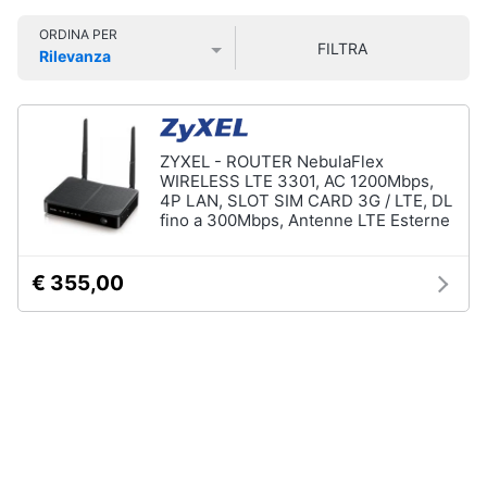
Smart
ORDINA PER
home
FILTRA
Pc
Rilevanza
Portatili
Prezzo più basso
Prezzo più alto
Valutazioni
e
Videogiochi
Notebook
Computer
Audio
ZYXEL - ROUTER NebulaFlex
portatile
e
WIRELESS LTE 3301, AC 1200Mbps,
MacBook
musica
4P LAN, SLOT SIM CARD 3G / LTE, DL
fino a 300Mbps, Antenne LTE Esterne
Pc
Portatile
Clima
Gaming
€ 355,00
Pc
2
Arredo
in
1
Brico
Vedi
e
tutti
Giardinaggio
Salute