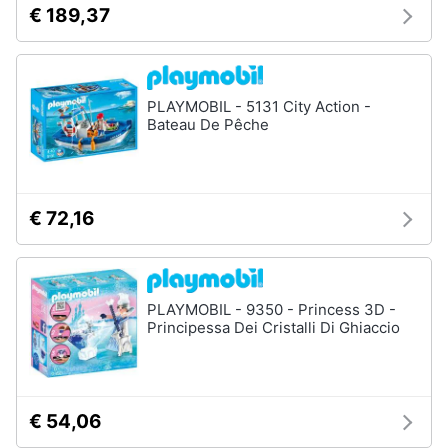
e
€ 189,37
e
radiocomandati
igiene
Drone
Macchinine
Beauty
PLAYMOBIL - 5131 City Action -
Robot
Bateau De Pêche
giocattolo
Giocattoli
Modellini
Prima
Vedi
€ 72,16
tutti
infanzia
Fotografia
Mattoncini
PLAYMOBIL - 9350 - Princess 3D -
e
Casalinghi
Principessa Dei Cristalli Di Ghiaccio
costruzioni
Lego
Abbigliamento
Geomag
€ 54,06
Mattoncini
Sport