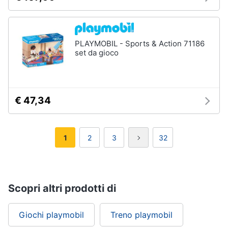
PLAYMOBIL - Sports & Action 71186
set da gioco
€ 47,34
1
2
3
32
Scopri altri prodotti di
Giochi playmobil
Treno playmobil