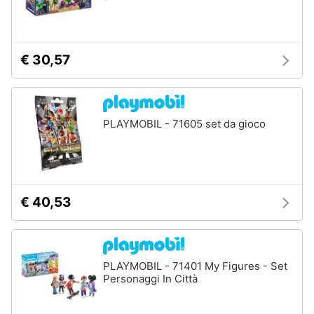
€ 30,57
PLAYMOBIL - 71605 set da gioco
€ 40,53
PLAYMOBIL - 71401 My Figures - Set
Personaggi In Città