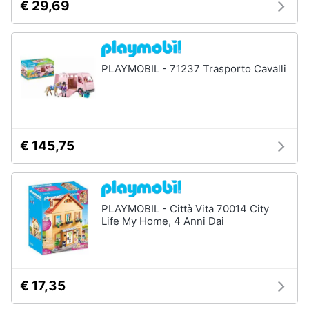
€ 29,69
Vedi
tutti
PLAYMOBIL - 71237 Trasporto Cavalli
Mobilità
e
sport
Monopattino
elettrico
€ 145,75
Bici
elettrica
Skateboard
PLAYMOBIL - Città Vita 70014 City
Bicicletta
Life My Home, 4 Anni Dai
Vedi
tutti
€ 17,35