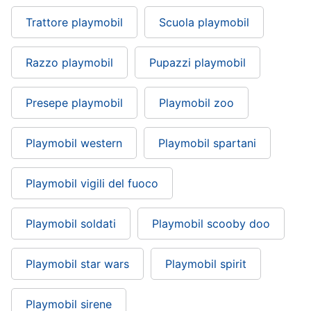
Trattore playmobil
Scuola playmobil
Razzo playmobil
Pupazzi playmobil
Presepe playmobil
Playmobil zoo
Playmobil western
Playmobil spartani
Playmobil vigili del fuoco
Playmobil soldati
Playmobil scooby doo
Playmobil star wars
Playmobil spirit
Playmobil sirene