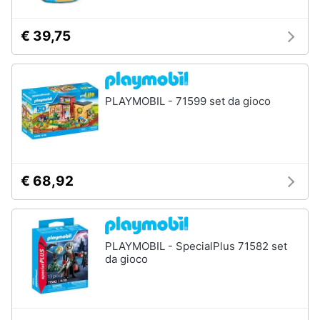
Carillon
Peluche
€ 39,75
Palestrina
Vedi
tutti
PLAYMOBIL - 71599 set da gioco
Giochi
di
imitazione
€ 68,92
e
armi
giocattolo
Nerf
PLAYMOBIL - SpecialPlus 71582 set
Arco
da gioco
Freccette
Nerf
fortnite