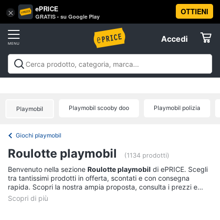
ePRICE
OTTIENI
Vai
×
Accedi
GRATIS - su Google Play
al
Registrati
menu
Accedi
Giocattoli
Offerte
Barbie,
Giocattoli
Barbie, bambole e peluche
Personaggi,
bambole
Elettrodomestici
supereroi e action figures
Veicoli, cavalcabili e
e
radiocomandati
Mattoncini e costruzioni
Giochi da
peluche
Playmobil scooby doo
Playmobil polizia
Playmobil
giardino e da spiaggia
Giochi di società e da
Informatica
Barbie
tavolo
Giochi educativi e creativi
Giochi prima
infanzia
Giochi di imitazione e armi giocattolo
Mobilità
Principesse
Giochi playmobil
Disney
e sport
Offerte
Telefonia
Roulotte playmobil
Bambola
(1134 prodotti)
Bambole
Tv
Benvenuto nella sezione
Roulotte playmobil
di ePRICE. Scegli
Reborn
tra tantissimi prodotti in offerta, scontati e con consegna
e
rapida. Scopri la nostra ampia proposta, consulta i prezzi e
Home
Vedi
acquista comodamente online.
Cinema
tutti