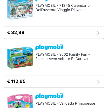
Assistenza
Vedi
PLAYMOBIL - 71345 Calendario
clienti
tutti
Dell'avvento Viaggio Di Natale
Esci
Giochi
€ 32,88
di
società
e
da
tavolo
PLAYMOBIL - 9502 Family Fun -
Giochi
Famille Avec Voiture Et Caravane
per
Natale
Scacchi
Bowling
€ 112,65
Carte
pokemon
Vedi
PLAYMOBIL - Valigetta Principesse
tutti