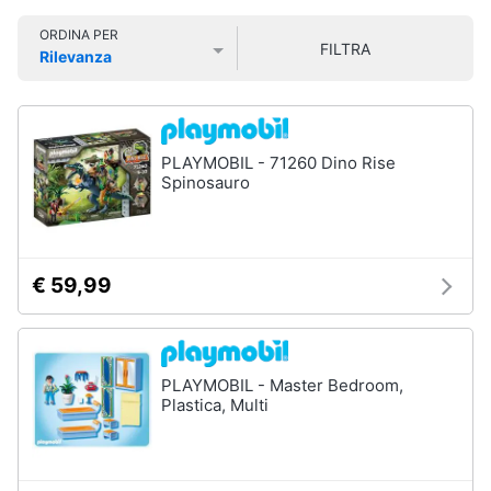
Smart
ORDINA PER
home
FILTRA
Personaggi,
Rilevanza
supereroi
Prezzo più basso
Prezzo più alto
Valutazioni
e
Videogiochi
action
figures
Audio
PLAYMOBIL - 71260 Dino Rise
Thanos
e
Spinosauro
Peppa
musica
Pig
Harry
Clima
Potter
€ 59,99
Spider-
Man
Arredo
Vedi
tutti
Brico
PLAYMOBIL - Master Bedroom,
e
Plastica, Multi
Giardinaggio
Veicoli,
Salute
cavalcabili