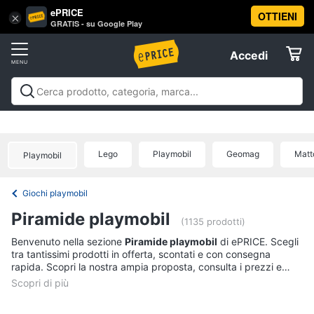
ePRICE
OTTIENI
Vai
×
Accedi
GRATIS - su Google Play
al
Registrati
menu
Accedi
Giocattoli
Offerte
Barbie,
Giocattoli
Barbie, bambole e peluche
Personaggi,
bambole
Elettrodomestici
supereroi e action figures
Veicoli, cavalcabili e
e
radiocomandati
Mattoncini e costruzioni
Giochi da
peluche
Lego
Playmobil
Geomag
Matt
Playmobil
giardino e da spiaggia
Giochi di società e da
Informatica
Barbie
tavolo
Giochi educativi e creativi
Giochi prima
infanzia
Giochi di imitazione e armi giocattolo
Mobilità
Principesse
Giochi playmobil
Disney
e sport
Offerte
Telefonia
Piramide playmobil
Bambola
(1135 prodotti)
Bambole
Tv
Benvenuto nella sezione
Piramide playmobil
di ePRICE. Scegli
Reborn
tra tantissimi prodotti in offerta, scontati e con consegna
e
rapida. Scopri la nostra ampia proposta, consulta i prezzi e
Home
Vedi
acquista comodamente online.
Cinema
tutti