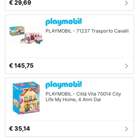
€ 29,69
Vedi
tutti
PLAYMOBIL - 71237 Trasporto Cavalli
Mobilità
e
sport
Monopattino
elettrico
€ 145,75
Bici
elettrica
Skateboard
PLAYMOBIL - Città Vita 70014 City
Bicicletta
Life My Home, 4 Anni Dai
Vedi
tutti
€ 35,14