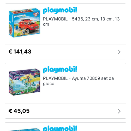
Chiodini
gioco
Animali
Vedi
PLAYMOBIL - 5436, 23 cm, 13 cm, 13
tutti
cm
Motori
Libri,
Giochi
cd
€ 141,43
da
e
giardino
dvd
e
da
spiaggia
Festività
PLAYMOBIL - Ayuma 70809 set da
Kayak
gioco
e
Palloncini
ricorrenze
Pallone
da
Promozioni
calcio
€ 45,05
Palla
Servizi
da
basket