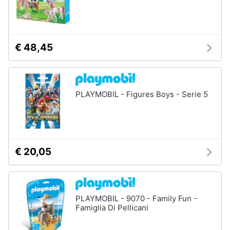
Giochi
educativi
€ 48,45
e
creativi
Puzzle
Mappamondo
PLAYMOBIL - Figures Boys - Serie 5
Geomag
Mattoncini
Vedi
tutti
€ 20,05
Giochi
PLAYMOBIL - 9070 - Family Fun -
prima
Famiglia Di Pellicani
infanzia
Bambola