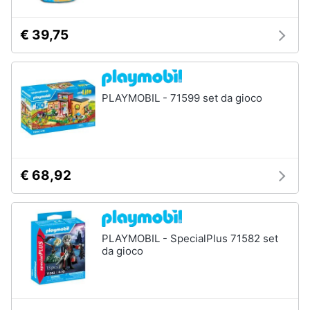
Carillon
Peluche
€ 39,75
Palestrina
Vedi
tutti
PLAYMOBIL - 71599 set da gioco
Giochi
di
imitazione
€ 68,92
e
armi
giocattolo
Nerf
PLAYMOBIL - SpecialPlus 71582 set
Arco
da gioco
Freccette
Nerf
fortnite