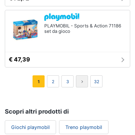
PLAYMOBIL - Sports & Action 71186
set da gioco
€ 47,39
1
2
3
32
Scopri altri prodotti di
Giochi playmobil
Treno playmobil