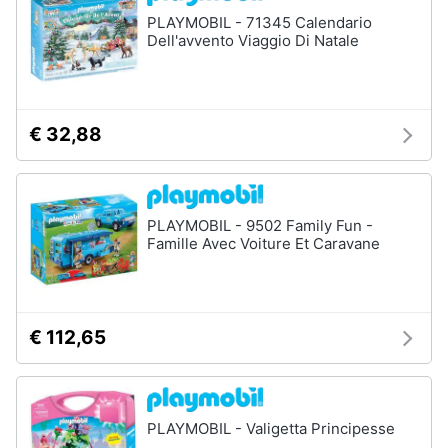
Assistenza
Vedi
PLAYMOBIL - 71345 Calendario
clienti
tutti
Dell'avvento Viaggio Di Natale
Esci
Giochi
€ 32,88
di
società
e
da
tavolo
PLAYMOBIL - 9502 Family Fun -
Giochi
Famille Avec Voiture Et Caravane
per
Natale
Scacchi
Bowling
€ 112,65
Carte
pokemon
Vedi
PLAYMOBIL - Valigetta Principesse
tutti