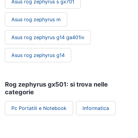
Asus rog zephyrus s gx701
Wireless
Switch
Asus rog zephyrus m
Ripetitore
wifi
Router
Asus rog zephyrus g14 ga401iv
Server
Asus rog zephyrus g14
Vedi
tutti
Rog zephyrus gx501: si trova nelle
Videosorveglianza
categorie
e
Automazione
casa
Pc Portatili e Notebook
Informatica
Telecamera
wifi
Telecamere
videosorveglianza