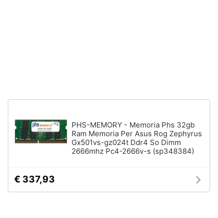
Processore
Intel
Animali
Ram
Vedi
Motori
tutti
Libri,
cd
e
Stampanti
dvd
e
Scanner
PHS-MEMORY - Memoria Phs 32gb
Stampanti
Festività
Ram Memoria Per Asus Rog Zephyrus
e
Stampanti
Gx501vs-gz024t Ddr4 So Dimm
3D
ricorrenze
2666mhz Pc4-2666v-s (sp348384)
Scanner
Promozioni
Stampanti
€ 337,93
laser
Servizi
Vedi
tutti