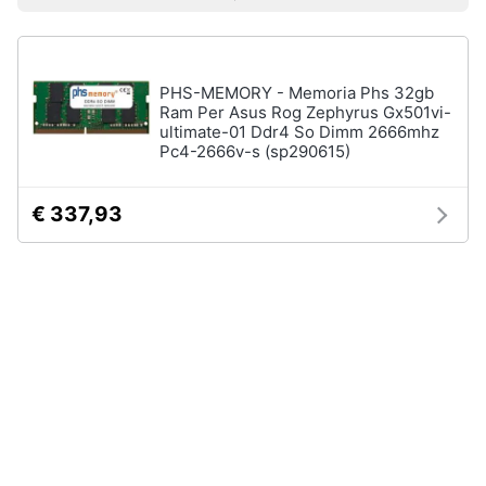
Prezzo più basso
Prezzo più alto
Valutazioni
Smart
home
Pc
Portatili
PHS-MEMORY - Memoria Phs 32gb
e
Videogiochi
Notebook
Ram Per Asus Rog Zephyrus Gx501vi-
ultimate-01 Ddr4 So Dimm 2666mhz
Computer
Pc4-2666v-s (sp290615)
Audio
portatile
e
MacBook
musica
€ 337,93
Pc
Portatile
Clima
Gaming
Pc
2
Arredo
in
1
Brico
Vedi
e
tutti
Giardinaggio
Salute