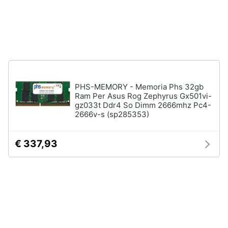
Tablet
e
e
igiene
Ebook
Tablet
Beauty
iPad
eBook
Giocattoli
reader
PHS-MEMORY - Memoria Phs 32gb
Tavoletta
Ram Per Asus Rog Zephyrus Gx501vi-
grafica
Prima
gz033t Ddr4 So Dimm 2666mhz Pc4-
infanzia
2666v-s (sp285353)
Vedi
tutti
Fotografia
€ 337,93
Casalinghi
Componenti
Pc
Abbigliamento
Software
Sistema
operativo
Sport