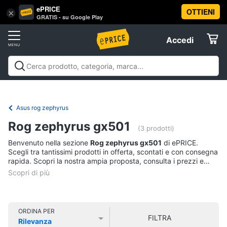
ePRICE
OTTIENI
Vai
×
Accedi
GRATIS - su Google Play
al
Registrati
menu
Accedi
Informatica
Offerte
Pc
Informatica
Pc Desktop e Monitor
Pc Portatili e
Desktop
Elettrodomestici
Notebook
Tablet e Ebook
Componenti Pc
Stampanti e
e
Scanner
Hard Disk e Storage
Networking e
Monitor
Asus rog zephyrus
Wireless
Videosorveglianza e Automazione
Informatica
Computer
Rog zephyrus gx501
casa
Accessori informatica
Offerte
(3 prodotti)
fisso
Benvenuto nella sezione
Rog zephyrus gx501
di ePRICE.
Monitor
Telefonia
Scegli tra tantissimi prodotti in offerta, scontati e con consegna
PC
rapida. Scopri la nostra ampia proposta, consulta i prezzi e
Tower
acquista comodamente online.
Tv
iMac
e
Home
Vedi
Cinema
tutti
ORDINA PER
FILTRA
Rilevanza