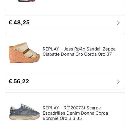
neonati
e
igiene
Copertina
neonato
€ 48,25
Beauty
Vedi
tutti
Giocattoli
REPLAY - Jess Rp4g Sandali Zeppa
Ciabatte Donna Oro Corda Oro 37
Prima
Scarpe
infanzia
Sneakers
Scarpe
Fotografia
nike
€ 56,22
Anfibi
Casalinghi
Ciabatte
REPLAY - Rf220073t Scarpe
Vedi
Abbigliamento
Espadrilles Denim Donna Corda
tutti
Borchie Oro Blu 35
Sport