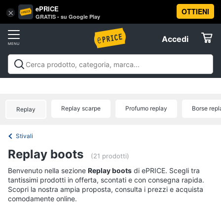
ePRICE
OTTIENI
Vai
×
Accedi
GRATIS - su Google Play
al
Registrati
menu
Accedi
Abbigliamento
Offerte
Donna
Abbigliamento
Donna
Uomo
Bambino
Scarpe
Accessori
Vest
Elettrodomestici
Intimo
donna
Replay scarpe
Profumo replay
Borse repl
Replay
Top
Informatica
Cappotto
Stivali
donna
Telefonia
Replay boots
Felpa
(21 prodotti)
donna
Tv
Benvenuto nella sezione
Replay boots
di ePRICE. Scegli tra
Vedi
tantissimi prodotti in offerta, scontati e con consegna rapida.
e
tutti
Scopri la nostra ampia proposta, consulta i prezzi e acquista
Home
comodamente online.
Cinema