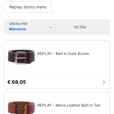
Smart
Uomo
Replay boots mens
home
Felpa
uomo
Videogiochi
Cravatta
ORDINA PER
FILTRA
Rilevanza
Piumino
Prezzo più basso
Prezzo più alto
Valutazioni
uomo
Audio
e
Giacca
musica
uomo
REPLAY - Belt In Dark Brown
Vedi
Clima
tutti
Arredo
€ 68,05
Bambino
Brico
Scarpe
e
bambino
Giardinaggio
Sandali
REPLAY - Mens Leather Belt In Tan
bambina
Salute
Vestiti