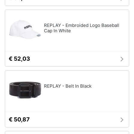
Assistenza
Tuta
clienti
Pantaloni
REPLAY - Embroided Logo Baseball
Esci
Vedi
Cap In White
tutti
Orologi
€ 52,03
Apple
Watch
Smartwatch
REPLAY - Belt In Black
Orologi
uomo
Orologi
donna
€ 50,87
Vedi
tutti