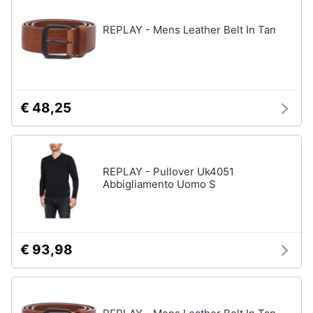
REPLAY - Mens Leather Belt In Tan
Gioielli
Anelli
Orecchini
Cavigliera
€ 48,25
Collane
Vedi
tutti
REPLAY - Pullover Uk4051
Abbigliamento Uomo S
€ 93,98