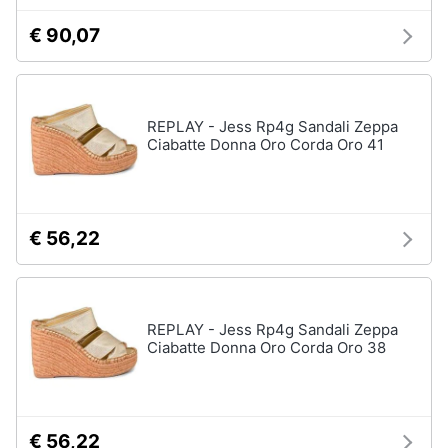
Accessori
€ 90,07
Animali
Sigaretta
elettronica
Motori
Borse
REPLAY - Jess Rp4g Sandali Zeppa
Occhiali
Ciabatte Donna Oro Corda Oro 41
da
Libri,
vista
cd
e
Occhiali
da
dvd
sole
€ 56,22
Vedi
Festività
tutti
e
ricorrenze
REPLAY - Jess Rp4g Sandali Zeppa
Ciabatte Donna Oro Corda Oro 38
Promozioni
Vestiari
T-
shirt
Servizi
€ 56,22
Felpa