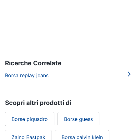
Gioielli
Anelli
Orecchini
Cavigliera
Collane
Ricerche Correlate
Vedi
tutti
Borsa replay jeans
Scopri altri prodotti di
Borse piquadro
Borse guess
Zaino Eastpak
Borsa calvin klein