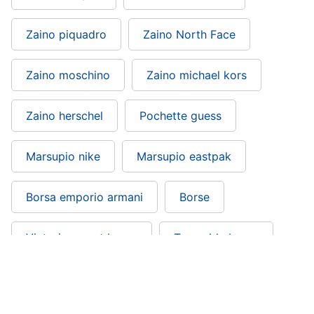
Zaino piquadro
Zaino North Face
Zaino moschino
Zaino michael kors
Zaino herschel
Pochette guess
Marsupio nike
Marsupio eastpak
Borsa emporio armani
Borse
Victoria secret borse
Tosca blu borse
Borse replay: si trova nelle categorie