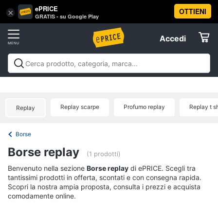
ePRICE
OTTIENI
Vai
×
Accedi
GRATIS - su Google Play
al
Registrati
menu
Accedi
Abbigliamento
Offerte
Donna
Abbigliamento
Donna
Uomo
Bambino
Scarpe
Accessori
Vest
Elettrodomestici
Intimo
donna
Replay scarpe
Profumo replay
Replay t sh
Replay
Top
Informatica
Cappotto
Borse
donna
Telefonia
Borse replay
Felpa
(1 prodotti)
donna
Tv
Benvenuto nella sezione
Borse replay
di ePRICE. Scegli tra
Vedi
tantissimi prodotti in offerta, scontati e con consegna rapida.
e
tutti
Scopri la nostra ampia proposta, consulta i prezzi e acquista
Home
comodamente online.
Cinema