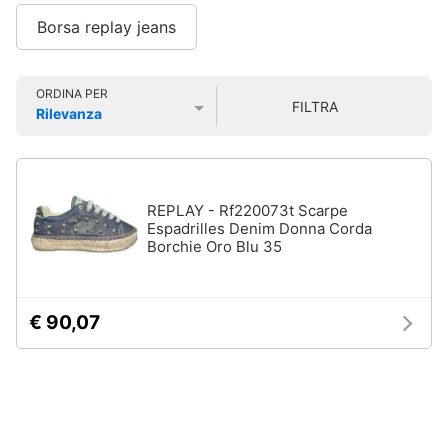
Smart
Uomo
Borsa replay jeans
home
Felpa
uomo
Videogiochi
Cravatta
ORDINA PER
FILTRA
Rilevanza
Piumino
Prezzo più basso
Prezzo più alto
Valutazioni
uomo
Audio
e
Giacca
musica
uomo
REPLAY - Rf220073t Scarpe
Vedi
Espadrilles Denim Donna Corda
Clima
tutti
Borchie Oro Blu 35
Arredo
€ 90,07
Bambino
Brico
Scarpe
e
bambino
Giardinaggio
Sandali
bambina
Salute
Vestiti