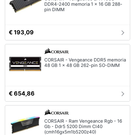
Tablet
DDR4-2400 memoria 1 x 16 GB 288-
e
e
pin DIMM
igiene
Ebook
Tablet
Beauty
iPad
€ 193,09
eBook
Giocattoli
reader
Tavoletta
grafica
Prima
CORSAIR - Vengeance DDR5 memoria
48 GB 1 x 48 GB 262-pin SO-DIMM
infanzia
Vedi
tutti
Fotografia
€ 654,86
Casalinghi
Componenti
Pc
Abbigliamento
Software
CORSAIR - Ram Vengeance Rgb - 16
Sistema
Gb - Ddr5 5200 Dimm Cl40
operativo
Sport
(cmh16gx5m1b5200z40)