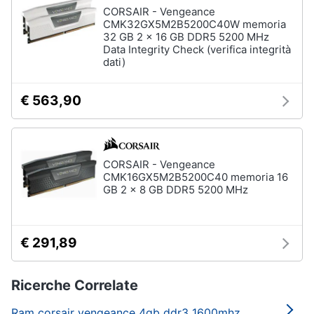
CORSAIR - Vengeance
CMK32GX5M2B5200C40W memoria
32 GB 2 x 16 GB DDR5 5200 MHz
Data Integrity Check (verifica integrità
dati)
€ 563,90
CORSAIR - Vengeance
CMK16GX5M2B5200C40 memoria 16
GB 2 x 8 GB DDR5 5200 MHz
€ 291,89
Ricerche Correlate
Ram corsair vengeance 4gb ddr3 1600mhz