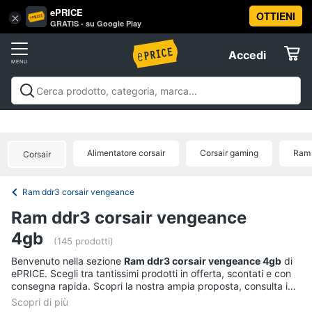
ePRICE
OTTIENI
Vai
×
Accedi
GRATIS - su Google Play
al
Registrati
menu
Accedi
Informatica
Offerte
Pc
Informatica
Pc Desktop e Monitor
Pc Portatili e
Desktop
Elettrodomestici
Notebook
Tablet e Ebook
Componenti Pc
Stampanti e
e
Scanner
Hard Disk e Storage
Networking e
Monitor
Alimentatore corsair
Corsair gaming
Ram 
Corsair
Wireless
Videosorveglianza e Automazione
Informatica
Computer
casa
Accessori informatica
Offerte
fisso
Ram ddr3 corsair vengeance
Monitor
Telefonia
Ram ddr3 corsair vengeance
PC
Tower
4gb
Tv
(145 prodotti)
iMac
e
Benvenuto nella sezione
Ram ddr3 corsair vengeance 4gb
di
Home
ePRICE. Scegli tra tantissimi prodotti in offerta, scontati e con
Vedi
Cinema
consegna rapida. Scopri la nostra ampia proposta, consulta i
tutti
prezzi e acquista comodamente online.