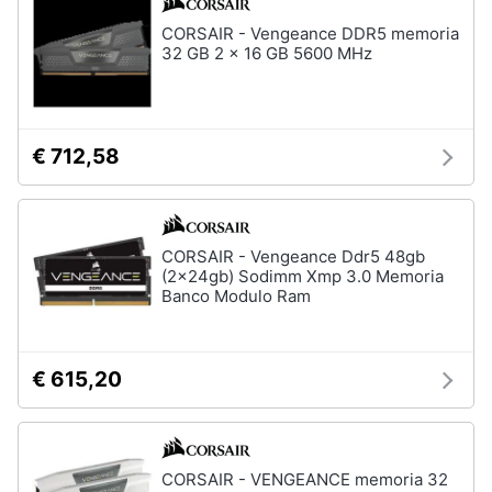
Termostato
wifi
CORSAIR - Vengeance DDR5 memoria
32 GB 2 x 16 GB 5600 MHz
Videocitofono
Vedi
tutti
€ 712,58
Accessori
informatica
CORSAIR - Vengeance Ddr5 48gb
Webcam
(2x24gb) Sodimm Xmp 3.0 Memoria
Banco Modulo Ram
Software
Tastiera
Sistema
€ 615,20
operativo
windows
10
Vedi
CORSAIR - VENGEANCE memoria 32
tutti