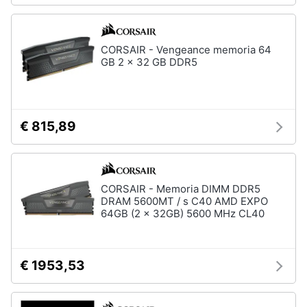
Wireless
Switch
CORSAIR - Vengeance memoria 64
Ripetitore
GB 2 x 32 GB DDR5
wifi
Router
Server
€ 815,89
Vedi
tutti
CORSAIR - Memoria DIMM DDR5
Videosorveglianza
DRAM 5600MT / s C40 AMD EXPO
e
64GB (2 x 32GB) 5600 MHz CL40
Automazione
casa
Telecamera
€ 1953,53
wifi
Telecamere
videosorveglianza