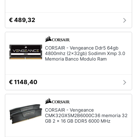
Processore
Intel
Animali
Ram
€ 489,32
Vedi
Motori
tutti
Libri,
CORSAIR - Vengeance Ddr5 64gb
cd
4800mhz (2x32gb) Sodimm Xmp 3.0
e
Memoria Banco Modulo Ram
Stampanti
dvd
e
Scanner
Stampanti
€ 1148,40
Festività
e
Stampanti
3D
ricorrenze
Scanner
CORSAIR - Vengeance
Promozioni
Stampanti
CMK32GX5M2B6000C36 memoria 32
laser
GB 2 x 16 GB DDR5 6000 MHz
Servizi
Vedi
tutti