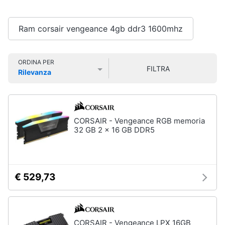
Smart
home
Pc
Ram corsair vengeance 4gb ddr3 1600mhz
Portatili
e
Videogiochi
Notebook
ORDINA PER
Computer
FILTRA
Audio
Rilevanza
portatile
e
Prezzo più basso
Prezzo più alto
Valutazioni
MacBook
musica
Pc
Portatile
Clima
CORSAIR - Vengeance RGB memoria
Gaming
32 GB 2 x 16 GB DDR5
Pc
2
Arredo
in
1
Brico
€ 529,73
Vedi
e
tutti
Giardinaggio
Salute
CORSAIR - Vengeance LPX 16GB