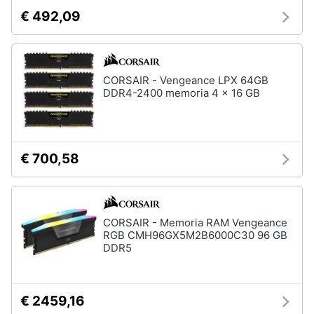
Assistenza
€ 492,09
clienti
Hard
Disk
Esci
e
CORSAIR - Vengeance LPX 64GB
Storage
DDR4-2400 memoria 4 x 16 GB
Nas
Hard
disk
€ 700,58
SSD
Hard
disk
esterno
CORSAIR - Memoria RAM Vengeance
Vedi
RGB CMH96GX5M2B6000C30 96 GB
tutti
DDR5
€ 2459,16
Networking
e