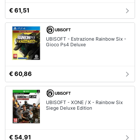
4
€ 61,51
Giochi
Animali
PS5
Vedi
Motori
tutti
UBISOFT - Estrazione Rainbow Six -
Gioco Ps4 Deluxe
Libri,
cd
e
Xbox
dvd
Xbox
€ 60,86
series
x
Festività
e
Xbox
one
ricorrenze
UBISOFT - XONE / X - Rainbow Six
Console
Siege Deluxe Edition
Xbox
Promozioni
One
Giochi
Servizi
xbox
one
€ 54,91