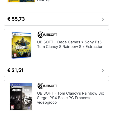
e
Playstation
igiene
vr
Joystick
€ 55,73
ps4
Beauty
Playstation
vr2
Giocattoli
Playstation
UBISOFT - Dede Games > Sony Ps5
plus
Tom Clancy S Rainbow Six Extraction
Prima
Vedi
infanzia
tutti
Fotografia
€ 21,51
Playstation
Casalinghi
PS5
console
UBISOFT - Tom Clancy’s Rainbow Six
Abbigliamento
Siege, PS4 Basic PC Francese
PlayStation
videogioco
5
Sport
PlayStation