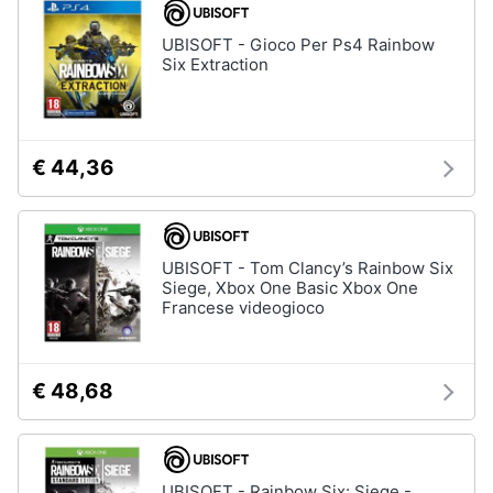
UBISOFT - Gioco Per Ps4 Rainbow
Pc
Six Extraction
e
mondo
gaming
Pc
Portatile
€ 44,36
Gaming
Videogiochi
Pc
Pc
UBISOFT - Tom Clancy’s Rainbow Six
Desktop
Siege, Xbox One Basic Xbox One
gaming
Francese videogioco
Sedia
gaming
€ 48,68
Vedi
tutti
UBISOFT - Rainbow Six: Siege -