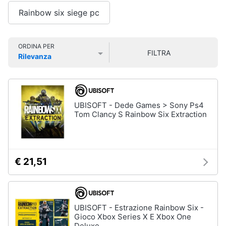
Smart
Rainbow six siege pc
home
Games
Videogiochi
ORDINA PER
Giochi
FILTRA
Rilevanza
PS5
Prezzo più basso
Prezzo più alto
Valutazioni
Audio
Giochi
ps4
e
musica
Giochi
nintendo
UBISOFT - Dede Games > Sony Ps4
switch
Tom Clancy S Rainbow Six Extraction
Clima
Giochi
xbox
one
Arredo
€ 21,51
Vedi
tutti
Brico
e
Giardinaggio
UBISOFT - Estrazione Rainbow Six -
Accessori
Gioco Xbox Series X E Xbox One
Salute
videogiochi
Deluxe