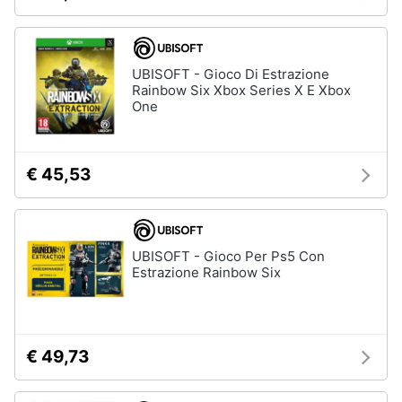
Assistenza
Vedi
clienti
tutti
UBISOFT - Gioco Di Estrazione
Esci
Rainbow Six Xbox Series X E Xbox
One
Nintendo
Nintendo
switch
€ 45,53
Console
Nintendo
Switch
Nintendo
Switch
UBISOFT - Gioco Per Ps5 Con
2
Estrazione Rainbow Six
Giochi
nintendo
switch
€ 49,73
Vedi
tutti