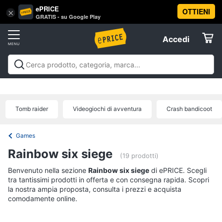
ePRICE
OTTIENI
Vai
×
Accedi
GRATIS - su Google Play
al
Registrati
menu
Accedi
Videogiochi
Offerte
Console
Videogiochi
Console
Games
Accessori
Elettrodomestici
videogiochi
Playstation
Xbox
Nintendo
Pc e mondo
PS5
console
gaming
Offerte
Tomb raider
Videogiochi di avventura
Crash bandicoot
Console
Informatica
Nintendo
Switch
Games
Telefonia
Xbox
Rainbow six siege
series
(19 prodotti)
x
Benvenuto nella sezione
Tv
Rainbow six siege
di ePRICE. Scegli
Xbox
tra tantissimi prodotti in offerta e con consegna rapida. Scopri
e
one
la nostra ampia proposta, consulta i prezzi e acquista
Home
comodamente online.
Cinema
Vedi
tutti