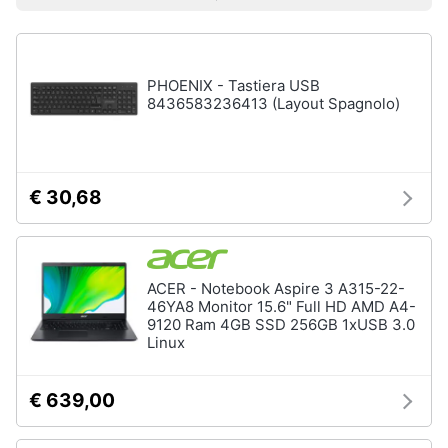
Prezzo più basso
Prezzo più alto
Valutazioni
Smart
home
Pc
Portatili
PHOENIX - Tastiera USB
e
Videogiochi
Notebook
8436583236413 (Layout Spagnolo)
Computer
Audio
portatile
e
MacBook
musica
€ 30,68
Pc
Portatile
Clima
Gaming
Pc
2
ACER - Notebook Aspire 3 A315-22-
Arredo
in
46YA8 Monitor 15.6" Full HD AMD A4-
1
9120 Ram 4GB SSD 256GB 1xUSB 3.0
Linux
Brico
Vedi
e
tutti
Giardinaggio
€ 639,00
Salute