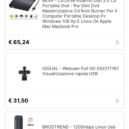
BEVA - Cd Drive Esterno Usb 3.0 Cd
Processore
Portatile Dvd - Rw Slim Dvd
Intel
Masterizzatore Cd Rom Burner Per Il
Animali
Computer Portatile Desktop Pc
Ram
Windows 108 Xp E Linux Os Apple
Mac Macbook Pro
Vedi
Motori
tutti
€ 65,24
Libri,
cd
e
Stampanti
dvd
e
Scanner
IGGUAL - Webcam Full HD IGG317167
Visualizzazione rapida USB
Stampanti
Festività
e
Stampanti
3D
ricorrenze
Scanner
€ 31,50
Promozioni
Stampanti
laser
Servizi
Vedi
tutti
BROSTREND - 1200mbps Linux Usb