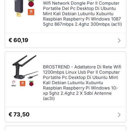
Wifi Network Dongle Per Il Computer
Assistenza
Portatile Del Pc Desktop Di Ubuntu
clienti
Mint Kali Debian Lubuntu Xubuntu
Raspbian Raspberry Pi Windows 1087
Hard
5ghz 867mbps 2.4ghz 300mbps (ac1l)
Disk
Esci
e
Storage
€ 60,19
Nas
Hard
disk
SSD
BROSTREND - Adattatore Di Rete Wifi
1200mbps Linux Usb Per Il Computer
Hard
Portatile Pc Desktop Di Ubuntu Mint
disk
Kali Debian Lubuntu Xubuntu
esterno
Raspbian Raspberry Pi Windows 10-
xp 5ghz 2.4ghz 2 X 5dbi Antenne
Vedi
(ac3l)
tutti
€ 73,50
Networking
e