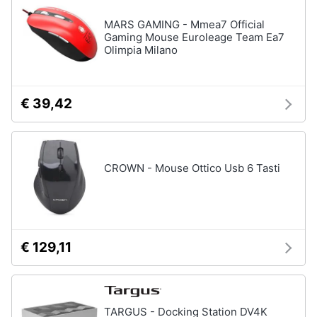
Wireless
MARS GAMING - Mmea7 Official
Switch
Gaming Mouse Euroleage Team Ea7
Olimpia Milano
Ripetitore
wifi
Router
€ 39,42
Server
Vedi
tutti
CROWN - Mouse Ottico Usb 6 Tasti
Videosorveglianza
e
Automazione
casa
€ 129,11
Telecamera
wifi
Telecamere
videosorveglianza
TARGUS - Docking Station DV4K