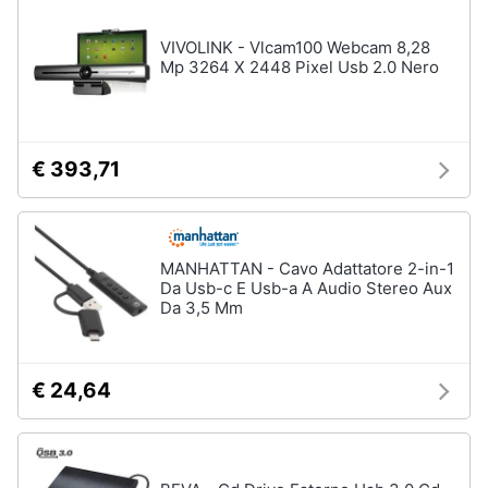
Tablet
e
e
igiene
VIVOLINK - Vlcam100 Webcam 8,28
Ebook
Mp 3264 X 2448 Pixel Usb 2.0 Nero
Tablet
Beauty
iPad
eBook
Giocattoli
reader
€ 393,71
Tavoletta
grafica
Prima
infanzia
Vedi
MANHATTAN - Cavo Adattatore 2-in-1
tutti
Da Usb-c E Usb-a A Audio Stereo Aux
Fotografia
Da 3,5 Mm
Casalinghi
Componenti
Pc
€ 24,64
Abbigliamento
Software
Sistema
operativo
Sport