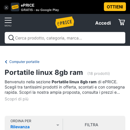
ePRICE
OTTIENI
Vai
×
Accedi
GRATIS - su Google Play
al
Registrati
menu
Accedi
Informatica
Offerte
Pc
Informatica
Pc Desktop e Monitor
Pc Portatili e
Desktop
Elettrodomestici
Notebook
Tablet e Ebook
Componenti Pc
Stampanti e
e
Scanner
Hard Disk e Storage
Networking e
Monitor
Computer portatile
Wireless
Videosorveglianza e Automazione
Informatica
Computer
Portatile linux 8gb ram
casa
Accessori informatica
Offerte
(18 prodotti)
fisso
Benvenuto nella sezione
Portatile linux 8gb ram
di ePRICE.
Monitor
Telefonia
Scegli tra tantissimi prodotti in offerta, scontati e con consegna
PC
rapida. Scopri la nostra ampia proposta, consulta i prezzi e
Tower
acquista comodamente online.
Tv
iMac
e
Home
Vedi
Cinema
tutti
ORDINA PER
FILTRA
Rilevanza