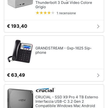
Thunderbolt 3 Dual Video Colore
Termostato
Grigio
wifi
1 recensione
Videocitofono
Vedi
€ 193,40
tutti
Accessori
GRANDSTREAM - Gxp-1625 Sip-
informatica
phone
Webcam
Software
Tastiera
€ 63,49
Sistema
operativo
windows
10
CRUCIAL - SSD X9 Pro 4 TB Esterno
Interfaccia USB-C 3.2 Gen 2
Vedi
Compatibile Windows Mac Android
tutti