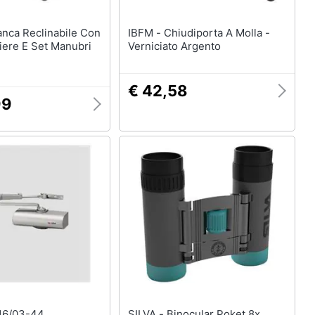
IBFM - Chiudiporta A Molla -
iere E Set Manubri
Verniciato Argento
€ 42,58
99
SILVA - Binocular Poket 8x