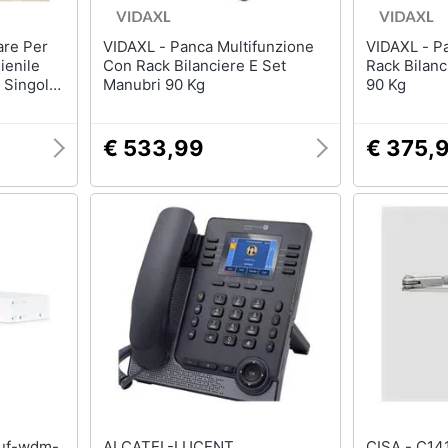
VIDAXL - Panca Multifunzione
VIDAXL - Panca Reclinabile Con
ienile
Con Rack Bilanciere E Set
Rack Bilanc
 Singola
Manubri 90 Kg
90 Kg
Set Di
n Dritto
 5ft)
€ 533,99
€ 375,
ALCATEL-LUCENT
CISA - C1416/03-44