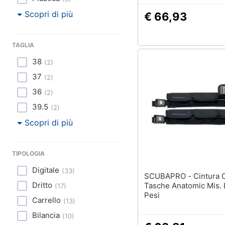
Scopri di più
€ 66,93
TAGLIA
38
(
2
)
37
(
2
)
36
(
2
)
39.5
(
2
)
Scopri di più
TIPOLOGIA
Digitale
(
33
)
SCUBAPRO - Cintura Con
Dritto
Tasche Anatomic Mis. 
(
17
)
Pesi
Carrello
(
13
)
Bilancia
(
10
)