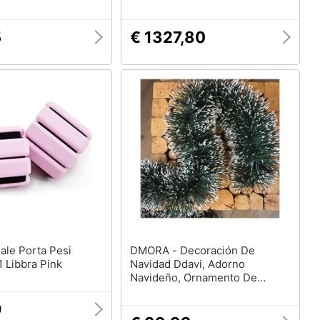
, Bianco
5
€ 1327,80
DMORA - Decoración De
1 Libbra Pink
Navidad Ddavi, Adorno
Navideño, Ornamento De
Navidad, Decoración Festiva,
Made In Italy, 1000x10 H10 Cm,
9
Verde Y Blanco