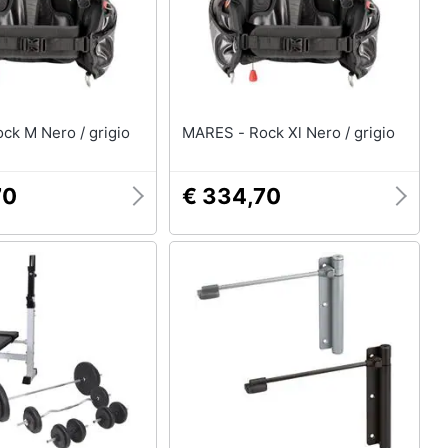
RES - Rock M Nero / grigio
MARES - Rock Xl Nero / grigio
70
€ 334,70