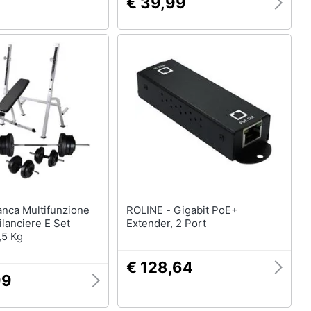
€ 39,99
ROLINE - Gigabit PoE+
lanciere E Set
Extender, 2 Port
,5 Kg
€ 128,64
99