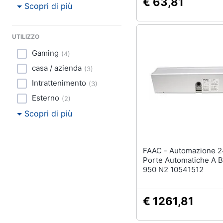
€ 63,81
Scopri di più
UTILIZZO
Gaming
(
4
)
casa / azienda
(
3
)
Intrattenimento
(
3
)
Esterno
(
2
)
Scopri di più
FAAC - Automazione 24v Per
Porte Automatiche A B
950 N2 10541512
€ 1261,81