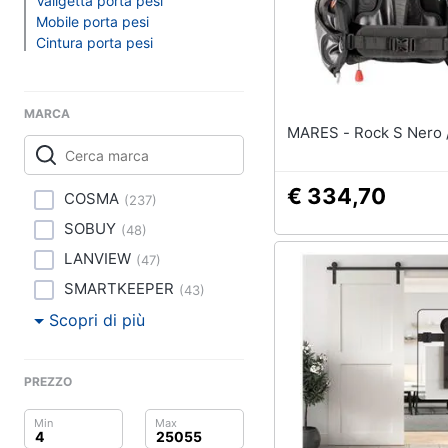
Clima
Valigetta porta pesi
Tapis roulant
Mobile porta pesi
Cronometro
Cintura porta pesi
Arredo
Tapis roulant elettrico
Magnesio supremo
Brico e Giardinaggio
MARCA
Vedi tutti
MARES - Rock S Ner
Salute e igiene
Beauty
€ 334,70
COSMA
(
237
)
Giocattoli
SOBUY
(
48
)
LANVIEW
(
47
)
Prima infanzia
SMARTKEEPER
(
43
)
Fotografia
Scopri di più
Casalinghi
PREZZO
Abbigliamento