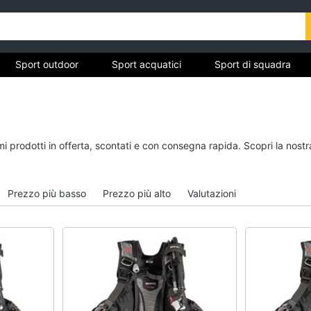
Sport outdoor
Sport acquatici
Sport di squadra
ivo
Sport outdoor
Sport acquatici
imi prodotti in offerta, scontati e con consegna rapida. Scopri la no
Mountain bike
Kayak
Bici elettrica
Canne da pesca
Prezzo più basso
Prezzo più alto
Valutazioni
Sci
Salvagente
Borraccia
Canoa
Vedi tutti
Vedi tutti
Campeggio