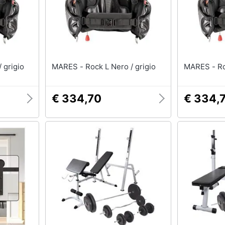
Barbecue
Borraccia
Torcia
Borraccia termica
Vedi tutti
o / grigio
MARES - Rock L Nero / grigio
MA
€ 334,70
€ 334,