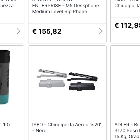
ghezza
ENTERPRISE - M5 Deskphone
Chiudiporta
Medium Level Sip Phone
€ 112,9
€ 155,82
ISEO - Chiudiporta Aereo 'is20'
ADLER - Bilancia Da Cucina Ad
- Nero
3170 Peso 
15 Kg, Grad