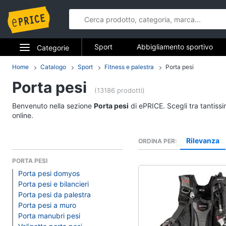
Sport
Abbigliamento sportivo
Categorie
Fitness e palestra
Campeggio
Elettrodomestici
Home
Catalogo
Sport
Fitness e palestra
Porta pesi
Sport
Porta pesi
Informatica
(13186 prodotti)
Abbigliamento sport
Benvenuto nella sezione
Porta pesi
di ePRICE. Scegli tra tantiss
Telefonia
T-shirt
online.
Felpa
Tv e Home Cinema
Rilevanza
ORDINA PER
Tuta
Smart home
Scarpe nike
PORTA PESI
Porta pesi domyos
Vedi tutti
Videogiochi
Porta pesi e bilancieri
Porta pesi da palestra
Audio e musica
Porta pesi a muro
Fitness e palestra
Porta manubri pesi