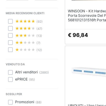
Sport
WINSOON - Kit Hardware Per
Animali
MEDIA RECENSIONI CLIENTI
Porta Scorrevole Del F
5681012131516ft Porta
Motori
(92)
In Legno Per Armadio 
(47)
Rulli Per Binario Desig
Libri, cd e dvd
Nero (kit Porta Singola
€ 96,84
(13)
Festività e ricorrenze
(7)
(12)
Promozioni
VENDUTO DA
Altri venditori
(
2880
)
ePRICE
(
95
)
SCEGLI PER
Promozioni
(
88
)
UBIQUITI - Uisp Uacc-uf-wdm-