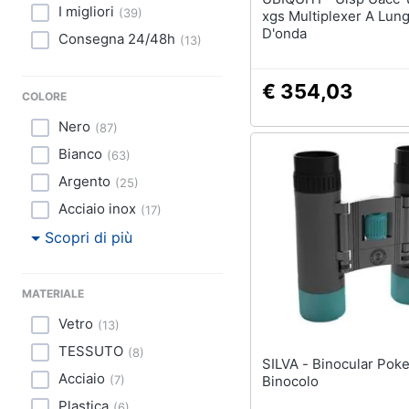
I migliori
(
39
)
xgs Multiplexer A Lun
D'onda
Consegna 24/48h
(
13
)
€ 354,03
COLORE
Nero
(
87
)
Bianco
(
63
)
Argento
(
25
)
Acciaio inox
(
17
)
Scopri di più
MATERIALE
Vetro
(
13
)
TESSUTO
(
8
)
SILVA - Binocular Poket 10x
Acciaio
(
7
)
Binocolo
Plastica
(
6
)