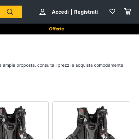
Accedi
|
Registrati
Offerte
Sport di squadra
stra ampia proposta, consulta i prezzi e acquista comodamente
Scarpe da calcio
Pallone da calcio
Palla da basket
Palla
Vedi tutti