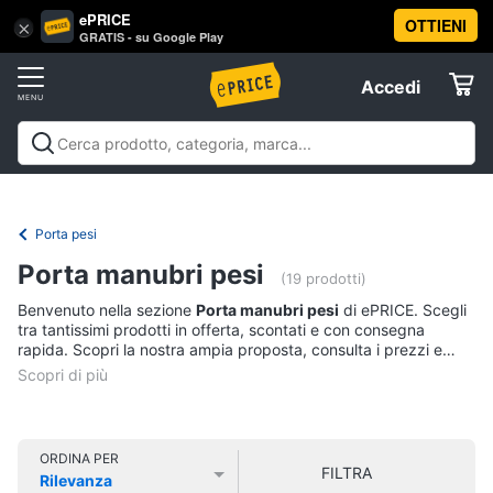
ePRICE
OTTIENI
Vai
×
Accedi
GRATIS - su Google Play
al
Registrati
menu
Accedi
Sport
Offerte
Abbigliamento
Sport
Abbigliamento sportivo
Sport outdoor
Sport
sportivo
Elettrodomestici
acquatici
Sport di squadra
Fitness e
T-
palestra
Campeggio
Offerte
Porta pesi
shirt
Informatica
Porta manubri pesi
Felpa
(19 prodotti)
Tuta
Benvenuto nella sezione
Porta manubri pesi
di ePRICE. Scegli
Telefonia
tra tantissimi prodotti in offerta, scontati e con consegna
Scarpe
rapida. Scopri la nostra ampia proposta, consulta i prezzi e
nike
acquista comodamente online.
Tv
Vedi
e
tutti
Home
Cinema
ORDINA PER
FILTRA
Rilevanza