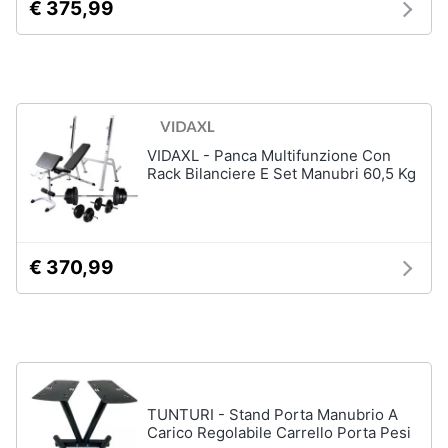
€ 375,99
Salvagente
e
igiene
Canoa
Vedi
Beauty
tutti
Giocattoli
VIDAXL - Panca Multifunzione Con
Rack Bilanciere E Set Manubri 60,5 Kg
Sport
Prima
di
squadra
infanzia
Scarpe
da
€ 370,99
Fotografia
calcio
Pallone
da
Casalinghi
calcio
Palla
Abbigliamento
da
basket
TUNTURI - Stand Porta Manubrio A
Carico Regolabile Carrello Porta Pesi
Sport
Palla