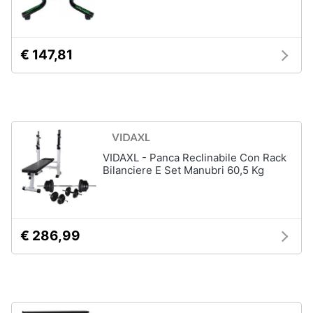
Vedi
Animali
tutti
€ 147,81
Motori
Fitness
e
Libri,
palestra
cd
e
Tapis
roulant
dvd
VIDAXL - Panca Reclinabile Con Rack
Cronometro
Bilanciere E Set Manubri 60,5 Kg
Tapis
Festività
roulant
e
elettrico
ricorrenze
Magnesio
€ 286,99
supremo
Promozioni
Vedi
tutti
Servizi