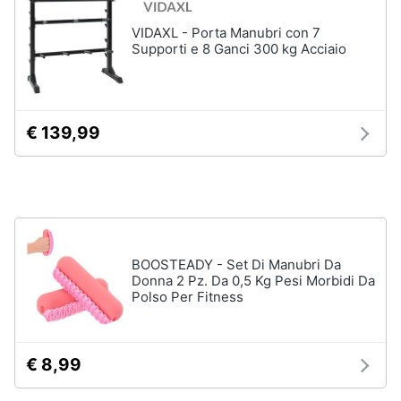
Assistenza
VIDAXL - Porta Manubri con 7
clienti
Campeggio
Supporti e 8 Ganci 300 kg Acciaio
Barbecue
Esci
Borraccia
Torcia
€ 139,99
Borraccia
termica
Vedi
tutti
BOOSTEADY - Set Di Manubri Da
Donna 2 Pz. Da 0,5 Kg Pesi Morbidi Da
Polso Per Fitness
€ 8,99