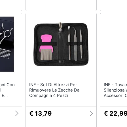
INF - Set Di Attrezzi Per
INF - Tosatrice Per Cani
i
Rimuovere Le Zecche Da
Silenziosa
e E
Compagnia 4 Pezzi
Accessori O
€ 13,79
€ 22,9