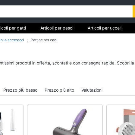
icoli per gatti
Articoli per pesci
Articoli per uccelli
tarughe e rettili
Articoli per criceti e piccoli roditori
Cibo 
chi e accessori
Pettine per cani
Articoli per gatti
Articoli per pesci
ntissimi prodotti in offerta, scontati e con consegna rapida. Scopri l
Tiragraffi
Acquario pesci
Giochi per gatti
Mangime per pesci
Lettiera gatto
Pompe per acquari
Prezzo più basso
Prezzo più alto
Valutazioni
Giochi di gatti
Filtro per acquario
Vedi tutti
Vedi tutti
Articoli per tartarughe e
Articoli per criceti e 
rettili
roditori