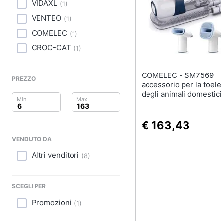
Clima
Sottosella
VIDAXL
(
1
)
Strigliatura
VENTEO
(
1
)
Arredo
Stinchiere
COMELEC
(
1
)
Set sella
Brico e Giardinaggio
CROC-CAT
(
1
)
Vedi tutti
Salute e igiene
COMELEC - SM7569
PREZZO
accessorio per la toele
Beauty
degli animali domestici
Pettine per la toelettat
Giocattoli
€ 163,43
Prima infanzia
VENDUTO DA
Altri venditori
Fotografia
(
8
)
Casalinghi
SCEGLI PER
Abbigliamento
Promozioni
(
1
)