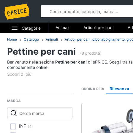
Animali
Articoli per cani
Art
Categorie
Articoli per cavalli
Articoli per tar
Elettrodomestici
Home
Catalogo
Animali
Articoli per cani: cibo, abbigliamento, gio
Animali
Pettine per cani
Informatica
(8 prodotti)
Articoli per cani
Benvenuto nella sezione
Pettine per cani
di ePRICE. Scegli tra ta
Telefonia
comodamente online.
Cucce per cani
Giochi per cani
Tv e Home Cinema
Toelettatura cani
Rilevanza
ORDINA PER
Smart home
Recinto per cani
MARCA
Vedi tutti
Videogiochi
Audio e musica
Articoli per cavalli
INF
(
4
)