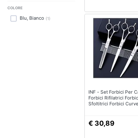
Sport
COLORE
Animali
Blu, Bianco
(
1
)
Motori
Libri, cd e dvd
Festività e ricorrenze
Promozioni
INF - Set Forbici Per Cani Con
Forbici Rifilatrici Forbic
Sfoltitrici Forbici Curv
Pettine D'argento
€ 30,89