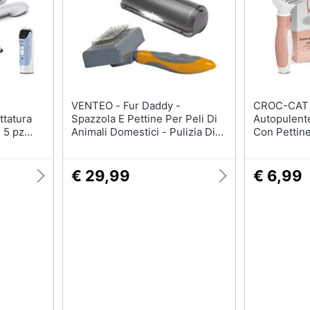
Tartarughiere
Cibo per roditori
Cibo per tartarughe
Gabbie per roditori
VENTEO - Fur Daddy -
CROC-CAT - Spazz
ttatura
Spazzola E Pettine Per Peli Di
Autopulente
 5 pz
Animali Domestici - Pulizia Di
Con Pettine
ura
Divano /vestiti /automobile
€ 29,99
€ 6,99