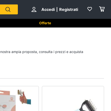
Accedi
|
Registrati
Offerte
per animali
Articoli per uccelli
a nostra ampia proposta, consulta i prezzi e acquista
Gabbie per uccelli
Casetta per uccelli
Voliera per uccelli
Mangiatoia per uccelli
Vedi tutti
piccoli
Cibo per animali