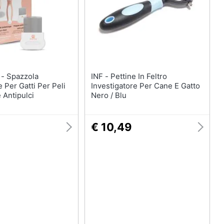
Royal canin
Purina
Farmina
Ciotole per cani
Vedi tutti
ola
INF - Pettine In Feltro
 Per Gatti Per Peli
Investigatore Per Cane E Gatto
 Antipulci
Nero / Blu
€ 10,49