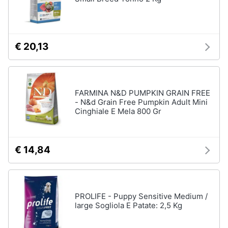
tartarughe
Articoli
per
€ 20,13
criceti
e
piccoli
roditori
FARMINA N&D PUMPKIN GRAIN FREE
Cibo
- N&d Grain Free Pumpkin Adult Mini
per
roditori
Cinghiale E Mela 800 Gr
Gabbie
per
roditori
€ 14,84
Cibo
per
animali
PROLIFE - Puppy Sensitive Medium /
large Sogliola E Patate: 2,5 Kg
Royal
canin