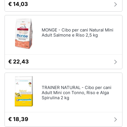
€ 14,03
e
igiene
Articoli
per
pesci
Beauty
MONGE - Cibo per cani Natural Mini
Acquario
Adult Salmone e Riso 2,5 kg
pesci
Giocattoli
Mangime
per
pesci
Prima
€ 22,43
Pompe
infanzia
per
acquari
Fotografia
Filtro
per
TRAINER NATURAL - Cibo per cani
acquario
Adult Mini con Tonno, Riso e Alga
Casalinghi
Spirulina 2 kg
Vedi
tutti
Abbigliamento
€ 18,39
Sport