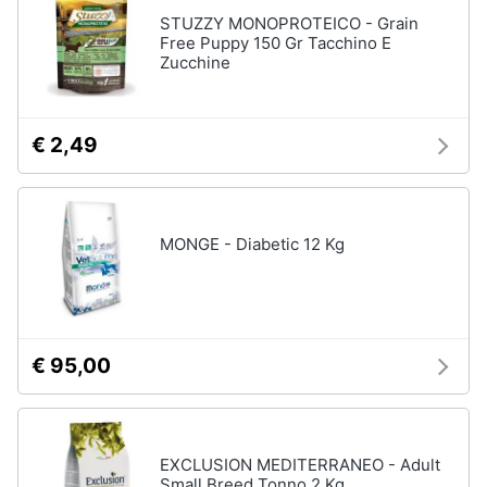
per
Assistenza
cavalli
STUZZY MONOPROTEICO - Grain
clienti
Free Puppy 150 Gr Tacchino E
Sottosella
Zucchine
Strigliatura
Esci
Stinchiere
€ 2,49
Set
sella
Vedi
tutti
MONGE - Diabetic 12 Kg
Articoli
per
tartarughe
€ 95,00
e
rettili
Tartarughiere
Cibo
EXCLUSION MEDITERRANEO - Adult
per
Small Breed Tonno 2 Kg