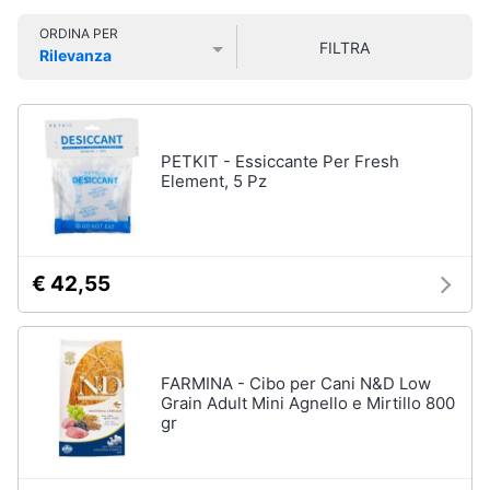
Smart
Vedi
ORDINA PER
home
tutti
FILTRA
Rilevanza
Prezzo più basso
Prezzo più alto
Valutazioni
Videogiochi
Articoli
per
Audio
PETKIT - Essiccante Per Fresh
gatti
e
Element, 5 Pz
Tiragraffi
musica
Giochi
per
Clima
gatti
€ 42,55
Lettiera
gatto
Arredo
Giochi
di
Brico
FARMINA - Cibo per Cani N&D Low
gatti
e
Grain Adult Mini Agnello e Mirtillo 800
gr
Giardinaggio
Vedi
tutti
Salute