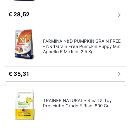
Purina
Farmina
€ 28,52
Ciotole
per
cani
Vedi
FARMINA N&D PUMPKIN GRAIN FREE
tutti
- N&d Grain Free Pumpkin Puppy Mini
Agnello E Mirtillo: 2,5 Kg
€ 35,31
TRAINER NATURAL - Small & Toy
Prosciutto Crudo E Riso: 800 Gr