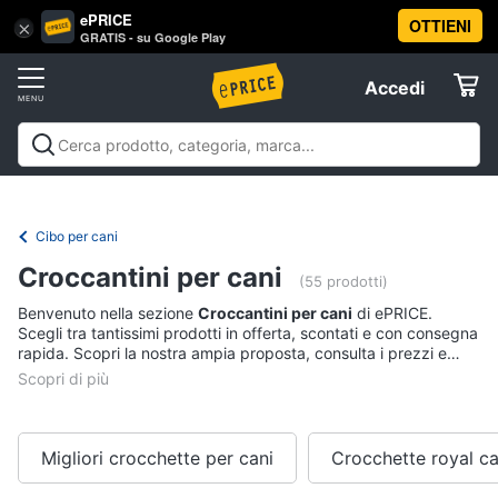
ePRICE
OTTIENI
Vai
×
Accedi
GRATIS - su Google Play
al
Registrati
menu
Accedi
Animali
Offerte
Articoli
Animali
Articoli per cani
Articoli per gatti
Articoli per
per
Elettrodomestici
pesci
Articoli per uccelli
Articoli per cavalli
Articoli per
cani
tartarughe e rettili
Articoli per criceti e piccoli
Cibo per cani
Cucce
roditori
Cibo per animali
Offerte
Informatica
per
Croccantini per cani
(55 prodotti)
cani
Benvenuto nella sezione
Croccantini per cani
di ePRICE.
Giochi
Telefonia
Scegli tra tantissimi prodotti in offerta, scontati e con consegna
per
rapida. Scopri la nostra ampia proposta, consulta i prezzi e
cani
acquista comodamente online.
Tv
Toelettatura
cani
e
Home
Recinto
Cinema
per
Migliori crocchette per cani
Crocchette royal ca
cani