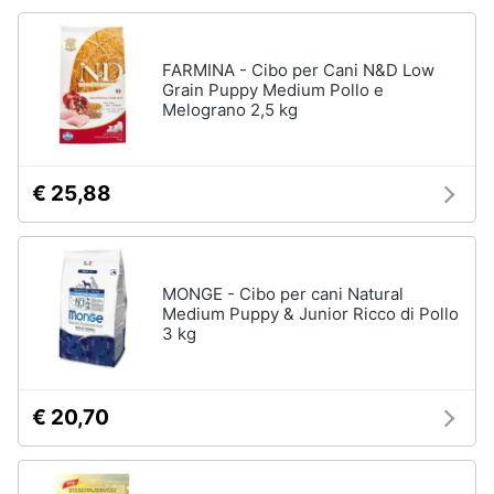
Articoli
per
Animali
uccelli
FARMINA - Cibo per Cani N&D Low
Gabbie
Grain Puppy Medium Pollo e
per
Motori
Melograno 2,5 kg
uccelli
Casetta
Libri,
per
uccelli
cd
€ 25,88
e
Voliera
dvd
per
uccelli
Mangiatoia
Festività
MONGE - Cibo per cani Natural
per
Medium Puppy & Junior Ricco di Pollo
e
uccelli
3 kg
ricorrenze
Vedi
tutti
Promozioni
€ 20,70
Servizi
Articoli