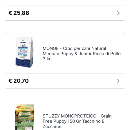
e
igiene
€ 25,88
Articoli
per
pesci
Beauty
Acquario
pesci
Giocattoli
Mangime
MONGE - Cibo per cani Natural
per
Medium Puppy & Junior Ricco di Pollo
pesci
Prima
3 kg
Pompe
infanzia
per
acquari
Fotografia
€ 20,70
Filtro
per
acquario
Casalinghi
Vedi
tutti
Abbigliamento
STUZZY MONOPROTEICO - Grain
Free Puppy 150 Gr Tacchino E
Zucchine
Sport