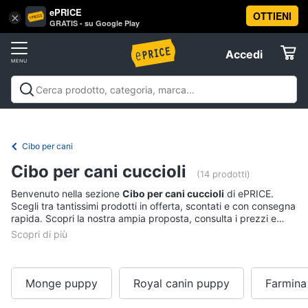
ePRICE
OTTIENI
Vai
×
Accedi
GRATIS - su Google Play
al
Registrati
menu
Accedi
Animali
Offerte
Articoli
Animali
Articoli per cani
Articoli per gatti
Articoli per
per
Elettrodomestici
pesci
Articoli per uccelli
Articoli per cavalli
Articoli per
cani
tartarughe e rettili
Articoli per criceti e piccoli
Cibo per cani
Cucce
roditori
Cibo per animali
Offerte
Informatica
per
Cibo per cani cuccioli
(14 prodotti)
cani
Benvenuto nella sezione
Cibo per cani cuccioli
di ePRICE.
Giochi
Telefonia
Scegli tra tantissimi prodotti in offerta, scontati e con consegna
per
rapida. Scopri la nostra ampia proposta, consulta i prezzi e
cani
acquista comodamente online.
Tv
Toelettatura
cani
e
Home
Recinto
Cinema
per
Monge puppy
Royal canin puppy
Farmina
cani