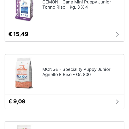
GEMON - Cane Mini Puppy Junior
Purina
Tonno Riso - Kg. 3 X 4
Farmina
Ciotole
per
cani
€ 15,49
Vedi
tutti
MONGE - Speciality Puppy Junior
Agnello E Riso - Gr. 800
€ 9,09