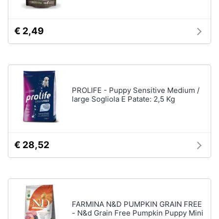
Articoli
per
Animali
uccelli
€ 2,49
Gabbie
per
Motori
uccelli
Casetta
Libri,
per
uccelli
cd
PROLIFE - Puppy Sensitive Medium /
e
Voliera
large Sogliola E Patate: 2,5 Kg
dvd
per
uccelli
Mangiatoia
Festività
per
e
uccelli
€ 28,52
ricorrenze
Vedi
tutti
Promozioni
Servizi
FARMINA N&D PUMPKIN GRAIN FREE
Articoli
- N&d Grain Free Pumpkin Puppy Mini