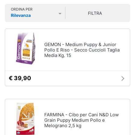
Smart
Vedi
ORDINA PER
home
tutti
FILTRA
Rilevanza
Prezzo più basso
Prezzo più alto
Valutazioni
Videogiochi
Articoli
per
Audio
GEMON - Medium Puppy & Junior
gatti
e
Pollo E Riso - Secco Cuccioli Taglia
Tiragraffi
Media Kg. 15
musica
Giochi
per
Clima
gatti
€ 39,90
Lettiera
gatto
Arredo
Giochi
di
Brico
gatti
e
FARMINA - Cibo per Cani N&D Low
Giardinaggio
Vedi
Grain Puppy Medium Pollo e
tutti
Melograno 2,5 kg
Salute