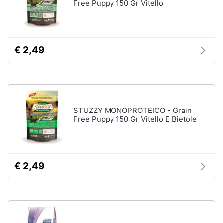
tartarughe
Free Puppy 150 Gr Vitello
Articoli
per
€ 2,49
criceti
e
piccoli
roditori
Cibo
per
roditori
STUZZY MONOPROTEICO - Grain
Free Puppy 150 Gr Vitello E Bietole
Gabbie
per
roditori
€ 2,49
Cibo
per
animali
Royal
canin