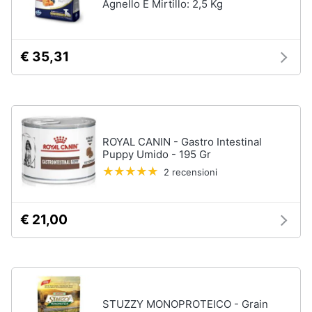
per
Agnello E Mirtillo: 2,5 Kg
Assistenza
cavalli
clienti
Sottosella
Strigliatura
€ 35,31
Esci
Stinchiere
Set
sella
Vedi
ROYAL CANIN - Gastro Intestinal
tutti
Puppy Umido - 195 Gr
2 recensioni
Articoli
per
€ 21,00
tartarughe
e
rettili
Tartarughiere
Cibo
STUZZY MONOPROTEICO - Grain
per