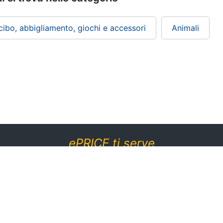
 cibo, abbigliamento, giochi e accessori
Animali
ePRICE ti serve
Black friday
Sezione Aiuto
Promozioni
Consegne e limitazioni
Sconti alla rovescia
Pagamenti e fattura
Ricondizionati
Diritto di recesso