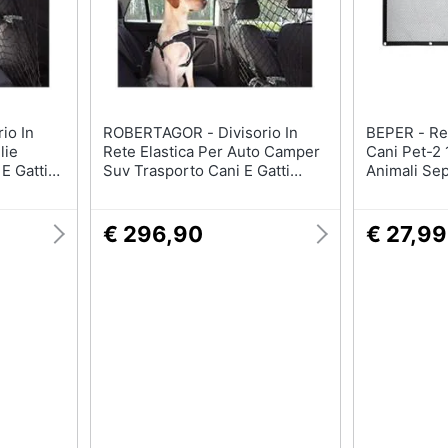
Tartarughiere
Cibo per roditori
Cibo per tartarughe
Gabbie per roditori
ROBERTAGOR - Divisorio In
BEPER - Rete Divisoria Per
lie
Rete Elastica Per Auto Camper
Cani Pet-2 
E Gatti
Suv Trasporto Cani E Gatti
Animali Se
Animali
€ 296,90
€ 27,99