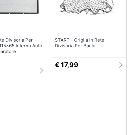
Royal canin
Purina
Farmina
Ciotole per cani
Vedi tutti
START - Griglia In Rete
115x65 Interno Auto
Divisoria Per Baule
paratore
€ 17,99