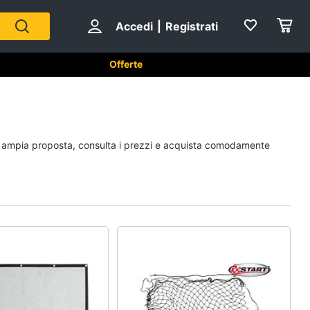
Accedi
|
Registrati
Offerte
per animali
Articoli per uccelli
tra ampia proposta, consulta i prezzi e acquista comodamente
Gabbie per uccelli
Casetta per uccelli
Voliera per uccelli
Mangiatoia per uccelli
Vedi tutti
piccoli
Cibo per animali