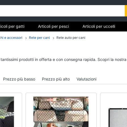
icoli per gatti
Articoli per pesci
Articoli per uccelli
tarughe e rettili
Articoli per criceti e piccoli roditori
Cibo 
chi e accessori
Rete per cani
Rete auto per cani
Articoli per gatti
Articoli per pesci
 tantissimi prodotti in offerta e con consegna rapida. Scopri la nos
Tiragraffi
Acquario pesci
Giochi per gatti
Mangime per pesci
Prezzo più basso
Prezzo più alto
Valutazioni
Lettiera gatto
Pompe per acquari
Giochi di gatti
Filtro per acquario
Vedi tutti
Vedi tutti
Articoli per tartarughe e
Articoli per criceti e 
rettili
roditori