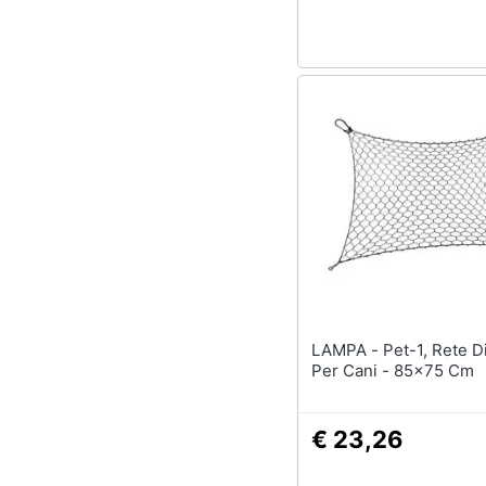
Sport
Animali
Motori
Libri, cd e dvd
Festività e ricorrenze
Promozioni
LAMPA - Pet-1, Rete Divisoria
Per Cani - 85x75 Cm
€ 23,26