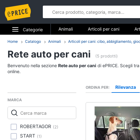
Animali
Articoli per cani
Art
Categorie
Articoli per cavalli
Articoli per tar
Elettrodomestici
Home
Catalogo
Animali
Articoli per cani: cibo, abbigliamento, gio
Animali
Rete auto per cani
Informatica
(5 prodotti)
Articoli per cani
Benvenuto nella sezione
Rete auto per cani
di ePRICE. Scegli tra
Telefonia
Cucce per cani
online.
Giochi per cani
Tv e Home Cinema
Rilevanza
ORDINA PER
Toelettatura cani
Smart home
Recinto per cani
MARCA
Vedi tutti
Videogiochi
Audio e musica
ROBERTAGOR
(
2
)
Articoli per cavalli
START
(
1
)