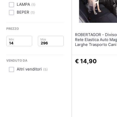
Clima
Sottosella
LAMPA
(
1
)
Strigliatura
Arredo
BEPER
(
1
)
Stinchiere
Set sella
Brico e Giardinaggio
PREZZO
Vedi tutti
ROBERTAGOR - Divisorio In
Salute e igiene
Rete Elastica Auto Mag
Larghe Trasporto Cani 
Beauty
Animali
Giocattoli
€ 14,90
VENDUTO DA
Altri venditori
(
5
)
Prima infanzia
Fotografia
Casalinghi
Abbigliamento