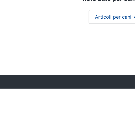
Articoli per cani:
Chi siamo
ePRICE per le aziende
Vendi sul marketplace
Lavora con noi