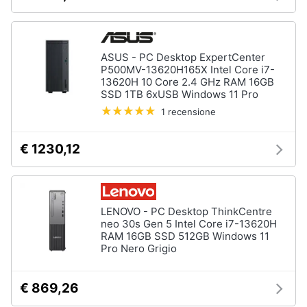
Tablet
e
e
igiene
Ebook
Tablet
ASUS - PC Desktop ExpertCenter
Beauty
P500MV-13620H165X Intel Core i7-
iPad
13620H 10 Core 2.4 GHz RAM 16GB
eBook
SSD 1TB 6xUSB Windows 11 Pro
Giocattoli
reader
1 recensione
Tavoletta
grafica
Prima
€ 1230,12
infanzia
Vedi
tutti
Fotografia
LENOVO - PC Desktop ThinkCentre
neo 30s Gen 5 Intel Core i7-13620H
Casalinghi
Componenti
RAM 16GB SSD 512GB Windows 11
Pc
Pro Nero Grigio
Abbigliamento
Software
Sistema
€ 869,26
operativo
Sport