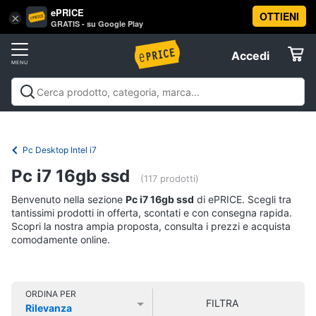
ePRICE
OTTIENI
Vai
×
Accedi
GRATIS - su Google Play
al
Registrati
menu
Accedi
Informatica
Offerte
Pc
Informatica
Pc Desktop e Monitor
Pc Portatili e
Desktop
Elettrodomestici
Notebook
Tablet e Ebook
Componenti Pc
Stampanti e
e
Scanner
Hard Disk e Storage
Networking e
Monitor
Pc Desktop Intel i7
Wireless
Videosorveglianza e Automazione
Informatica
Computer
Pc i7 16gb ssd
casa
Accessori informatica
Offerte
(117 prodotti)
fisso
Benvenuto nella sezione
Pc i7 16gb ssd
di ePRICE. Scegli tra
Monitor
Telefonia
tantissimi prodotti in offerta, scontati e con consegna rapida.
PC
Scopri la nostra ampia proposta, consulta i prezzi e acquista
Tower
comodamente online.
Tv
iMac
e
Home
Vedi
Cinema
tutti
ORDINA PER
FILTRA
Rilevanza