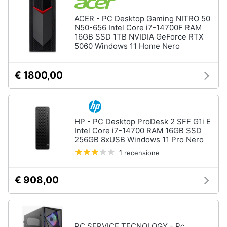
Assistenza
ACER - PC Desktop Gaming NITRO 50
clienti
N50-656 Intel Core i7-14700F RAM
Hard
16GB SSD 1TB NVIDIA GeForce RTX
Disk
Esci
5060 Windows 11 Home Nero
e
Storage
€ 1800,00
Nas
Hard
disk
SSD
HP - PC Desktop ProDesk 2 SFF G1i E
Hard
Intel Core i7-14700 RAM 16GB SSD
disk
256GB 8xUSB Windows 11 Pro Nero
esterno
1 recensione
Vedi
tutti
€ 908,00
Networking
PC SERVICE TECNOLOGY - Pc
e