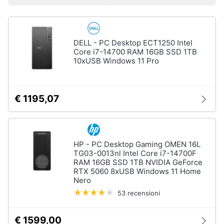
Prezzo più basso
Prezzo più alto
Valutazioni
Smart
home
Pc
Portatili
DELL - PC Desktop ECT1250 Intel
e
Videogiochi
Notebook
Core i7-14700 RAM 16GB SSD 1TB
10xUSB Windows 11 Pro
Computer
Audio
portatile
e
MacBook
musica
€ 1195,07
Pc
Portatile
Clima
Gaming
Pc
2
HP - PC Desktop Gaming OMEN 16L
Arredo
in
TG03-0013nl Intel Core i7-14700F
1
RAM 16GB SSD 1TB NVIDIA GeForce
RTX 5060 8xUSB Windows 11 Home
Brico
Vedi
Nero
e
tutti
53 recensioni
Giardinaggio
€ 1599,00
Salute