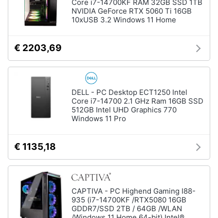
Core i7-14700KF RAM 32GB SSD 1TB
NVIDIA GeForce RTX 5060 Ti 16GB
10xUSB 3.2 Windows 11 Home
€ 2203,69
DELL - PC Desktop ECT1250 Intel
Core i7-14700 2.1 GHz Ram 16GB SSD
512GB Intel UHD Graphics 770
Windows 11 Pro
€ 1135,18
CAPTIVA - PC Highend Gaming I88-
935 (i7-14700KF /RTX5080 16GB
GDDR7/SSD 2TB / 64GB /WLAN
/Windows 11 Home 64-bit) Intel®