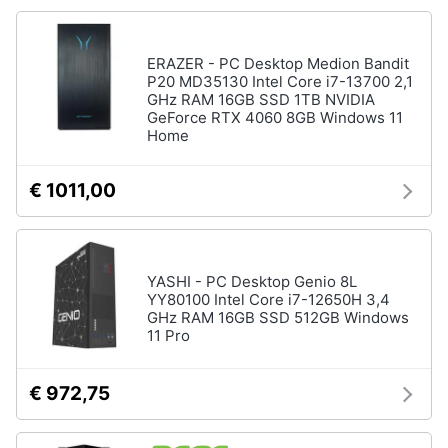
Processore
Intel
Animali
Ram
ERAZER - PC Desktop Medion Bandit
P20 MD35130 Intel Core i7-13700 2,1
Vedi
Motori
GHz RAM 16GB SSD 1TB NVIDIA
tutti
GeForce RTX 4060 8GB Windows 11
Home
Libri,
cd
€ 1011,00
e
Stampanti
dvd
e
Scanner
Stampanti
Festività
YASHI - PC Desktop Genio 8L
e
Stampanti
YY80100 Intel Core i7-12650H 3,4
3D
ricorrenze
GHz RAM 16GB SSD 512GB Windows
Scanner
11 Pro
Promozioni
Stampanti
laser
€ 972,75
Servizi
Vedi
tutti