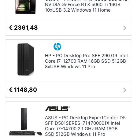
Termostato
NVIDIA GeForce RTX 5060 Ti 16GB
wifi
10xUSB 3.2 Windows 11 Home
Videocitofono
€ 2361,48
Vedi
tutti
HP - PC Desktop Pro SFF 290 G9 Intel
Accessori
Core i7-12700 RAM 16GB SSD 512GB
informatica
8xUSB Windows 11 Pro
Webcam
Software
€ 1148,80
Tastiera
Sistema
operativo
windows
10
ASUS - PC Desktop ExpertCenter D5
SFF D501SERES-714700001X Intel
Core i7-14700 2,1 GHz RAM 16GB
Vedi
SSD 512GB Windows 11 Pro
tutti