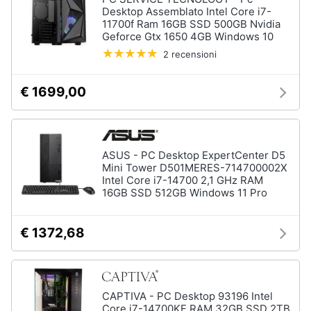
Wireless
Desktop Assemblato Intel Core i7-
11700f Ram 16GB SSD 500GB Nvidia
Switch
Geforce Gtx 1650 4GB Windows 10
Ripetitore
2 recensioni
wifi
Router
€ 1699,00
Server
Vedi
tutti
ASUS - PC Desktop ExpertCenter D5
Mini Tower D501MERES-714700002X
Intel Core i7-14700 2,1 GHz RAM
16GB SSD 512GB Windows 11 Pro
Videosorveglianza
e
Automazione
€ 1372,68
casa
Telecamera
wifi
Telecamere
CAPTIVA - PC Desktop 93196 Intel
videosorveglianza
Core i7-14700KF RAM 32GB SSD 2TB