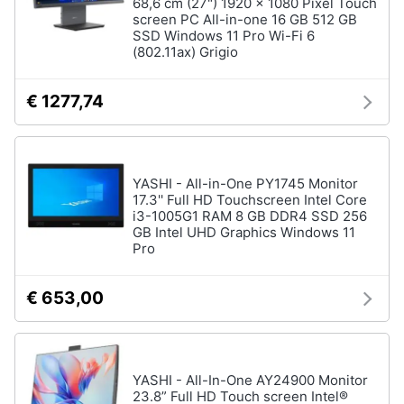
68,6 cm (27") 1920 x 1080 Pixel Touch
Termostato
screen PC All-in-one 16 GB 512 GB
wifi
SSD Windows 11 Pro Wi-Fi 6
(802.11ax) Grigio
Videocitofono
Vedi
€ 1277,74
tutti
Accessori
YASHI - All-in-One PY1745 Monitor
informatica
17.3'' Full HD Touchscreen Intel Core
i3-1005G1 RAM 8 GB DDR4 SSD 256
Webcam
GB Intel UHD Graphics Windows 11
Software
Pro
Tastiera
€ 653,00
Sistema
operativo
windows
10
YASHI - All-In-One AY24900 Monitor
Vedi
tutti
23.8” Full HD Touch screen Intel®