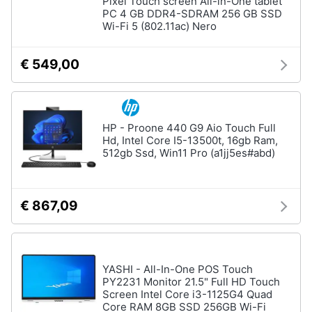
Pixel Touch screen All-in-One tablet
Processore
PC 4 GB DDR4-SDRAM 256 GB SSD
Intel
Wi-Fi 5 (802.11ac) Nero
Animali
Ram
€ 549,00
Vedi
Motori
tutti
Libri,
cd
HP - Proone 440 G9 Aio Touch Full
e
Stampanti
Hd, Intel Core I5-13500t, 16gb Ram,
dvd
e
512gb Ssd, Win11 Pro (a1jj5es#abd)
Scanner
Stampanti
Festività
e
Stampanti
€ 867,09
3D
ricorrenze
Scanner
Promozioni
Stampanti
laser
YASHI - All-In-One POS Touch
PY2231 Monitor 21.5" Full HD Touch
Servizi
Vedi
Screen Intel Core i3-1125G4 Quad
tutti
Core RAM 8GB SSD 256GB Wi-Fi