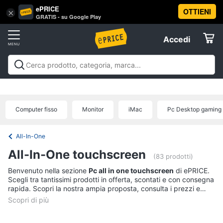
ePRICE
OTTIENI
Vai
×
Accedi
GRATIS - su Google Play
al
Registrati
menu
Accedi
Informatica
Offerte
Pc
Informatica
Pc Desktop e Monitor
Pc Portatili e
Desktop
Elettrodomestici
Notebook
Tablet e Ebook
Componenti Pc
Stampanti e
e
Scanner
Hard Disk e Storage
Networking e
Monitor
Computer fisso
Monitor
iMac
Pc Desktop gaming
Wireless
Videosorveglianza e Automazione
Informatica
Computer
casa
Accessori informatica
Offerte
fisso
All-In-One
Monitor
Telefonia
All-In-One touchscreen
PC
(83 prodotti)
Tower
Benvenuto nella sezione
Pc all in one touchscreen
di ePRICE.
Tv
iMac
Scegli tra tantissimi prodotti in offerta, scontati e con consegna
e
rapida. Scopri la nostra ampia proposta, consulta i prezzi e
Home
acquista comodamente online.
Vedi
Cinema
tutti