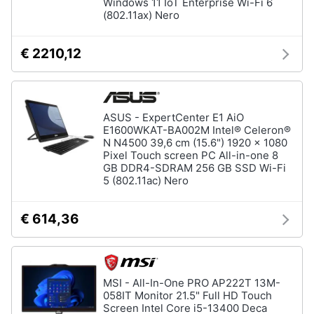
Windows 11 IoT Enterprise Wi-Fi 6
(802.11ax) Nero
€ 2210,12
ASUS - ExpertCenter E1 AiO
E1600WKAT-BA002M Intel® Celeron®
N N4500 39,6 cm (15.6") 1920 x 1080
Pixel Touch screen PC All-in-one 8
GB DDR4-SDRAM 256 GB SSD Wi-Fi
5 (802.11ac) Nero
€ 614,36
MSI - All-In-One PRO AP222T 13M-
058IT Monitor 21.5" Full HD Touch
Screen Intel Core i5-13400 Deca