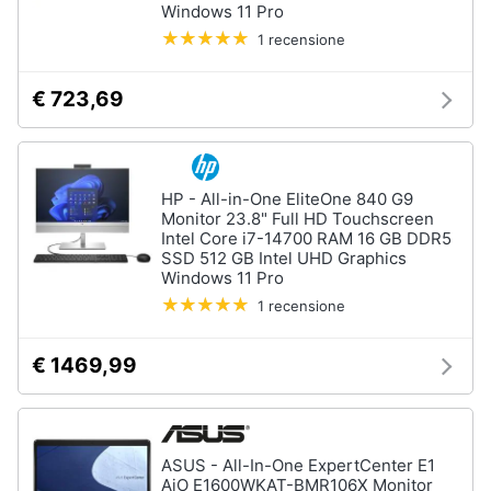
Windows 11 Pro
Assistenza
clienti
1 recensione
Hard
€ 723,69
Disk
Esci
e
Storage
Nas
Hard
HP - All-in-One EliteOne 840 G9
disk
Monitor 23.8" Full HD Touchscreen
Intel Core i7-14700 RAM 16 GB DDR5
SSD
SSD 512 GB Intel UHD Graphics
Windows 11 Pro
Hard
disk
1 recensione
esterno
Vedi
€ 1469,99
tutti
ASUS - All-In-One ExpertCenter E1
Networking
AiO E1600WKAT-BMR106X Monitor
e