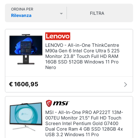
Smart
ORDINA PER
home
FILTRA
Rilevanza
Pc
Portatili
Prezzo più basso
Prezzo più alto
Valutazioni
e
Videogiochi
Notebook
Computer
Audio
LENOVO - All-in-One ThinkCentre
portatile
e
M90a Gen 6 Intel Core Ultra 5 225
MacBook
Monitor 23.8" Touch Full HD RAM
musica
16GB SSD 512GB Windows 11 Pro
Pc
Nero
Portatile
Clima
Gaming
Pc
€ 1606,95
2
Arredo
in
1
Brico
Vedi
MSI - All-In-One PRO AP222T 13M-
e
tutti
007EU Monitor 21.5" Full HD Touch
Giardinaggio
Screen Intel Pentium Gold G7400
Dual Core Ram 4 GB SSD 128GB 4x
USB 3.2 Windows 11 Pro
Salute