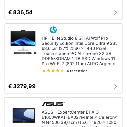
Tablet
e
e
igiene
€ 836,54
Ebook
Tablet
Beauty
iPad
eBook
HP - EliteStudio 8 G1i AI Wolf Pro
Giocattoli
reader
Security Edition Intel Core Ultra 9 285
68,6 cm (27") 2560 x 1440 Pixel
Tavoletta
Touch screen PC All-in-one 32 GB
grafica
Prima
DDR5-SDRAM 1 TB SSD Windows 11
infanzia
Pro Wi-Fi 7 (802.11be) AI PC Argento
Vedi
4 recensioni
tutti
Fotografia
€ 3279,99
Casalinghi
Componenti
Pc
Abbigliamento
Software
ASUS - ExpertCenter E1 AiO
Sistema
E1600WKAT-BA027M Intel® Celeron®
operativo
N N4500 39,6 cm (15.6") 1920 x 1080
Sport