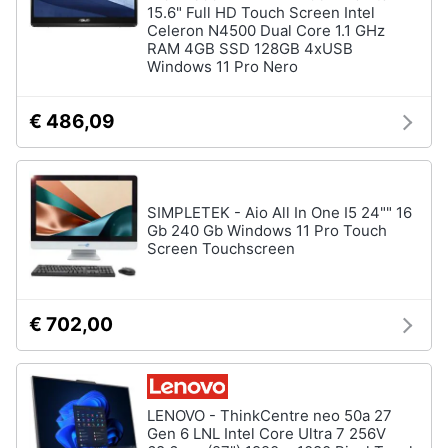
15.6" Full HD Touch Screen Intel
Wireless
Celeron N4500 Dual Core 1.1 GHz
Switch
RAM 4GB SSD 128GB 4xUSB
Windows 11 Pro Nero
Ripetitore
wifi
€ 486,09
Router
Server
Vedi
tutti
SIMPLETEK - Aio All In One I5 24"" 16
Gb 240 Gb Windows 11 Pro Touch
Screen Touchscreen
Videosorveglianza
e
€ 702,00
Automazione
casa
Telecamera
wifi
Telecamere
LENOVO - ThinkCentre neo 50a 27
videosorveglianza
Gen 6 LNL Intel Core Ultra 7 256V