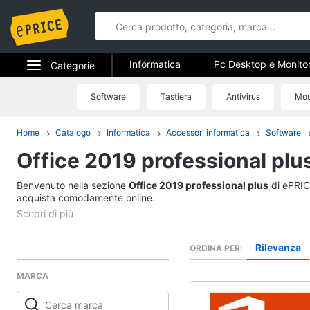
Informatica
Pc Desktop e Monito
Categorie
Stampanti e Scanner
Hard Disk 
Elettrodomestici
Software
Tastiera
Antivirus
Mo
Informatica
Accessori informatica
Informatica
Home
Catalogo
Informatica
Accessori informatica
Software
Pc Desktop e Monito
Office 2019 professional plu
Telefonia
Computer fisso
Monitor
Benvenuto nella sezione
Tv e Home Cinema
Office 2019 professional plus
di ePRICE
PC Tower
acquista comodamente online.
Smart home
iMac
Vedi tutti
Videogiochi
Rilevanza
ORDINA PER
MARCA
Audio e musica
Stampanti e Scanner