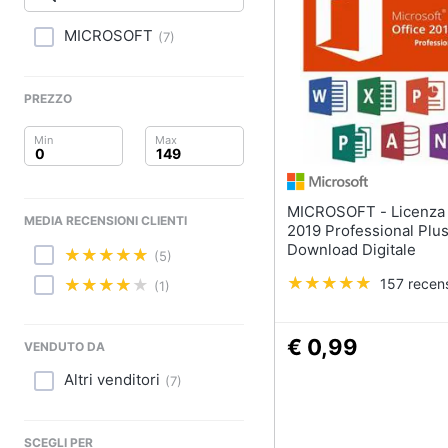
Clima
Stampanti
Stampanti 3D
MICROSOFT
(
7
)
Arredo
Scanner
Stampanti laser
Brico e Giardinaggio
PREZZO
Vedi tutti
Salute e igiene
Beauty
MICROSOFT - Licenza Office
Accessori informati
MEDIA RECENSIONI CLIENTI
Giocattoli
2019 Professional Plu
Webcam
Download Digitale
(5)
Software
Prima infanzia
157 recens
(1)
Tastiera
Fotografia
Sistema operativo wi
€ 0,99
VENDUTO DA
Casalinghi
Vedi tutti
Altri venditori
(
7
)
Abbigliamento
SCEGLI PER