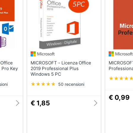
Nas
Switch
Hard disk
Ripetitore wifi
SSD
Router
Hard disk esterno
Server
Vedi tutti
Vedi tutti
ca
MICROSOFT - Licenza Office
MICROSOFT - Office
s Pro Key
2019 Professional Plus
Professiona
Windows 5 PC
ioni
50 recensioni
€ 0,99
ndows 10
€ 1,85