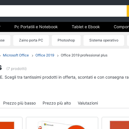
r
Pc Portatili e Notebook
Tablet e Ebook
Compon
e Storage
Networking e Wireless
Videosorveglianza e A
use
Zaino porta PC
Photoshop
Sistema operativo
Microsoft Office
Office 2019
Office 2019 professional plus
r
Pc Portatili e Notebook
Tablet e Ebook
s
Computer portatile
Tablet
(7 prodotti)
MacBook
iPad
. Scegli tra tantissimi prodotti in offerta, scontati e con consegna r
Pc Portatile Gaming
eBook reader
Pc 2 in 1
Tavoletta grafica
Vedi tutti
Vedi tutti
Prezzo più basso
Prezzo più alto
Valutazioni
Hard Disk e Storage
Networking e Wirele