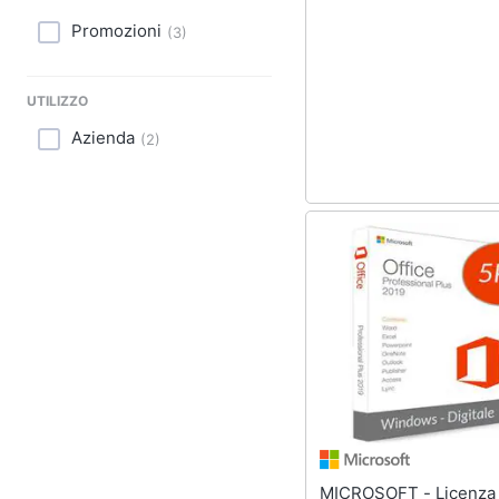
Sport
Promozioni
(
3
)
Animali
UTILIZZO
Motori
Azienda
(
2
)
Libri, cd e dvd
Festività e ricorrenze
Promozioni
MICROSOFT - Licenza Office