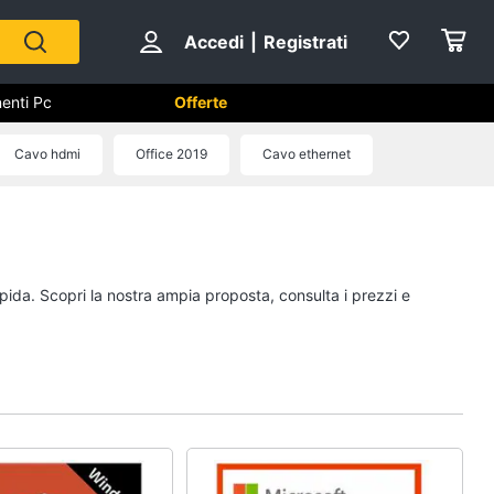
Accedi
|
Registrati
enti Pc
Offerte
utomazione casa
Cavo hdmi
Office 2019
Cavo ethernet
Componenti Pc
Software
Sistema operativo
apida. Scopri la nostra ampia proposta, consulta i prezzi e
Processore Intel
Ram
Vedi tutti
ss
Videosorveglianza e
Automazione casa