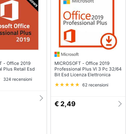
Telecamera wifi
Telecamere videosorveglianza
Termostato wifi
Videocitofono
Vedi tutti
 2019
MICROSOFT - Office 2019
l Plus Retail Esd
Professional Plus Vl 3 Pc 32/64
Bit Esd Licenza Elettronica
324 recensioni
62 recensioni
€ 2,49