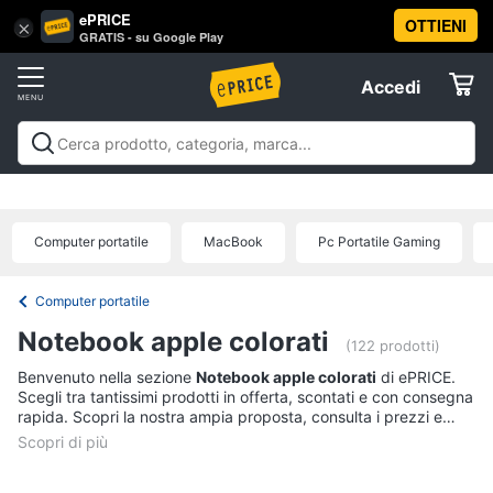
ePRICE
OTTIENI
Vai
×
Accedi
GRATIS - su Google Play
al
Registrati
menu
Accedi
Informatica
Offerte
Pc
Informatica
Pc Desktop e Monitor
Pc Portatili e
Desktop
Elettrodomestici
Notebook
Tablet e Ebook
Componenti Pc
Stampanti e
e
Scanner
Hard Disk e Storage
Networking e
Monitor
Computer portatile
MacBook
Pc Portatile Gaming
Wireless
Videosorveglianza e Automazione
Informatica
Computer
casa
Accessori informatica
Offerte
fisso
Computer portatile
Monitor
Telefonia
Notebook apple colorati
PC
(122 prodotti)
Tower
Benvenuto nella sezione
Notebook apple colorati
di ePRICE.
Tv
iMac
Scegli tra tantissimi prodotti in offerta, scontati e con consegna
e
rapida. Scopri la nostra ampia proposta, consulta i prezzi e
Home
acquista comodamente online.
Vedi
Cinema
tutti