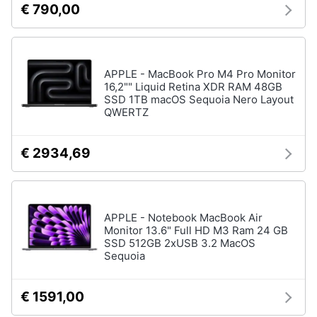
€ 790,00
Tablet
e
e
igiene
Ebook
Tablet
Beauty
APPLE - MacBook Pro M4 Pro Monitor
iPad
16,2"" Liquid Retina XDR RAM 48GB
eBook
SSD 1TB macOS Sequoia Nero Layout
Giocattoli
reader
QWERTZ
Tavoletta
grafica
Prima
€ 2934,69
infanzia
Vedi
tutti
Fotografia
APPLE - Notebook MacBook Air
Monitor 13.6" Full HD M3 Ram 24 GB
Casalinghi
Componenti
SSD 512GB 2xUSB 3.2 MacOS
Pc
Sequoia
Abbigliamento
Software
Sistema
€ 1591,00
operativo
Sport