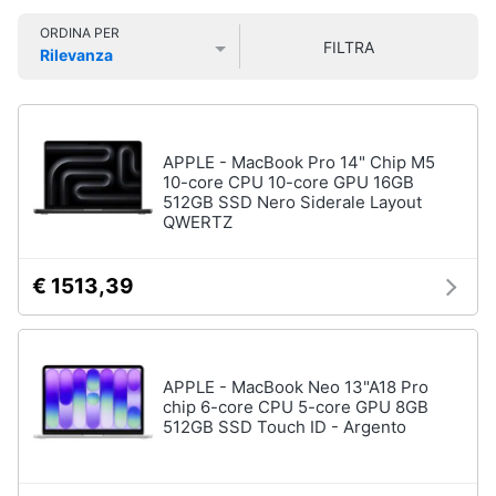
Smart
ORDINA PER
home
FILTRA
Rilevanza
Pc
Portatili
Prezzo più basso
Prezzo più alto
Valutazioni
e
Videogiochi
Notebook
Computer
Audio
APPLE - MacBook Pro 14" Chip M5
portatile
e
10-core CPU 10-core GPU 16GB
MacBook
512GB SSD Nero Siderale Layout
musica
QWERTZ
Pc
Portatile
Clima
Gaming
€ 1513,39
Pc
2
Arredo
in
1
Brico
APPLE - MacBook Neo 13"A18 Pro
Vedi
e
chip 6-core CPU 5-core GPU 8GB
tutti
512GB SSD Touch ID - Argento
Giardinaggio
Salute