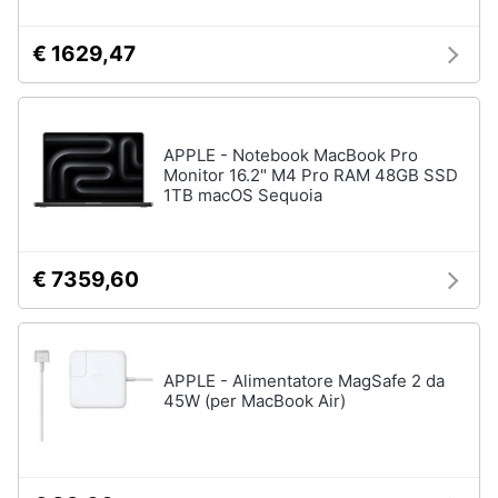
Termostato
wifi
€ 1629,47
Videocitofono
Vedi
tutti
APPLE - Notebook MacBook Pro
Monitor 16.2" M4 Pro RAM 48GB SSD
1TB macOS Sequoia
Accessori
informatica
Webcam
€ 7359,60
Software
Tastiera
Sistema
APPLE - Alimentatore MagSafe 2 da
operativo
45W (per MacBook Air)
windows
10
Vedi
tutti