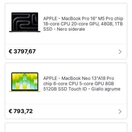
Processore
Intel
Animali
Ram
APPLE - MacBook Pro 16" M5 Pro chip
18-core CPU 20-core GPU, 48GB, 1TB
Vedi
Motori
SSD - Nero siderale
tutti
Libri,
cd
€ 3797,67
e
Stampanti
dvd
e
Scanner
Stampanti
APPLE - MacBook Neo 13"A18 Pro
Festività
chip 6-core CPU 5-core GPU 8GB
e
Stampanti
512GB SSD Touch ID - Giallo agrume
3D
ricorrenze
Scanner
Promozioni
Stampanti
€ 793,72
laser
Servizi
Vedi
tutti