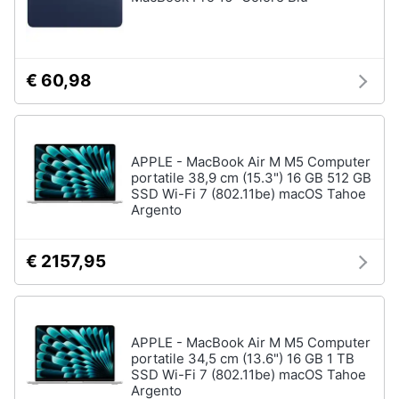
Wireless
Switch
Ripetitore
€ 60,98
wifi
Router
Server
APPLE - MacBook Air M M5 Computer
Vedi
portatile 38,9 cm (15.3") 16 GB 512 GB
tutti
SSD Wi-Fi 7 (802.11be) macOS Tahoe
Argento
Videosorveglianza
€ 2157,95
e
Automazione
casa
Telecamera
APPLE - MacBook Air M M5 Computer
wifi
portatile 34,5 cm (13.6") 16 GB 1 TB
Telecamere
SSD Wi-Fi 7 (802.11be) macOS Tahoe
videosorveglianza
Argento