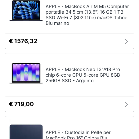
Assistenza
APPLE - MacBook Air M M5 Computer
clienti
portatile 34,5 cm (13.6") 16 GB 1 TB
SSD Wi-Fi 7 (802.11be) macOS Tahoe
Hard
Blu marino
Disk
Esci
e
Storage
€ 1576,32
Nas
Hard
disk
APPLE - MacBook Neo 13"A18 Pro
SSD
chip 6-core CPU 5-core GPU 8GB
Hard
256GB SSD - Argento
disk
esterno
Vedi
€ 719,00
tutti
APPLE - Custodia in Pelle per
Networking
MacBook Pro 16" Colore Blu
e